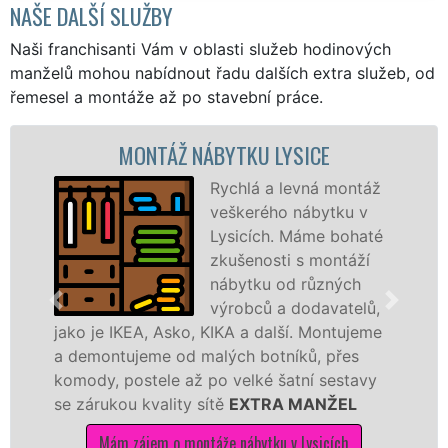
NAŠE DALŠÍ SLUŽBY
Naši franchisanti Vám v oblasti služeb hodinových
manželů mohou nabídnout řadu dalších extra služeb, od
řemesel a montáže až po stavební práce.
MONTÁŽ NÁBYTKU LYSICE
Rychlá a levná montáž
veškerého nábytku v
Lysicích. Máme bohaté
zkušenosti s montáží
nábytku od různých
výrobců a dodavatelů,
jako je IKEA, Asko, KIKA a další. Montujeme
a demontujeme od malých botníků, přes
komody, postele až po velké šatní sestavy
se zárukou kvality sítě
EXTRA MANŽEL
Mám zájem o montáže nábytku v Lysicích