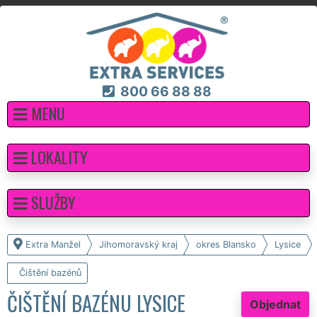
800 66 88 88
MENU
LOKALITY
SLUŽBY
Extra Manžel
Jihomoravský kraj
okres Blansko
Lysice
Čištění bazénů
ČIŠTĚNÍ BAZÉNU LYSICE
Objednat