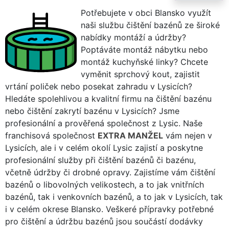
Potřebujete v obci Blansko využít
naši službu čištění bazénů ze široké
nabídky montáží a údržby?
Poptáváte montáž nábytku nebo
montáž kuchyňské linky? Chcete
vyměnit sprchový kout, zajistit
vrtání poliček nebo posekat zahradu v Lysicích?
Hledáte spolehlivou a kvalitní firmu na čištění bazénu
nebo čištění zakrytí bazénu v Lysicích? Jsme
profesionální a prověřená společnost z Lysic. Naše
franchisová společnost
EXTRA MANŽEL
vám nejen v
Lysicích, ale i v celém okolí Lysic zajistí a poskytne
profesionální služby při čištění bazénů či bazénu,
včetně údržby či drobné opravy. Zajistíme vám čištění
bazénů o libovolných velikostech, a to jak vnitřních
bazénů, tak i venkovních bazénů, a to jak v Lysicích, tak
i v celém okrese Blansko. Veškeré přípravky potřebné
pro čištění a údržbu bazénů jsou součástí dodávky