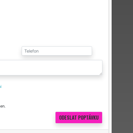
i
en.