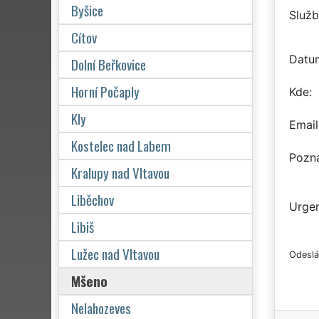
Byšice
Služb
Cítov
Datu
Dolní Beřkovice
Horní Počaply
Kde
Kly
Email
Kostelec nad Labem
Pozn
Kralupy nad Vltavou
Liběchov
Urgen
Libiš
Lužec nad Vltavou
Odeslá
Mšeno
Nelahozeves