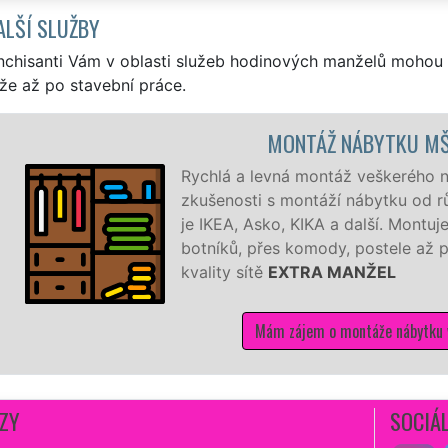
ALŠÍ SLUŽBY
nchisanti Vám v oblasti služeb hodinových manželů mohou 
že až po stavební práce.
MONTÁŽ K
Naši hodinoví manžele 
a okolí montují kuchyňs
už se jedná o kuchyň z 
manželé sítě
EXTRA M
kvalitně.
Mám zájem o mon
ZY
SOCIÁL