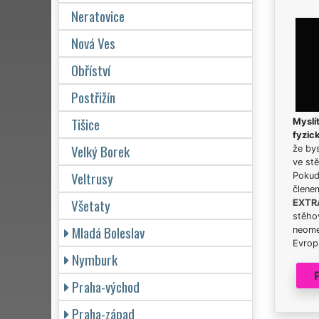
Neratovice
Nová Ves
Obříství
Postřižín
Tišice
Myslít
fyzic
Velký Borek
že bys
ve stě
Veltrusy
Pokud 
člene
Všetaty
EXTR
stěhov
Mladá Boleslav
neome
Evrops
Nymburk
Praha-východ
Praha-západ