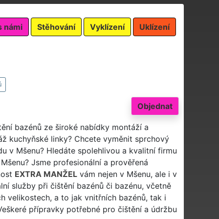
s námi
Stěhování
Vyklízení
Uklízení
ů
Objednat
štění bazénů ze široké nabídky montáží a
ž kuchyňské linky? Chcete vyměnit sprchový
du v Mšenu? Hledáte spolehlivou a kvalitní firmu
v Mšenu? Jsme profesionální a prověřená
nost
EXTRA MANŽEL
vám nejen v Mšenu, ale i v
lní služby při čištění bazénů či bazénu, včetně
 velikostech, a to jak vnitřních bazénů, tak i
Veškeré přípravky potřebné pro čištění a údržbu