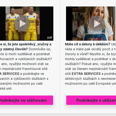
e si, že jste spolehlivý, zručný a
Máte cit a sklony k úklidům?
Ukl
ky zdatný člověk?
Domníváte se,
ráda a máte pak skvělý pocit z t
te si mohl vydělávat a podnikat
čistoty a vůně? Myslíte si, že by
hovacích a vyklízecích službách?
mohla vydělávat a podnikat v úk
ano, využijte možnosti stát se
službách? Pokud ano, využijte 
m mezinárodní franchisové sítě
stát se členem mezinárodní fran
A SERVICES
a podnikejte ve
sítě
EXTRA SERVICES
a podnike
acích a vyklízecích službách s
úklidových službách s neomeze
zenými možnostmi po celé
možnostmi po celé Evropské uni
ké unii.
Podnikejte ve stěhování
Podnikejte v uklízen