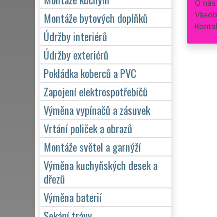
O nás
Všeob
Montáže bytových doplňků
Konta
Údržby interiérů
Údržby exteriérů
Pokládka koberců a PVC
Zapojení elektrospotřebičů
Výměna vypínačů a zásuvek
Vrtání poliček a obrazů
Montáže světel a garnýží
Výměna kuchyňských desek a
dřezů
Výměna baterií
Sekání trávy