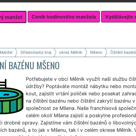
Ceník hodinového manžela
Vydělávejte 
vý manžel
 Manžel
Středočeský kraj
okres Mělník
Mšeno
Čištění bazén
ĚNÍ BAZÉNU MŠENO
Potřebujete v obci Mělník využít naši službu či
údržby? Poptáváte montáž nábytku nebo montá
kout, zajistit vrtání poliček nebo posekat zahra
na čištění bazénu nebo čištění zakrytí bazénu 
společnost ze Mšena. Naše franchisová společ
celém okolí Mšena zajistí a poskytne profesioná
i drobné opravy. Zajistíme vám čištění bazénů o libovolných
ch bazénů, a to jak v Mšenu, tak i v celém okrese Mělník. 