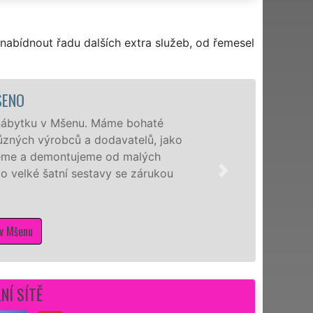
nabídnout řadu dalších extra služeb, od řemesel
UCHYNĚ MŠENO
pro Vás 24 hodin denně, 7 dní v týdnu v Mšenu
ké linky všech tvarů a od různých výrobců. Ať
Ikei či kvalitnější zpracování německé Nobilie,
ANŽEL
Vám tuto kuchyň smontují levně, rychle a
táže kuchyní v Mšenu
NÍ SÍTĚ