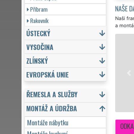
NAŠE D
Příbram
Naši fra
Rakovník
a montá
ÚSTECKÝ
 NÁBYTKU MŠENO
VYSOČINA
táž veškerého nábytku v Mšenu. Máme bohaté
ZLÍNSKÝ
í nábytku od různých výrobců a dodavatelů, jako
 a další. Montujeme a demontujeme od malých
EVROPSKÁ UNIE
, postele až po velké šatní sestavy se zárukou
MANŽEL
ŘEMESLA A SLUŽBY
montáže nábytku v Mšenu
MONTÁŽ A ÚDRŽBA
Montáže nábytku
ODKA
Montáže kuchyní