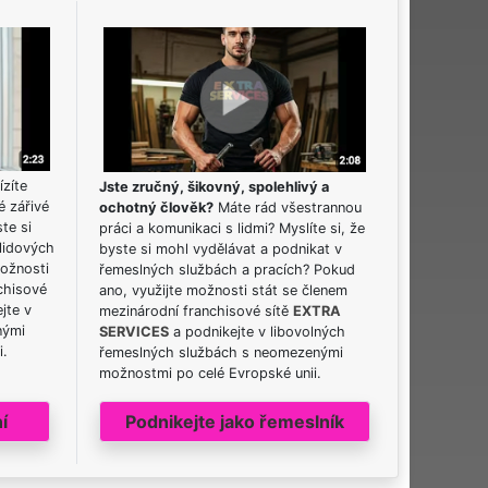
ízíte
Jste zručný, šikovný, spolehlivý a
é zářivé
ochotný člověk?
Máte rád všestrannou
ste si
práci a komunikaci s lidmi? Myslíte si, že
lidových
byste si mohl vydělávat a podnikat v
možnosti
řemeslných službách a pracích? Pokud
chisové
ano, využijte možnosti stát se členem
jte v
mezinárodní franchisové sítě
EXTRA
nými
SERVICES
a podnikejte v libovolných
i.
řemeslných službách s neomezenými
možnostmi po celé Evropské unii.
í
Podnikejte jako řemeslník