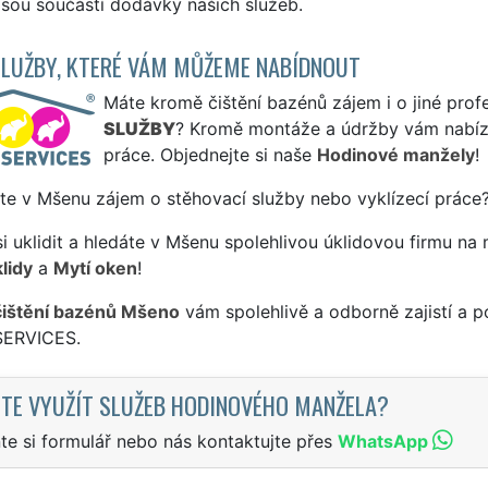
sou součástí dodávky našich služeb.
SLUŽBY, KTERÉ VÁM MŮŽEME NABÍDNOUT
Máte kromě čištění bazénů zájem i o jiné profe
SLUŽBY
? Kromě montáže a údržby vám nabízí
práce. Objednejte si naše
Hodinové manžely
!
te v Mšenu zájem o stěhovací služby nebo vyklízecí práce?
si uklidit a hledáte v Mšenu spolehlivou úklidovou firmu na 
lidy
a
Mytí oken
!
čištění bazénů Mšeno
vám spolehlivě a odborně zajistí a p
SERVICES.
TE VYUŽÍT SLUŽEB HODINOVÉHO MANŽELA?
te si formulář nebo nás kontaktujte přes
WhatsApp