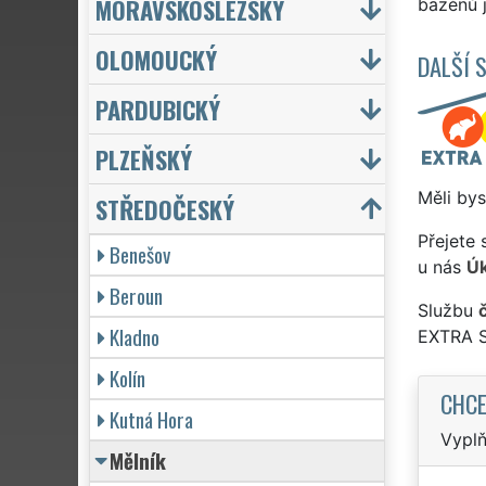
MORAVSKOSLEZSKÝ
bazénů j
OLOMOUCKÝ
DALŠÍ 
PARDUBICKÝ
PLZEŇSKÝ
Měli bys
STŘEDOČESKÝ
Přejete 
Benešov
u nás
Úk
Beroun
Službu
Kladno
EXTRA 
Kolín
CHCE
Kutná Hora
Vyplň
Mělník