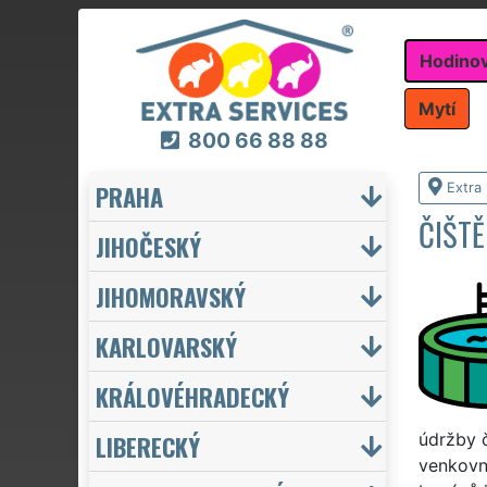
Hodino
Mytí
800 66 88 88
PRAHA
Extra
ČIŠT
JIHOČESKÝ
JIHOMORAVSKÝ
KARLOVARSKÝ
KRÁLOVÉHRADECKÝ
LIBERECKÝ
údržby č
venkovní