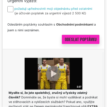
Urgentní výjezd
požaduji upřednostnit moji objednávku před ostatními
(je účtován poplatek za urgentní výjezd 2 500 Kč)
Odesláním poptávky souhlasím s
Obchodními podmínkami
a
jsem s nimi seznámen.
Myslíte si, že jste spolehlivý, zručný a fyzicky zdatný
člověk?
Domníváte se, že byste si mohl vydělávat a podnikat
ve stěhovacích a vyklízecích službách? Pokud ano, využijte
možnosti stát se členem mezinárodní franchisové sítě
EXTRA