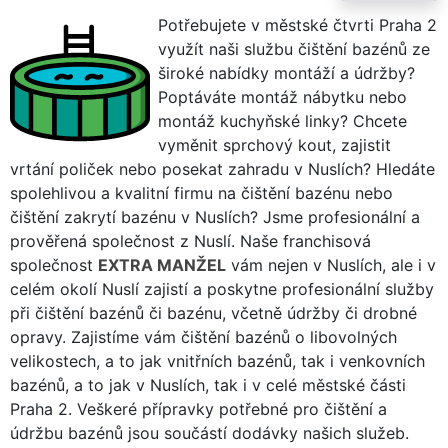
Potřebujete v městské čtvrti Praha 2
využít naši službu čištění bazénů ze
široké nabídky montáží a údržby?
Poptáváte montáž nábytku nebo
montáž kuchyňské linky? Chcete
vyměnit sprchový kout, zajistit
vrtání poliček nebo posekat zahradu v Nuslích? Hledáte
spolehlivou a kvalitní firmu na čištění bazénu nebo
čištění zakrytí bazénu v Nuslích? Jsme profesionální a
prověřená společnost z Nuslí. Naše franchisová
společnost
EXTRA MANŽEL
vám nejen v Nuslích, ale i v
celém okolí Nuslí zajistí a poskytne profesionální služby
při čištění bazénů či bazénu, včetně údržby či drobné
opravy. Zajistíme vám čištění bazénů o libovolných
velikostech, a to jak vnitřních bazénů, tak i venkovních
bazénů, a to jak v Nuslích, tak i v celé městské části
Praha 2. Veškeré přípravky potřebné pro čištění a
údržbu bazénů jsou součástí dodávky našich služeb.