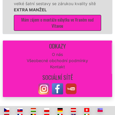
šatní sestavy se zárukou kvality sítě
tuto kuc
A MANŽEL
kvalitně.
m zájem o montáže nábytku ve Vraném nad
Mám z
Vltavou
ODKAZY
O nás
Všeobecné obchodní podmínky
Kontakt
SOCIÁLNÍ SÍTĚ