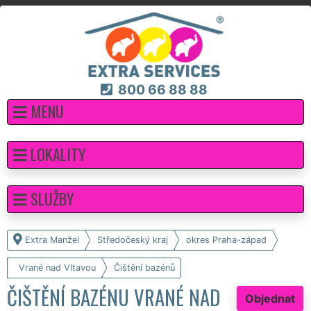
800 66 88 88
MENU
LOKALITY
SLUŽBY
Extra Manžel
Středočeský kraj
okres Praha-západ
Vrané nad Vltavou
Čištění bazénů
ČIŠTĚNÍ BAZÉNU VRANÉ NAD
Objednat