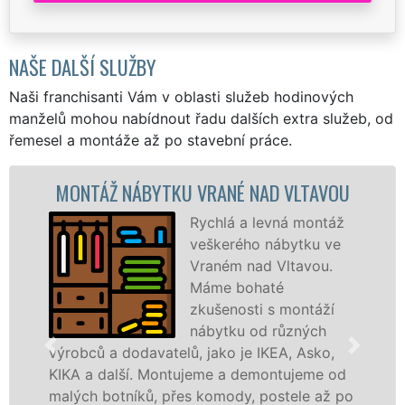
NAŠE DALŠÍ SLUŽBY
Naši franchisanti Vám v oblasti služeb hodinových
manželů mohou nabídnout řadu dalších extra služeb, od
řemesel a montáže až po stavební práce.
TÁŽ NÁBYTKU VRANÉ NAD VLTAVOU
MONTÁ
Rychlá a levná montáž
veškerého nábytku ve
Vraném nad Vltavou.
Máme bohaté
zkušenosti s montáží
nábytku od různých
ců a dodavatelů, jako je IKEA, Asko,
různých 
a další. Montujeme a demontujeme od
Ikei či 
h botníků, přes komody, postele až po
Nobilie,