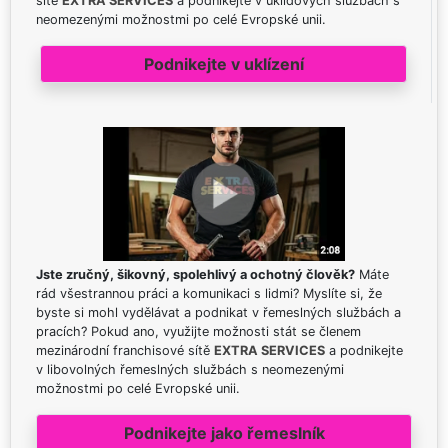
sítě
EXTRA SERVICES
a podnikejte v úklidových službách s
neomezenými možnostmi po celé Evropské unii.
Podnikejte v uklízení
Jste zručný, šikovný, spolehlivý a ochotný člověk?
Máte
rád všestrannou práci a komunikaci s lidmi? Myslíte si, že
byste si mohl vydělávat a podnikat v řemeslných službách a
pracích? Pokud ano, využijte možnosti stát se členem
mezinárodní franchisové sítě
EXTRA SERVICES
a podnikejte
v libovolných řemeslných službách s neomezenými
možnostmi po celé Evropské unii.
Podnikejte jako řemeslník