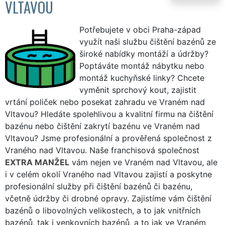
VLTAVOU
Potřebujete v obci Praha-západ
využít naši službu čištění bazénů ze
široké nabídky montáží a údržby?
Poptáváte montáž nábytku nebo
montáž kuchyňské linky? Chcete
vyměnit sprchový kout, zajistit
vrtání poliček nebo posekat zahradu ve Vraném nad
Vltavou? Hledáte spolehlivou a kvalitní firmu na čištění
bazénu nebo čištění zakrytí bazénu ve Vraném nad
Vltavou? Jsme profesionální a prověřená společnost z
Vraného nad Vltavou. Naše franchisová společnost
EXTRA MANŽEL
vám nejen ve Vraném nad Vltavou, ale
i v celém okolí Vraného nad Vltavou zajistí a poskytne
profesionální služby při čištění bazénů či bazénu,
včetně údržby či drobné opravy. Zajistíme vám čištění
bazénů o libovolných velikostech, a to jak vnitřních
bazénů, tak i venkovních bazénů, a to jak ve Vraném