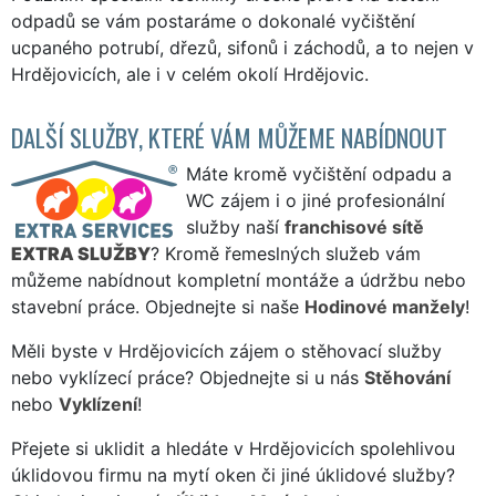
odpadů se vám postaráme o dokonalé vyčištění
ucpaného potrubí, dřezů, sifonů i záchodů, a to nejen v
Hrdějovicích, ale i v celém okolí Hrdějovic.
DALŠÍ SLUŽBY, KTERÉ VÁM MŮŽEME NABÍDNOUT
Máte kromě vyčištění odpadu a
WC zájem i o jiné profesionální
služby naší
franchisové sítě
EXTRA SLUŽBY
? Kromě řemeslných služeb vám
můžeme nabídnout kompletní montáže a údržbu nebo
stavební práce. Objednejte si naše
Hodinové manžely
!
Měli byste v Hrdějovicích zájem o stěhovací služby
nebo vyklízecí práce? Objednejte si u nás
Stěhování
nebo
Vyklízení
!
Přejete si uklidit a hledáte v Hrdějovicích spolehlivou
úklidovou firmu na mytí oken či jiné úklidové služby?