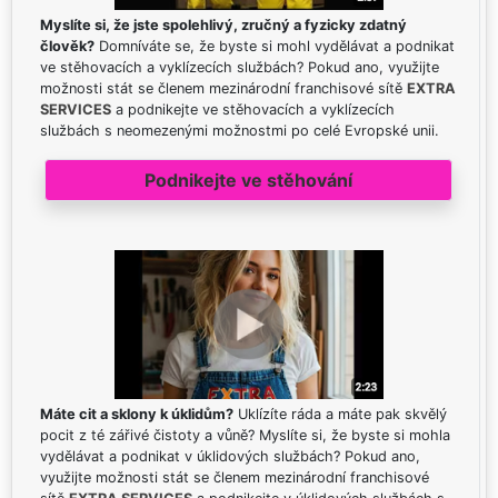
Myslíte si, že jste spolehlivý, zručný a fyzicky zdatný
člověk?
Domníváte se, že byste si mohl vydělávat a podnikat
ve stěhovacích a vyklízecích službách? Pokud ano, využijte
možnosti stát se členem mezinárodní franchisové sítě
EXTRA
SERVICES
a podnikejte ve stěhovacích a vyklízecích
službách s neomezenými možnostmi po celé Evropské unii.
Podnikejte ve stěhování
Máte cit a sklony k úklidům?
Uklízíte ráda a máte pak skvělý
pocit z té zářivé čistoty a vůně? Myslíte si, že byste si mohla
vydělávat a podnikat v úklidových službách? Pokud ano,
využijte možnosti stát se členem mezinárodní franchisové