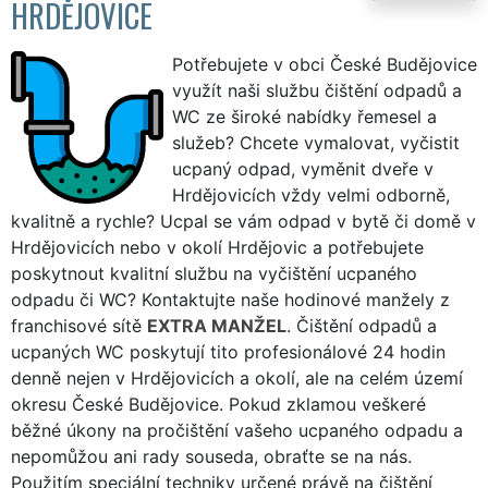
HRDĚJOVICE
Potřebujete v obci České Budějovice
využít naši službu čištění odpadů a
WC ze široké nabídky řemesel a
služeb? Chcete vymalovat, vyčistit
ucpaný odpad, vyměnit dveře v
Hrdějovicích vždy velmi odborně,
kvalitně a rychle? Ucpal se vám odpad v bytě či domě v
Hrdějovicích nebo v okolí Hrdějovic a potřebujete
poskytnout kvalitní službu na vyčištění ucpaného
odpadu či WC? Kontaktujte naše hodinové manžely z
franchisové sítě
EXTRA MANŽEL
. Čištění odpadů a
ucpaných WC poskytují tito profesionálové 24 hodin
denně nejen v Hrdějovicích a okolí, ale na celém území
okresu České Budějovice. Pokud zklamou veškeré
běžné úkony na pročištění vašeho ucpaného odpadu a
nepomůžou ani rady souseda, obraťte se na nás.
Použitím speciální techniky určené právě na čištění