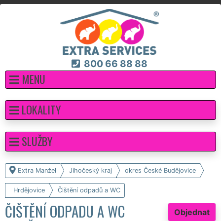
800 66 88 88
MENU
LOKALITY
SLUŽBY
Extra Manžel
Jihočeský kraj
okres České Budějovice
Hrdějovice
Čištění odpadů a WC
ČIŠTĚNÍ ODPADU A WC
Objednat