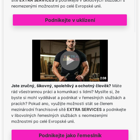
sítě
EXTRA SERVICES
a podnikejte v úklidových službách s
neomezenými možnostmi po celé Evropské unii.
Podnikejte v uklízení
Jste zručný, šikovný, spolehlivý a ochotný člověk?
Máte
rád všestrannou práci a komunikaci s lidmi? Myslíte si, že
byste si mohl vydělávat a podnikat v řemeslných službách a
pracích? Pokud ano, využijte možnosti stát se členem
mezinárodní franchisové sítě
EXTRA SERVICES
a podnikejte
v libovolných řemeslných službách s neomezenými
možnostmi po celé Evropské unii.
Podnikejte jako řemeslník