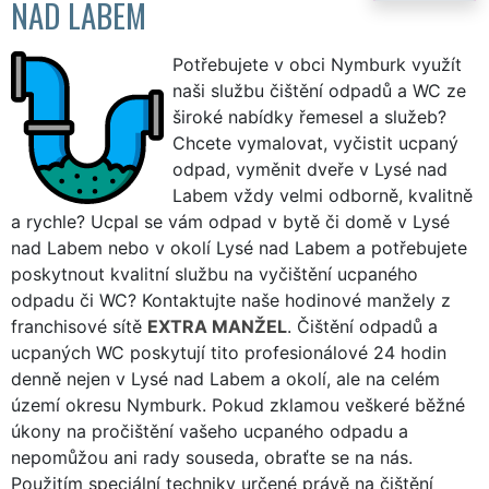
NAD LABEM
Potřebujete v obci Nymburk využít
naši službu čištění odpadů a WC ze
široké nabídky řemesel a služeb?
Chcete vymalovat, vyčistit ucpaný
odpad, vyměnit dveře v Lysé nad
Labem vždy velmi odborně, kvalitně
a rychle? Ucpal se vám odpad v bytě či domě v Lysé
nad Labem nebo v okolí Lysé nad Labem a potřebujete
poskytnout kvalitní službu na vyčištění ucpaného
odpadu či WC? Kontaktujte naše hodinové manžely z
franchisové sítě
EXTRA MANŽEL
. Čištění odpadů a
ucpaných WC poskytují tito profesionálové 24 hodin
denně nejen v Lysé nad Labem a okolí, ale na celém
území okresu Nymburk. Pokud zklamou veškeré běžné
úkony na pročištění vašeho ucpaného odpadu a
nepomůžou ani rady souseda, obraťte se na nás.
Použitím speciální techniky určené právě na čištění