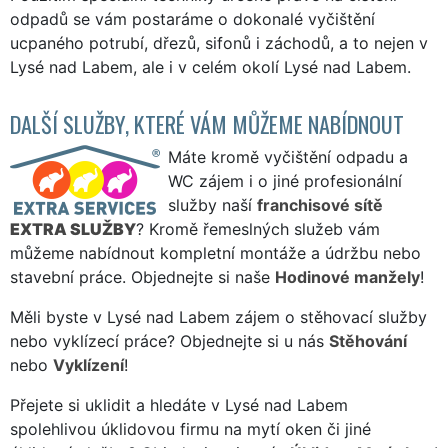
odpadů se vám postaráme o dokonalé vyčištění
ucpaného potrubí, dřezů, sifonů i záchodů, a to nejen v
Lysé nad Labem, ale i v celém okolí Lysé nad Labem.
DALŠÍ SLUŽBY, KTERÉ VÁM MŮŽEME NABÍDNOUT
Máte kromě vyčištění odpadu a
WC zájem i o jiné profesionální
služby naší
franchisové sítě
EXTRA SLUŽBY
? Kromě řemeslných služeb vám
můžeme nabídnout kompletní montáže a údržbu nebo
stavební práce. Objednejte si naše
Hodinové manžely
!
Měli byste v Lysé nad Labem zájem o stěhovací služby
nebo vyklízecí práce? Objednejte si u nás
Stěhování
nebo
Vyklízení
!
Přejete si uklidit a hledáte v Lysé nad Labem
spolehlivou úklidovou firmu na mytí oken či jiné