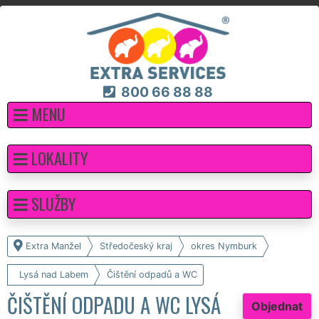
800 66 88 88
MENU
LOKALITY
SLUŽBY
Extra Manžel
Středočeský kraj
okres Nymburk
Lysá nad Labem
Čištění odpadů a WC
ČIŠTĚNÍ ODPADU A WC LYSÁ
Objednat