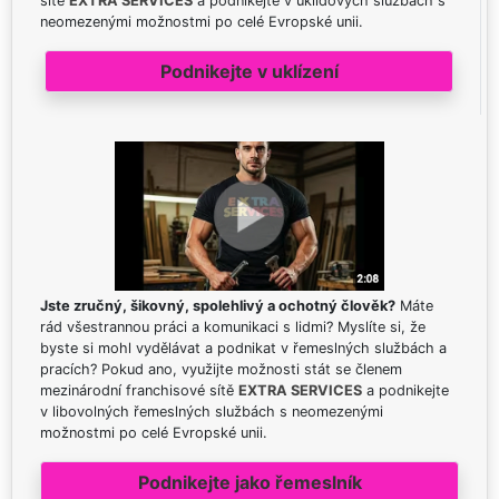
sítě
EXTRA SERVICES
a podnikejte v úklidových službách s
neomezenými možnostmi po celé Evropské unii.
Podnikejte v uklízení
Jste zručný, šikovný, spolehlivý a ochotný člověk?
Máte
rád všestrannou práci a komunikaci s lidmi? Myslíte si, že
byste si mohl vydělávat a podnikat v řemeslných službách a
pracích? Pokud ano, využijte možnosti stát se členem
mezinárodní franchisové sítě
EXTRA SERVICES
a podnikejte
v libovolných řemeslných službách s neomezenými
možnostmi po celé Evropské unii.
Podnikejte jako řemeslník