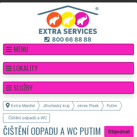
800 66 88 88
MENU
LOKALITY
SLUŽBY
Extra Manžel
Jihočeský kraj
okres Písek
Putim
Čištění odpadů a WC
ČIŠTĚNÍ ODPADU A WC PUTIM
Objednat