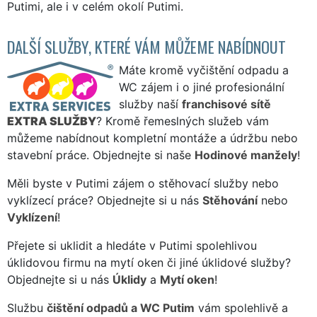
Putimi, ale i v celém okolí Putimi.
DALŠÍ SLUŽBY, KTERÉ VÁM MŮŽEME NABÍDNOUT
Máte kromě vyčištění odpadu a
WC zájem i o jiné profesionální
služby naší
franchisové sítě
EXTRA SLUŽBY
? Kromě řemeslných služeb vám
můžeme nabídnout kompletní montáže a údržbu nebo
stavební práce. Objednejte si naše
Hodinové manžely
!
Měli byste v Putimi zájem o stěhovací služby nebo
vyklízecí práce? Objednejte si u nás
Stěhování
nebo
Vyklízení
!
Přejete si uklidit a hledáte v Putimi spolehlivou
úklidovou firmu na mytí oken či jiné úklidové služby?
Objednejte si u nás
Úklidy
a
Mytí oken
!
Službu
čištění odpadů a WC Putim
vám spolehlivě a