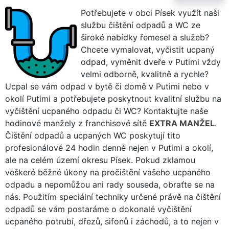
Potřebujete v obci Písek využít naši
službu čištění odpadů a WC ze
široké nabídky řemesel a služeb?
Chcete vymalovat, vyčistit ucpaný
odpad, vyměnit dveře v Putimi vždy
velmi odborně, kvalitně a rychle?
Ucpal se vám odpad v bytě či domě v Putimi nebo v
okolí Putimi a potřebujete poskytnout kvalitní službu na
vyčištění ucpaného odpadu či WC? Kontaktujte naše
hodinové manžely z franchisové sítě
EXTRA MANŽEL
.
Čištění odpadů a ucpaných WC poskytují tito
profesionálové 24 hodin denně nejen v Putimi a okolí,
ale na celém území okresu Písek. Pokud zklamou
veškeré běžné úkony na pročištění vašeho ucpaného
odpadu a nepomůžou ani rady souseda, obraťte se na
nás. Použitím speciální techniky určené právě na čištění
odpadů se vám postaráme o dokonalé vyčištění
ucpaného potrubí, dřezů, sifonů i záchodů, a to nejen v