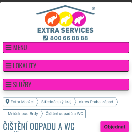
800 66 88 88
MENU
LOKALITY
SLUŽBY
Extra Manžel
Středočeský kraj
okres Praha-západ
Mníšek pod Brdy
Čištění odpadů a WC
ČIŠTĚNÍ ODPADU A WC
Objednat