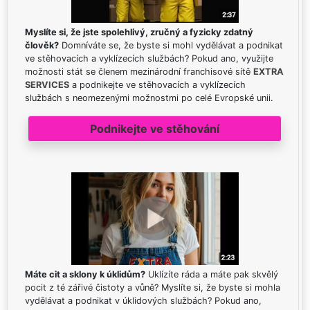
Myslíte si, že jste spolehlivý, zručný a fyzicky zdatný
člověk?
Domníváte se, že byste si mohl vydělávat a podnikat
ve stěhovacích a vyklízecích službách? Pokud ano, využijte
možnosti stát se členem mezinárodní franchisové sítě
EXTRA
SERVICES
a podnikejte ve stěhovacích a vyklízecích
službách s neomezenými možnostmi po celé Evropské unii.
Podnikejte ve stěhování
Máte cit a sklony k úklidům?
Uklízíte ráda a máte pak skvělý
pocit z té zářivé čistoty a vůně? Myslíte si, že byste si mohla
vydělávat a podnikat v úklidových službách? Pokud ano,