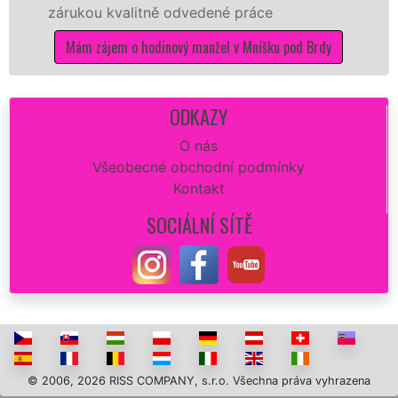
ou kvalitně odvedené práce
Vám zajis
opravu z
 zájem o hodinový manžel v Mníšku pod Brdy
dokonalý
Mám z
ODKAZY
O nás
Všeobecné obchodní podmínky
Kontakt
SOCIÁLNÍ SÍTĚ