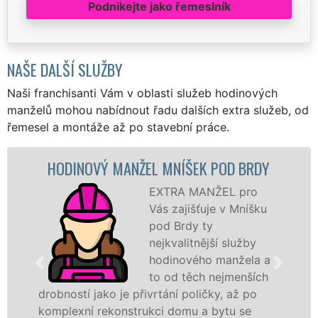
Podnikejte jako řemeslník
NAŠE DALŠÍ SLUŽBY
Naši franchisanti Vám v oblasti služeb hodinových
manželů mohou nabídnout řadu dalších extra služeb, od
řemesel a montáže až po stavební práce.
INOVÝ MANŽEL MNÍŠEK POD BRDY
MALO
EXTRA MANŽEL pro
Vás zajišťuje v Mníšku
pod Brdy ty
nejkvalitnější služby
hodinového manžela a
to od těch nejmenších
stí jako je přivrtání poličky, až po
hodinoví
exní rekonstrukci domu a bytu se
sítě
EXT