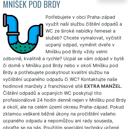
MNÍŠEK POD BRDY
Potřebujete v obci Praha-západ
využít naši službu čištění odpadů a
WC ze široké nabídky řemesel a
služeb? Chcete vymalovat, vyčistit
ucpaný odpad, vyměnit dveře v
Mníšku pod Brdy vždy velmi
odborně, kvalitně a rychle? Ucpal se vám odpad v bytě
či domě v Mníšku pod Brdy nebo v okolí Mníšku pod
Brdy a potřebujete poskytnout kvalitní službu na
vyčištění ucpaného odpadu či WC? Kontaktujte naše
hodinové manžely z franchisové sítě
EXTRA MANŽEL
.
Čištění odpadů a ucpaných WC poskytují tito
profesionálové 24 hodin denně nejen v Mníšku pod Brdy
a okolí, ale na celém území okresu Praha-západ. Pokud
zklamou veškeré běžné úkony na pročištění vašeho
ucpaného odpadu a nepomůžou ani rady souseda,
obraťte se na nás. Použitím speciální techniky určené