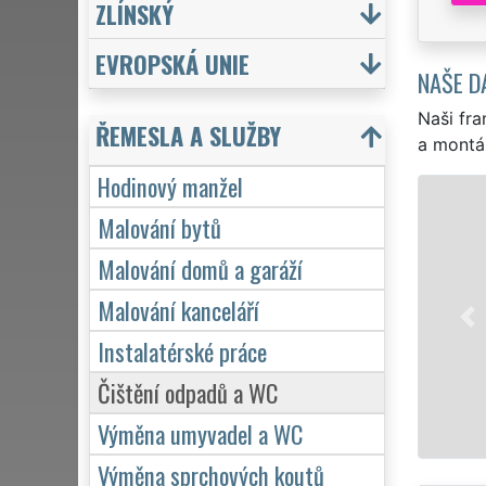
ZLÍNSKÝ
EVROPSKÁ UNIE
NAŠE D
Naši fra
ŘEMESLA A SLUŽBY
a montá
Hodinový manžel
HOD
Malování bytů
EXTRA 
Malování domů a garáží
nejkval
drobnos
Malování kanceláří
a bytu 
Instalatérské práce
Čištění odpadů a WC
Mám 
Výměna umyvadel a WC
Výměna sprchových koutů