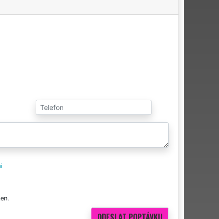
i
en.