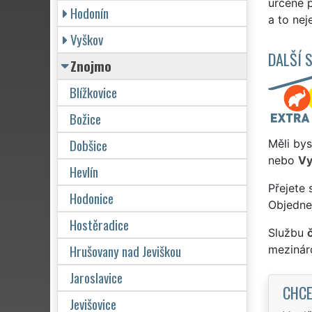
určené p
Hodonín
a to ne
Vyškov
DALŠÍ 
Znojmo
Blížkovice
Božice
Dobšice
Měli by
nebo
Vy
Hevlín
Přejete 
Hodonice
Objednej
Hostěradice
Službu
Hrušovany nad Jeviškou
mezinár
Jaroslavice
CHCE
Jevišovice