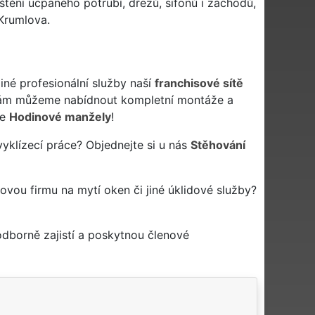
tění ucpaného potrubí, dřezů, sifonů i záchodů,
Krumlova.
né profesionální služby naší
franchisové sítě
vám můžeme nabídnout kompletní montáže a
še
Hodinové manžely
!
klízecí práce? Objednejte si u nás
Stěhování
ovou firmu na mytí oken či jiné úklidové služby?
dborně zajistí a poskytnou členové