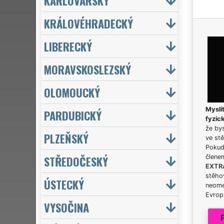
KARLOVARSKÝ
KRÁLOVÉHRADECKÝ
LIBERECKÝ
MORAVSKOSLEZSKÝ
OLOMOUCKÝ
Myslít
PARDUBICKÝ
fyzic
že bys
PLZEŇSKÝ
ve stě
Pokud 
STŘEDOČESKÝ
člene
EXTR
stěhov
ÚSTECKÝ
neome
Evrops
VYSOČINA