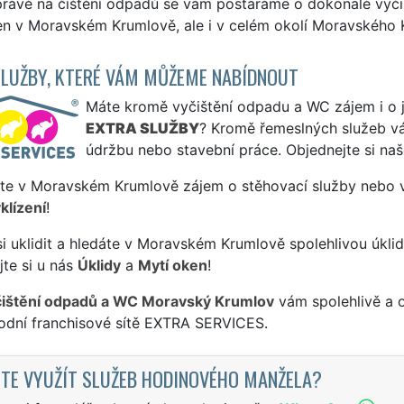
rávě na čištění odpadů se vám postaráme o dokonalé vyčiš
jen v Moravském Krumlově, ale i v celém okolí Moravského 
SLUŽBY, KTERÉ VÁM MŮŽEME NABÍDNOUT
Máte kromě vyčištění odpadu a WC zájem i o ji
EXTRA SLUŽBY
? Kromě řemeslných služeb 
údržbu nebo stavební práce. Objednejte si na
ste v Moravském Krumlově zájem o stěhovací služby nebo vy
klízení
!
si uklidit a hledáte v Moravském Krumlově spolehlivou úklid
te si u nás
Úklidy
a
Mytí oken
!
čištění odpadů a WC Moravský Krumlov
vám spolehlivě a o
odní franchisové sítě EXTRA SERVICES.
TE VYUŽÍT SLUŽEB HODINOVÉHO MANŽELA?