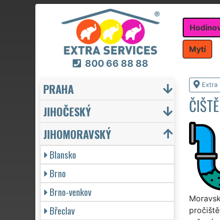
Hodino
Mytí
800 66 88 88
PRAHA
Extra
ČIŠT
JIHOČESKÝ
JIHOMORAVSKÝ
Blansko
Brno
Brno-venkov
Moravsk
Břeclav
pročišt