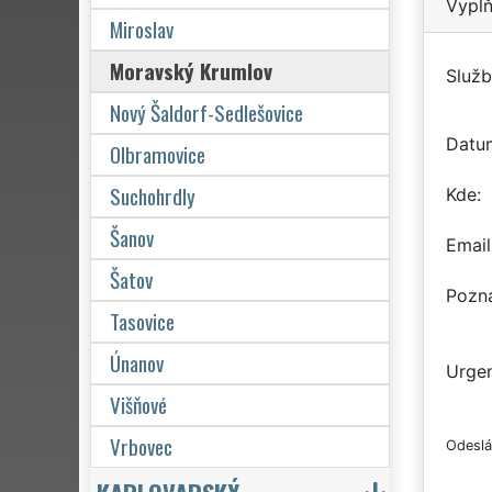
Vyplň
Miroslav
Moravský Krumlov
Služb
Nový Šaldorf-Sedlešovice
Datu
Olbramovice
Suchohrdly
Kde
Šanov
Email
Šatov
Pozn
Tasovice
Únanov
Urgen
Višňové
Vrbovec
Odeslá