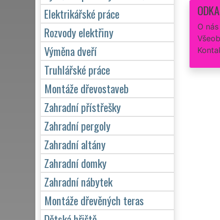
ODKA
Elektrikářské práce
O nás
Rozvody elektřiny
Všeob
Výměna dveří
Konta
Truhlářské práce
Montáže dřevostaveb
Zahradní přístřešky
Zahradní pergoly
Zahradní altány
Zahradní domky
Zahradní nábytek
Montáže dřevěných teras
Dětská hřiště