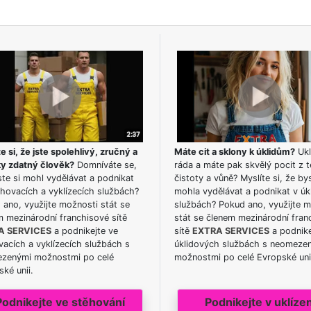
e si, že jste spolehlivý, zručný a
Máte cit a sklony k úklidům?
Ukl
ky zdatný člověk?
Domníváte se,
ráda a máte pak skvělý pocit z t
te si mohl vydělávat a podnikat
čistoty a vůně? Myslíte si, že by
hovacích a vyklízecích službách?
mohla vydělávat a podnikat v úk
ano, využijte možnosti stát se
službách? Pokud ano, využijte 
m mezinárodní franchisové sítě
stát se členem mezinárodní fran
A SERVICES
a podnikejte ve
sítě
EXTRA SERVICES
a podnike
acích a vyklízecích službách s
úklidových službách s neomeze
zenými možnostmi po celé
možnostmi po celé Evropské uni
ké unii.
Podnikejte ve stěhování
Podnikejte v uklízen