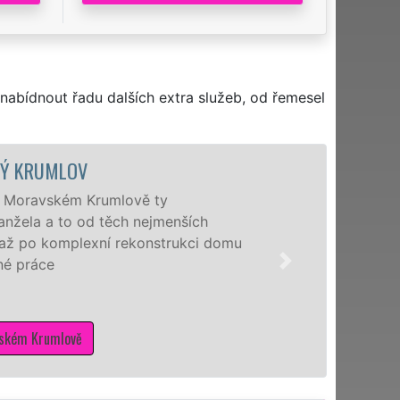
nabídnout řadu dalších extra služeb, od řemesel
MALO
Nabízíme 
nejžádaněj
 domu
manželé p
schopni Vá
potřebné 
Mám z