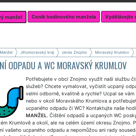
Ceník hodinového manžela
Vydělávejte 
vý manžel
 Manžel
Jihomoravský kraj
okres Znojmo
Moravský Krumlov
ĚNÍ ODPADU A WC MORAVSKÝ KRUMLOV
Potřebujete v obci Znojmo využít naši službu č
služeb? Chcete vymalovat, vyčistit ucpaný od
velmi odborně, kvalitně a rychle? Ucpal se v
nebo v okolí Moravského Krumlova a potřebujete
ucpaného odpadu či WC? Kontaktujte naše hodi
MANŽEL
. Čištění odpadů a ucpaných WC poskyt
ém Krumlově a okolí, ale na celém území okresu Znojmo. 
ění vašeho ucpaného odpadu a nepomůžou ani rady souseda, 