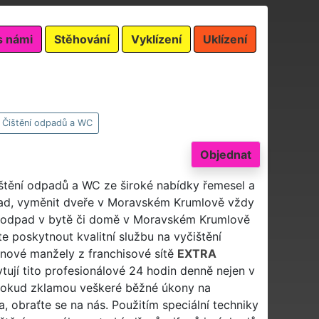
s námi
Stěhování
Vyklízení
Uklízení
Čištění odpadů a WC
Objednat
ištění odpadů a WC ze široké nabídky řemesel a
pad, vyměnit dveře v Moravském Krumlově vždy
ám odpad v bytě či domě v Moravském Krumlově
 poskytnout kvalitní službu na vyčištění
nové manžely z franchisové sítě
EXTRA
ují tito profesionálové 24 hodin denně nejen v
Pokud zklamou veškeré běžné úkony na
obraťte se na nás. Použitím speciální techniky