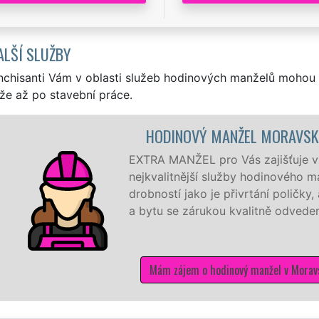
ALŠÍ SLUŽBY
nchisanti Vám v oblasti služeb hodinových manželů mohou 
že až po stavební práce.
INOVÝ MANŽEL MORAVSKÝ KRUMLOV
MANŽEL pro Vás zajišťuje v Moravském Krumlově ty
itnější služby hodinového manžela a to od těch nejmenších
tí jako je přivrtání poličky, až po komplexní rekonstrukci
se zárukou kvalitně odvedené práce
zájem o hodinový manžel v Moravském Krumlově