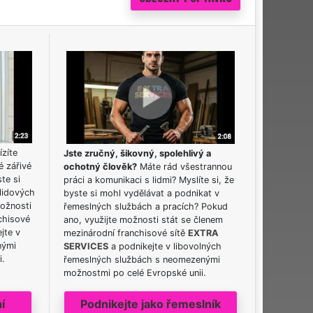
ízíte
Jste zručný, šikovný, spolehlivý a
é zářivé
ochotný člověk?
Máte rád všestrannou
ste si
práci a komunikaci s lidmi? Myslíte si, že
lidových
byste si mohl vydělávat a podnikat v
možnosti
řemeslných službách a pracích? Pokud
chisové
ano, využijte možnosti stát se členem
jte v
mezinárodní franchisové sítě
EXTRA
nými
SERVICES
a podnikejte v libovolných
i.
řemeslných službách s neomezenými
možnostmi po celé Evropské unii.
í
Podnikejte jako řemeslník