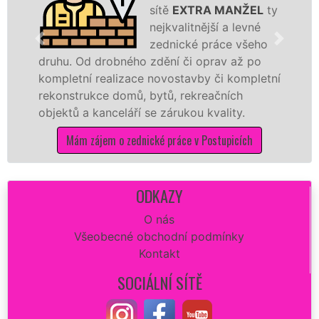
sítě
EXTRA MANŽEL
ty
nejkvalitnější a levné
zednické práce všeho
. Od drobného zdění či oprav až po
rekonstr
etní realizace novostavby či kompletní
dokonale
strukce domů, bytů, rekreačních
sádrokar
ů a kanceláří se zárukou kvality.
dovozu m
Mám zájem o zednické práce v Postupicích
Má
ODKAZY
O nás
Všeobecné obchodní podmínky
Kontakt
SOCIÁLNÍ SÍTĚ