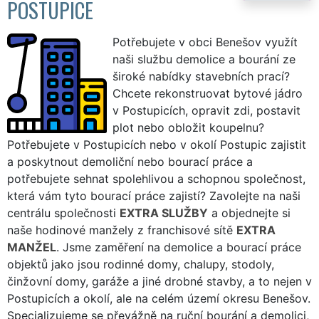
POSTUPICE
Potřebujete v obci Benešov využít
naši službu demolice a bourání ze
široké nabídky stavebních prací?
Chcete rekonstruovat bytové jádro
v Postupicích, opravit zdi, postavit
plot nebo obložit koupelnu?
Potřebujete v Postupicích nebo v okolí Postupic zajistit
a poskytnout demoliční nebo bourací práce a
potřebujete sehnat spolehlivou a schopnou společnost,
která vám tyto bourací práce zajistí? Zavolejte na naši
centrálu společnosti
EXTRA SLUŽBY
a objednejte si
naše hodinové manžely z franchisové sítě
EXTRA
MANŽEL
. Jsme zaměření na demolice a bourací práce
objektů jako jsou rodinné domy, chalupy, stodoly,
činžovní domy, garáže a jiné drobné stavby, a to nejen v
Postupicích a okolí, ale na celém území okresu Benešov.
Specializujeme se převážně na ruční bourání a demolici,