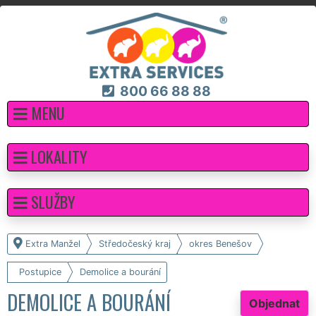
800 66 88 88
MENU
LOKALITY
SLUŽBY
Extra Manžel
Středočeský kraj
okres Benešov
Postupice
Demolice a bourání
DEMOLICE A BOURÁNÍ
Objednat