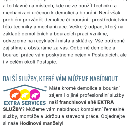
a to hlavně na místech, kde nelze použít techniku a
mechanizaci určenou k demolici a bourání. Není však
problém provádět demolice či bourání i prostřednictvím
této techniky a mechanizace. Veškerý odpad, který na
základě demoličních a bouracích prací vznikne,
odvezeme na recyklační místa a skládky. Vše potřebné
zajistíme a obstaráme za vás. Odborné demolice a
bourací práce vám poskytneme nejen v Postupicích, ale
i v celém okolí Postupic.
DALŠÍ SLUŽBY, KTERÉ VÁM MŮŽEME NABÍDNOUT
Máte kromě demolice a bourání
zájem i o jiné profesionální služby
naší
franchisové sítě
EXTRA
SLUŽBY
? Můžeme vám nabídnout kompletní řemeslné
služby, montáže a údržbu a stavební práce. Objednejte
si naše
Hodinové manžely
!