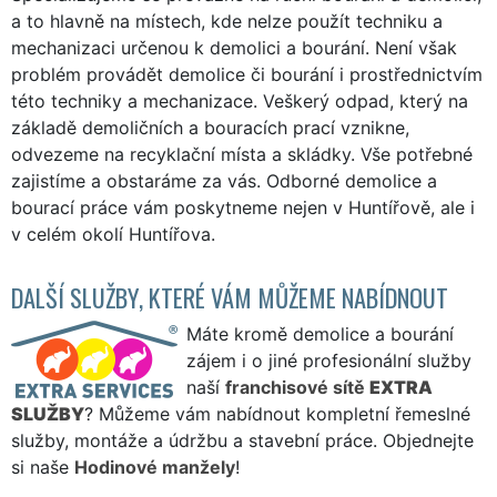
a to hlavně na místech, kde nelze použít techniku a
mechanizaci určenou k demolici a bourání. Není však
problém provádět demolice či bourání i prostřednictvím
této techniky a mechanizace. Veškerý odpad, který na
základě demoličních a bouracích prací vznikne,
odvezeme na recyklační místa a skládky. Vše potřebné
zajistíme a obstaráme za vás. Odborné demolice a
bourací práce vám poskytneme nejen v Huntířově, ale i
v celém okolí Huntířova.
DALŠÍ SLUŽBY, KTERÉ VÁM MŮŽEME NABÍDNOUT
Máte kromě demolice a bourání
zájem i o jiné profesionální služby
naší
franchisové sítě
EXTRA
SLUŽBY
? Můžeme vám nabídnout kompletní řemeslné
služby, montáže a údržbu a stavební práce. Objednejte
si naše
Hodinové manžely
!