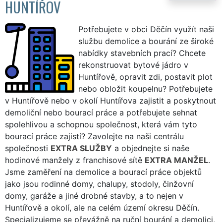
HUNTÍŘOV
Potřebujete v obci Děčín využít naši
službu demolice a bourání ze široké
nabídky stavebních prací? Chcete
rekonstruovat bytové jádro v
Huntířově, opravit zdi, postavit plot
nebo obložit koupelnu? Potřebujete
v Huntířově nebo v okolí Huntířova zajistit a poskytnout
demoliční nebo bourací práce a potřebujete sehnat
spolehlivou a schopnou společnost, která vám tyto
bourací práce zajistí? Zavolejte na naši centrálu
společnosti
EXTRA SLUŽBY
a objednejte si naše
hodinové manžely z franchisové sítě
EXTRA MANŽEL
.
Jsme zaměření na demolice a bourací práce objektů
jako jsou rodinné domy, chalupy, stodoly, činžovní
domy, garáže a jiné drobné stavby, a to nejen v
Huntířově a okolí, ale na celém území okresu Děčín.
Specializujeme se převážně na ruční bourání a demolici,