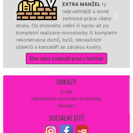
EXTRA MANŽEL
ty
nejkvalitnější a levné
zednické práce všeho
hu. Od drobného zdění či oprav až po
rekons
pletní realizace novostavby či kompletní
dokona
onstrukce domů, bytů, rekreačních
sádrok
ektů a kanceláří se zárukou kvality.
dovozu
Mám zájem o zednické práce v Huntířově
ODKAZY
O nás
Všeobecné obchodní podmínky
Kontakt
SOCIÁLNÍ SÍTĚ