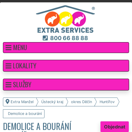
800 66 88 88
MENU
LOKALITY
SLUŽBY
Extra Manžel
Ústecký kraj
okres Děčín
Huntířov
Demolice a bourání
DEMOLICE A BOURÁNÍ
Objednat