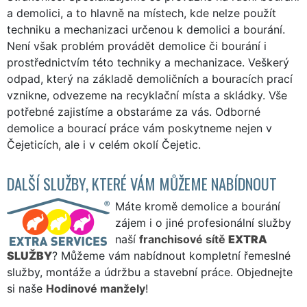
a demolici, a to hlavně na místech, kde nelze použít
techniku a mechanizaci určenou k demolici a bourání.
Není však problém provádět demolice či bourání i
prostřednictvím této techniky a mechanizace. Veškerý
odpad, který na základě demoličních a bouracích prací
vznikne, odvezeme na recyklační místa a skládky. Vše
potřebné zajistíme a obstaráme za vás. Odborné
demolice a bourací práce vám poskytneme nejen v
Čejeticích, ale i v celém okolí Čejetic.
DALŠÍ SLUŽBY, KTERÉ VÁM MŮŽEME NABÍDNOUT
Máte kromě demolice a bourání
zájem i o jiné profesionální služby
naší
franchisové sítě
EXTRA
SLUŽBY
? Můžeme vám nabídnout kompletní řemeslné
služby, montáže a údržbu a stavební práce. Objednejte
si naše
Hodinové manžely
!