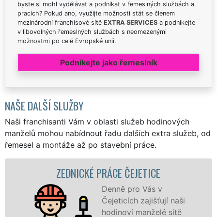
byste si mohl vydělávat a podnikat v řemeslných službách a
pracích? Pokud ano, využijte možnosti stát se členem
mezinárodní franchisové sítě
EXTRA SERVICES
a podnikejte
v libovolných řemeslných službách s neomezenými
možnostmi po celé Evropské unii.
Podnikejte jako řemeslník
NAŠE DALŠÍ SLUŽBY
Naši franchisanti Vám v oblasti služeb hodinových
manželů mohou nabídnout řadu dalších extra služeb, od
řemesel a montáže až po stavební práce.
NICKÉ PRÁCE ČEJETICE
ZDĚNÍ
Denně pro Vás v
Čejeticích zajišťují naši
hodinoví manželé sítě