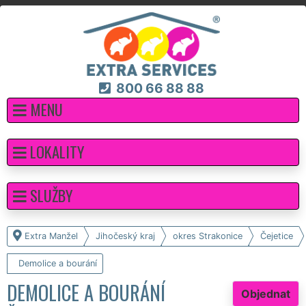
800 66 88 88
MENU
LOKALITY
SLUŽBY
Extra Manžel
Jihočeský kraj
okres Strakonice
Čejetice
Demolice a bourání
DEMOLICE A BOURÁNÍ
Objednat