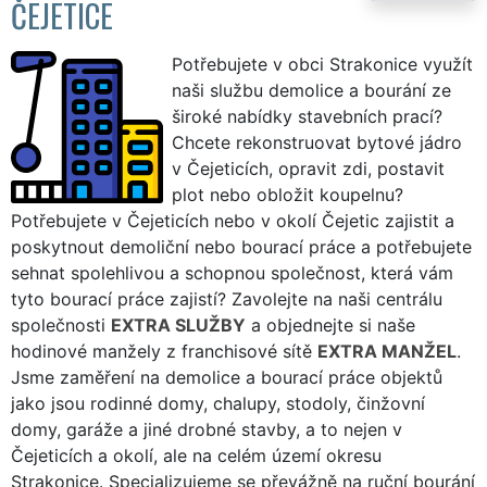
ČEJETICE
Potřebujete v obci Strakonice využít
naši službu demolice a bourání ze
široké nabídky stavebních prací?
Chcete rekonstruovat bytové jádro
v Čejeticích, opravit zdi, postavit
plot nebo obložit koupelnu?
Potřebujete v Čejeticích nebo v okolí Čejetic zajistit a
poskytnout demoliční nebo bourací práce a potřebujete
sehnat spolehlivou a schopnou společnost, která vám
tyto bourací práce zajistí? Zavolejte na naši centrálu
společnosti
EXTRA SLUŽBY
a objednejte si naše
hodinové manžely z franchisové sítě
EXTRA MANŽEL
.
Jsme zaměření na demolice a bourací práce objektů
jako jsou rodinné domy, chalupy, stodoly, činžovní
domy, garáže a jiné drobné stavby, a to nejen v
Čejeticích a okolí, ale na celém území okresu
Strakonice. Specializujeme se převážně na ruční bourání