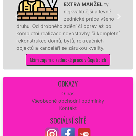
EXTRA MANŽEL
ty
nejkvalitnější a levné
zednické práce všeho
obného zdění či oprav až po
rekonstrukci či
alizace novostavby či kompletní
dokonale rovné 
 domů, bytů, rekreačních
sádrokartonů a 
celáří se zárukou kvality.
dovozu materiál
m o zednické práce v Čejeticích
Mám zájem 
ODKAZY
O nás
Všeobecné obchodní podmínky
Kontakt
SOCIÁLNÍ SÍTĚ