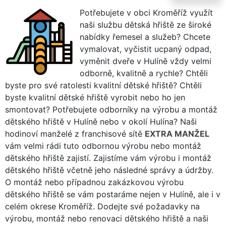
Potřebujete v obci Kroměříž využít
naši službu dětská hřiště ze široké
nabídky řemesel a služeb? Chcete
vymalovat, vyčistit ucpaný odpad,
vyměnit dveře v Hulíně vždy velmi
odborně, kvalitně a rychle? Chtěli
byste pro své ratolesti kvalitní dětské hřiště? Chtěli
byste kvalitní dětské hřiště vyrobit nebo ho jen
smontovat? Potřebujete odborníky na výrobu a montáž
dětského hřiště v Hulíně nebo v okolí Hulína? Naši
hodinoví manželé z franchisové sítě
EXTRA MANŽEL
vám velmi rádi tuto odbornou výrobu nebo montáž
dětského hřiště zajistí. Zajistíme vám výrobu i montáž
dětského hřiště včetně jeho následné správy a údržby.
O montáž nebo případnou zakázkovou výrobu
dětského hřiště se vám postaráme nejen v Hulíně, ale i v
celém okrese Kroměříž. Dodejte své požadavky na
výrobu, montáž nebo renovaci dětského hřiště a naši