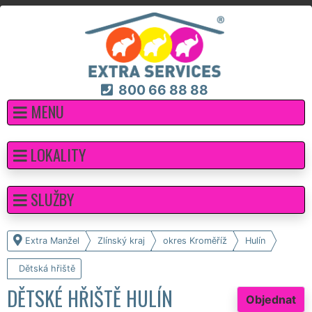
800 66 88 88
MENU
LOKALITY
SLUŽBY
Extra Manžel
Zlínský kraj
okres Kroměříž
Hulín
Dětská hřiště
DĚTSKÉ HŘIŠTĚ HULÍN
Objednat