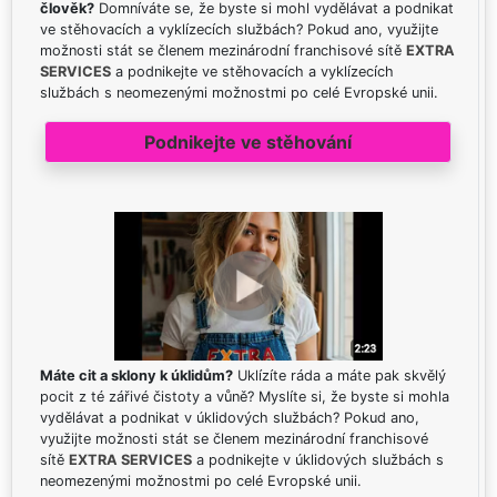
člověk?
Domníváte se, že byste si mohl vydělávat a podnikat
ve stěhovacích a vyklízecích službách? Pokud ano, využijte
možnosti stát se členem mezinárodní franchisové sítě
EXTRA
SERVICES
a podnikejte ve stěhovacích a vyklízecích
službách s neomezenými možnostmi po celé Evropské unii.
Podnikejte ve stěhování
Máte cit a sklony k úklidům?
Uklízíte ráda a máte pak skvělý
pocit z té zářivé čistoty a vůně? Myslíte si, že byste si mohla
vydělávat a podnikat v úklidových službách? Pokud ano,
využijte možnosti stát se členem mezinárodní franchisové
sítě
EXTRA SERVICES
a podnikejte v úklidových službách s
neomezenými možnostmi po celé Evropské unii.