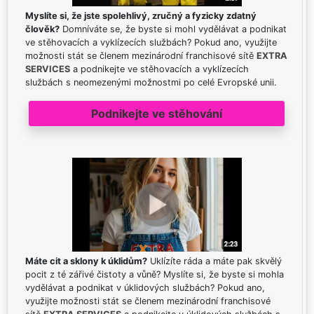
Myslíte si, že jste spolehlivý, zručný a fyzicky zdatný
člověk?
Domníváte se, že byste si mohl vydělávat a podnikat
ve stěhovacích a vyklízecích službách? Pokud ano, využijte
možnosti stát se členem mezinárodní franchisové sítě
EXTRA
SERVICES
a podnikejte ve stěhovacích a vyklízecích
službách s neomezenými možnostmi po celé Evropské unii.
Podnikejte ve stěhování
Máte cit a sklony k úklidům?
Uklízíte ráda a máte pak skvělý
pocit z té zářivé čistoty a vůně? Myslíte si, že byste si mohla
vydělávat a podnikat v úklidových službách? Pokud ano,
využijte možnosti stát se členem mezinárodní franchisové