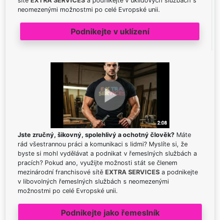
sítě
EXTRA SERVICES
a podnikejte v úklidových službách s
neomezenými možnostmi po celé Evropské unii.
Podnikejte v uklízení
Jste zručný, šikovný, spolehlivý a ochotný člověk?
Máte
rád všestrannou práci a komunikaci s lidmi? Myslíte si, že
byste si mohl vydělávat a podnikat v řemeslných službách a
pracích? Pokud ano, využijte možnosti stát se členem
mezinárodní franchisové sítě
EXTRA SERVICES
a podnikejte
v libovolných řemeslných službách s neomezenými
možnostmi po celé Evropské unii.
Podnikejte jako řemeslník