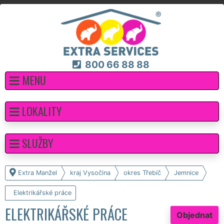
800 66 88 88
MENU
LOKALITY
SLUŽBY
Extra Manžel
kraj Vysočina
okres Třebíč
Jemnice
Elektrikářské práce
ELEKTRIKÁŘSKÉ PRÁCE
Objednat