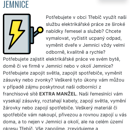
JEMNICE
Potřebujete v obci Třebíč využít naši
službu elektrikářské práce ze široké
nabídky řemesel a služeb? Chcete
vymalovat, vyčistit ucpaný odpad,
vyměnit dveře v Jemnici vždy velmi
odborně, kvalitně a rychle?
Potřebujete zajistit elektrikářské práce ve svém bytě,
domě či ve firmě v Jemnici nebo v okolí Jemnice?
Potřebujete zapojit světla, zapojit spotřebiče, vyměnit
zásuvky nebo zvonky? Veškeré tyto úkony vám můžou
v případě zájmu poskytnout naši odborníci z
franchisové sítě
EXTRA MANŽEL
. Naši řemeslníci vám
vysekají zásuvky, roztahají kabely, zapojí světla, vymění
žárovky nebo zapojí spotřebiče. Veškerý materiál či
spotřebiče vám nakoupí, přivezou a rovnou zapojí u vás
doma, a to nejen v Jemnici a okolí, ale na celém území
okresu Třebíč. Vše zapojíme, zrevidujeme a