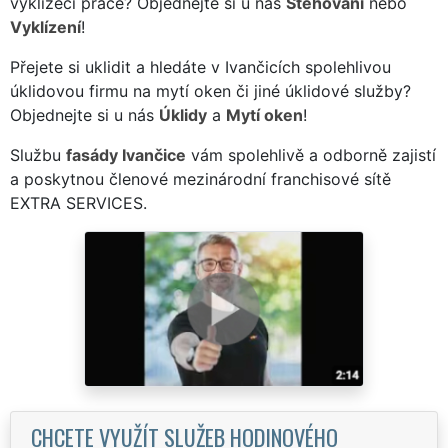
vyklízecí práce? Objednejte si u nás
Stěhování
nebo
Vyklízení
!
Přejete si uklidit a hledáte v Ivančicích spolehlivou
úklidovou firmu na mytí oken či jiné úklidové služby?
Objednejte si u nás
Úklidy
a
Mytí oken
!
Službu
fasády Ivančice
vám spolehlivě a odborně zajistí
a poskytnou členové mezinárodní franchisové sítě
EXTRA SERVICES.
CHCETE VYUŽÍT SLUŽEB HODINOVÉHO