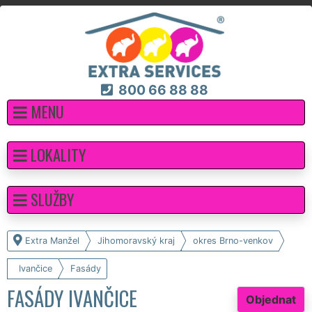
800 66 88 88
MENU
LOKALITY
SLUŽBY
Extra Manžel
Jihomoravský kraj
okres Brno-venkov
Ivančice
Fasády
FASÁDY IVANČICE
Objednat