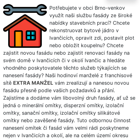
Potřebujete v obci Brno-venkov
využít naši službu fasády ze široké
nabídky stavebních prací? Chcete
rekonstruovat bytové jádro v
Ivančicích, opravit zdi, postavit plot
nebo obložit koupelnu? Chcete
zajistit novou fasádu nebo zajistit renovaci fasády na
svém domě v Ivančicích či v okolí Ivančic a hledáte
vhodného poskytovatele těchto služeb týkajících se
nanesení fasády? Naši hodinoví manželé z franchisové
sítě
EXTRA MANŽEL
vám zrealizují a nanesou novou
fasádu přesně podle vašich požadavků a přání.
Zajistíme a dodáme vám libovolný druh fasády, ať už se
jedná o minerální omítky, disperzní omítky, izolační
omítky, sanační omítky, izolační omítky silikátové
omítky nebo zavěšené fasády. Tuto odbornou činnost
nanesení omítek či fasád vám velmi rádi poskytneme
nejen v Ivančicích a okolí, ale na celém území okresu