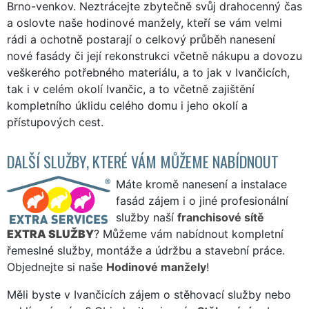
Brno-venkov. Neztrácejte zbytečně svůj drahocenný čas
a oslovte naše hodinové manžely, kteří se vám velmi
rádi a ochotně postarají o celkový průběh nanesení
nové fasády či její rekonstrukci včetně nákupu a dovozu
veškerého potřebného materiálu, a to jak v Ivančicích,
tak i v celém okolí Ivančic, a to včetně zajištění
kompletního úklidu celého domu i jeho okolí a
přístupových cest.
DALŠÍ SLUŽBY, KTERÉ VÁM MŮŽEME NABÍDNOUT
Máte kromě nanesení a instalace
fasád zájem i o jiné profesionální
služby naší
franchisové sítě
EXTRA SLUŽBY
? Můžeme vám nabídnout kompletní
řemeslné služby, montáže a údržbu a stavební práce.
Objednejte si naše
Hodinové manžely
!
Měli byste v Ivančicích zájem o stěhovací služby nebo