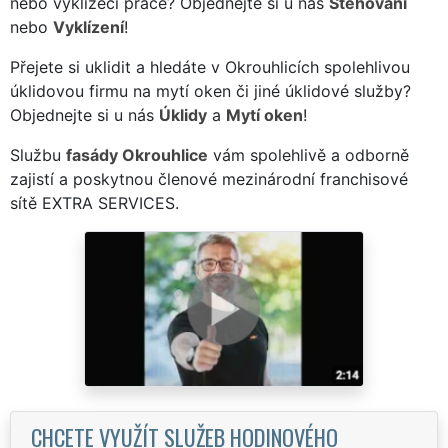
nebo vyklízecí práce? Objednejte si u nás
Stěhování
nebo
Vyklízení
!
Přejete si uklidit a hledáte v Okrouhlicích spolehlivou
úklidovou firmu na mytí oken či jiné úklidové služby?
Objednejte si u nás
Úklidy
a
Mytí oken
!
Službu
fasády Okrouhlice
vám spolehlivě a odborně
zajistí a poskytnou členové mezinárodní franchisové
sítě EXTRA SERVICES.
CHCETE VYUŽÍT SLUŽEB HODINOVÉHO