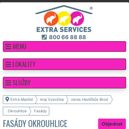
800 66 88 88
MENU
LOKALITY
SLUŽBY
Extra Manžel
kraj Vysočina
okres Havlíčkův Brod
Okrouhlice
Fasády
FASÁDY OKROUHLICE
Objednat