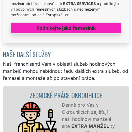
mezinárodní franchisové sítě
EXTRA SERVICES
a podnikejte
v libovolných řemeslných službách s neomezenými
možnostmi po celé Evropské unii.
Podnikejte jako řemeslník
NAŠE DALŠÍ SLUŽBY
Naši franchisanti Vám v oblasti služeb hodinových
manželů mohou nabídnout řadu dalších extra služeb, od
řemesel a montáže až po stavební práce.
EDNICKÉ PRÁCE OKROUHLICE
ZD
Denně pro Vás v
Okrouhlicích zajišťují
naši hodinoví manželé
sítě
EXTRA MANŽEL
ty