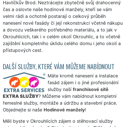
Havlíčkův Brod. Neztrácejte zbytečně svůj drahocenný
čas a oslovte naše hodinové manžely, kteří se vám
velmi rádi a ochotně postarají o celkový průběh
nanesení nové fasády či její rekonstrukci včetně nákupu
a dovozu veškerého potřebného materiálu, a to jak v
Okrouhlicích, tak i v celém okolí Okrouhlic, a to včetně
zajištění kompletního úklidu celého domu i jeho okolí a
přístupových cest.
DALŠÍ SLUŽBY, KTERÉ VÁM MŮŽEME NABÍDNOUT
Máte kromě nanesení a instalace
fasád zájem i o jiné profesionální
služby naší
franchisové sítě
EXTRA SLUŽBY
? Můžeme vám nabídnout kompletní
řemeslné služby, montáže a údržbu a stavební práce.
Objednejte si naše
Hodinové manžely
!
Měli byste v Okrouhlicích zájem o stěhovací služby