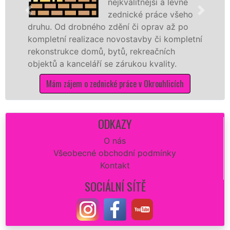
nejkvalitnější a levné
zednické práce všeho
Od drobného zdění či oprav až po
rekonstruk
ní realizace novostavby či kompletní
dokonale ro
rukce domů, bytů, rekreačních
sádrokarto
a kanceláří se zárukou kvality.
dovozu mat
 zájem o zednické práce v Okrouhlicích
Mám zá
ODKAZY
O nás
Všeobecné obchodní podmínky
Kontakt
SOCIÁLNÍ SÍTĚ