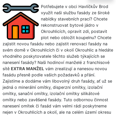
Potřebujete v obci Havlíčkův Brod
využít naši službu fasády ze široké
nabídky stavebních prací? Chcete
rekonstruovat bytové jádro v
Okrouhlicích, opravit zdi, postavit
plot nebo obložit koupelnu? Chcete
zajistit novou fasádu nebo zajistit renovaci fasády na
svém domě v Okrouhlicích či v okolí Okrouhlic a hledáte
vhodného poskytovatele těchto služeb týkajících se
nanesení fasády? Naši hodinoví manželé z franchisové
sítě
EXTRA MANŽEL
vám zrealizují a nanesou novou
fasádu přesně podle vašich požadavků a přání.
Zajistíme a dodáme vám libovolný druh fasády, ať už se
jedná o minerální omítky, disperzní omítky, izolační
omítky, sanační omítky, izolační omítky silikátové
omítky nebo zavěšené fasády. Tuto odbornou činnost
nanesení omítek či fasád vám velmi rádi poskytneme
nejen v Okrouhlicích a okolí, ale na celém území okresu