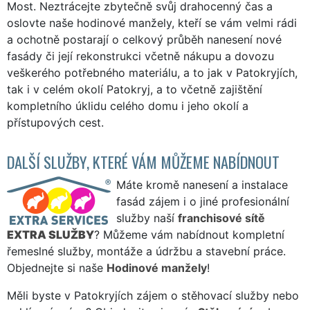
Most. Neztrácejte zbytečně svůj drahocenný čas a
oslovte naše hodinové manžely, kteří se vám velmi rádi
a ochotně postarají o celkový průběh nanesení nové
fasády či její rekonstrukci včetně nákupu a dovozu
veškerého potřebného materiálu, a to jak v Patokryjích,
tak i v celém okolí Patokryj, a to včetně zajištění
kompletního úklidu celého domu i jeho okolí a
přístupových cest.
DALŠÍ SLUŽBY, KTERÉ VÁM MŮŽEME NABÍDNOUT
Máte kromě nanesení a instalace
fasád zájem i o jiné profesionální
služby naší
franchisové sítě
EXTRA SLUŽBY
? Můžeme vám nabídnout kompletní
řemeslné služby, montáže a údržbu a stavební práce.
Objednejte si naše
Hodinové manžely
!
Měli byste v Patokryjích zájem o stěhovací služby nebo