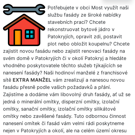
Potřebujete v obci Most využít naši
službu fasády ze široké nabídky
stavebních prací? Chcete
rekonstruovat bytové jádro v
Patokryjích, opravit zdi, postavit
plot nebo obložit koupelnu? Chcete
zajistit novou fasádu nebo zajistit renovaci fasády na
svém domě v Patokryjích či v okolí Patokryj a hledáte
vhodného poskytovatele těchto služeb týkajících se
nanesení fasády? Naši hodinoví manželé z franchisové
sítě
EXTRA MANŽEL
vám zrealizují a nanesou novou
fasádu přesně podle vašich požadavků a přání.
Zajistíme a dodáme vám libovolný druh fasády, ať už se
jedná o minerální omítky, disperzní omítky, izolační
omítky, sanační omítky, izolační omítky silikátové
omítky nebo zavěšené fasády. Tuto odbornou činnost
nanesení omítek či fasád vám velmi rádi poskytneme
nejen v Patokryjích a okolí, ale na celém území okresu