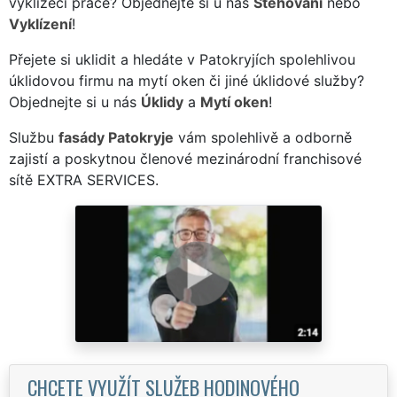
vyklízecí práce? Objednejte si u nás
Stěhování
nebo
Vyklízení
!
Přejete si uklidit a hledáte v Patokryjích spolehlivou
úklidovou firmu na mytí oken či jiné úklidové služby?
Objednejte si u nás
Úklidy
a
Mytí oken
!
Službu
fasády Patokryje
vám spolehlivě a odborně
zajistí a poskytnou členové mezinárodní franchisové
sítě EXTRA SERVICES.
CHCETE VYUŽÍT SLUŽEB HODINOVÉHO