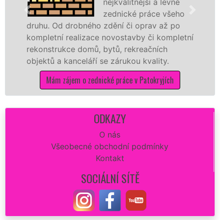
nejkvalitnější a levné
zednické práce všeho
druhu. Od drobného zdění či oprav až po
r
kompletní realizace novostavby či kompletní
d
rekonstrukce domů, bytů, rekreačních
s
objektů a kanceláří se zárukou kvality.
d
Mám zájem o zednické práce v Patokryjích
ODKAZY
O nás
Všeobecné obchodní podmínky
Kontakt
SOCIÁLNÍ SÍTĚ