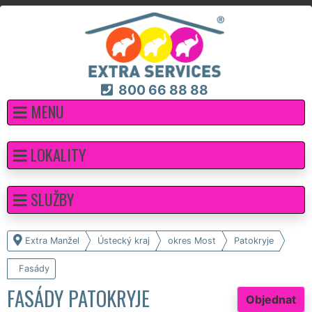
800 66 88 88
MENU
LOKALITY
SLUŽBY
Extra Manžel
Ústecký kraj
okres Most
Patokryje
Fasády
FASÁDY PATOKRYJE
Objednat