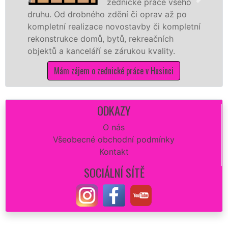
zednické práce všeho
hu. Od drobného zdění či oprav až po
novost
pletní realizace novostavby či kompletní
příčky
onstrukce domů, bytů, rekreačních
dalšíc
ektů a kanceláří se zárukou kvality.
na sta
Mám zájem o zednické práce v Husinci
ODKAZY
O nás
Všeobecné obchodní podmínky
Kontakt
SOCIÁLNÍ SÍTĚ