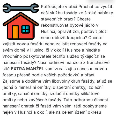
Potřebujete v obci Prachatice využít
naši službu fasády ze široké nabídky
stavebních prací? Chcete
rekonstruovat bytové jádro v
Husinci, opravit zdi, postavit plot
nebo obložit koupelnu? Chcete
zajistit novou fasádu nebo zajistit renovaci fasády na
svém domě v Husinci či v okolí Husince a hledáte
vhodného poskytovatele těchto služeb týkajících se
nanesení fasády? Naši hodinoví manželé z franchisové
sítě
EXTRA MANŽEL
vám zrealizují a nanesou novou
fasádu přesně podle vašich požadavků a přání.
Zajistíme a dodáme vám libovolný druh fasády, ať už se
jedná o minerální omítky, disperzní omítky, izolační
omítky, sanační omítky, izolační omítky silikátové
omítky nebo zavěšené fasády. Tuto odbornou činnost
nanesení omítek či fasád vám velmi rádi poskytneme
nejen v Husinci a okolí, ale na celém území okresu