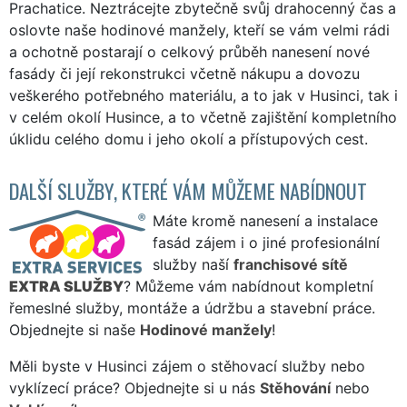
Prachatice. Neztrácejte zbytečně svůj drahocenný čas a
oslovte naše hodinové manžely, kteří se vám velmi rádi
a ochotně postarají o celkový průběh nanesení nové
fasády či její rekonstrukci včetně nákupu a dovozu
veškerého potřebného materiálu, a to jak v Husinci, tak i
v celém okolí Husince, a to včetně zajištění kompletního
úklidu celého domu i jeho okolí a přístupových cest.
DALŠÍ SLUŽBY, KTERÉ VÁM MŮŽEME NABÍDNOUT
Máte kromě nanesení a instalace
fasád zájem i o jiné profesionální
služby naší
franchisové sítě
EXTRA SLUŽBY
? Můžeme vám nabídnout kompletní
řemeslné služby, montáže a údržbu a stavební práce.
Objednejte si naše
Hodinové manžely
!
Měli byste v Husinci zájem o stěhovací služby nebo
vyklízecí práce? Objednejte si u nás
Stěhování
nebo