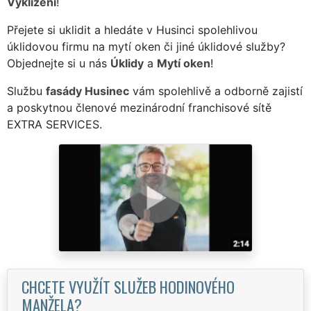
Vyklízení
!
Přejete si uklidit a hledáte v Husinci spolehlivou
úklidovou firmu na mytí oken či jiné úklidové služby?
Objednejte si u nás
Úklidy
a
Mytí oken
!
Službu
fasády Husinec
vám spolehlivě a odborně zajistí
a poskytnou členové mezinárodní franchisové sítě
EXTRA SERVICES.
CHCETE VYUŽÍT SLUŽEB HODINOVÉHO
MANŽELA?