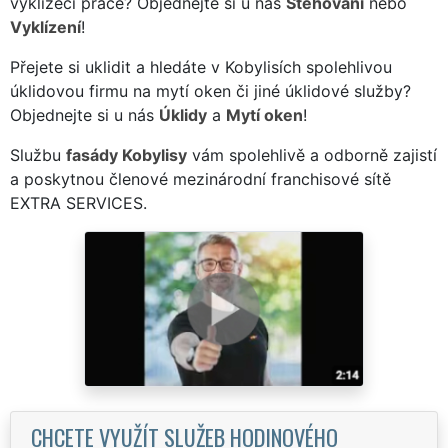
vyklízecí práce? Objednejte si u nás
Stěhování
nebo
Vyklízení
!
Přejete si uklidit a hledáte v Kobylisích spolehlivou
úklidovou firmu na mytí oken či jiné úklidové služby?
Objednejte si u nás
Úklidy
a
Mytí oken
!
Službu
fasády Kobylisy
vám spolehlivě a odborně zajistí
a poskytnou členové mezinárodní franchisové sítě
EXTRA SERVICES.
CHCETE VYUŽÍT SLUŽEB HODINOVÉHO