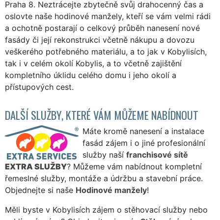
Praha 8. Neztrácejte zbytečně svůj drahocenný čas a
oslovte naše hodinové manžely, kteří se vám velmi rádi
a ochotně postarají o celkový průběh nanesení nové
fasády či její rekonstrukci včetně nákupu a dovozu
veškerého potřebného materiálu, a to jak v Kobylisích,
tak i v celém okolí Kobylis, a to včetně zajištění
kompletního úklidu celého domu i jeho okolí a
přístupových cest.
DALŠÍ SLUŽBY, KTERÉ VÁM MŮŽEME NABÍDNOUT
Máte kromě nanesení a instalace
fasád zájem i o jiné profesionální
služby naší
franchisové sítě
EXTRA SLUŽBY
? Můžeme vám nabídnout kompletní
řemeslné služby, montáže a údržbu a stavební práce.
Objednejte si naše
Hodinové manžely
!
Měli byste v Kobylisích zájem o stěhovací služby nebo