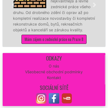
nejkvalitnější a levné
zednické práce všeho
ruhu. Od drobného zdění či oprav až po
reko
ompletní realizace novostavby či kompletní
doko
ekonstrukce domů, bytů, rekreačních
sádr
bjektů a kanceláří se zárukou kvality.
dovo
Mám zájem o zednické práce na Praze 8
ODKAZY
O nás
Všeobecné obchodní podmínky
Kontakt
SOCIÁLNÍ SÍTĚ