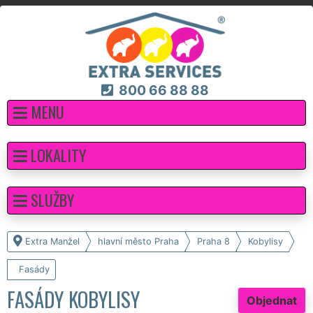
800 66 88 88
MENU
LOKALITY
SLUŽBY
Extra Manžel
hlavní město Praha
Praha 8
Kobylisy
Fasády
FASÁDY KOBYLISY
Objednat