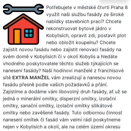
Potřebujete v městské čtvrti Praha 8
využít naši službu fasády ze široké
nabídky stavebních prací? Chcete
rekonstruovat bytové jádro v
Kobylisích, opravit zdi, postavit plot
nebo obložit koupelnu? Chcete
zajistit novou fasádu nebo zajistit renovaci fasády na
svém domě v Kobylisích či v okolí Kobylis a hledáte
vhodného poskytovatele těchto služeb týkajících se
nanesení fasády? Naši hodinoví manželé z franchisové
sítě
EXTRA MANŽEL
vám zrealizují a nanesou novou
fasádu přesně podle vašich požadavků a přání.
Zajistíme a dodáme vám libovolný druh fasády, ať už se
jedná o minerální omítky, disperzní omítky, izolační
omítky, sanační omítky, izolační omítky silikátové
omítky nebo zavěšené fasády. Tuto odbornou činnost
nanesení omítek či fasád vám velmi rádi poskytneme
nejen v Kobylisích a okolí, ale na celém území okresu