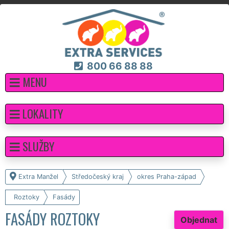
800 66 88 88
MENU
LOKALITY
SLUŽBY
Extra Manžel
Středočeský kraj
okres Praha-západ
Roztoky
Fasády
FASÁDY ROZTOKY
Objednat