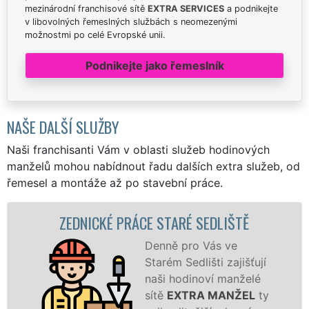
mezinárodní franchisové sítě
EXTRA SERVICES
a podnikejte
v libovolných řemeslných službách s neomezenými
možnostmi po celé Evropské unii.
Podnikejte jako řemeslník
NAŠE DALŠÍ SLUŽBY
Naši franchisanti Vám v oblasti služeb hodinových
manželů mohou nabídnout řadu dalších extra služeb, od
řemesel a montáže až po stavební práce.
EDNICKÉ PRÁCE STARÉ SEDLIŠTĚ
ZD
Denně pro Vás ve
Starém Sedlišti zajišťují
naši hodinoví manželé
sítě
EXTRA MANŽEL
ty