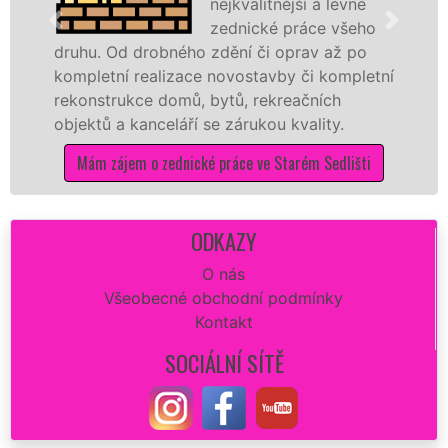
nejkvalitnější a levné
zednické práce všeho
. Od drobného zdění či oprav až po
rekonstr
etní realizace novostavby či kompletní
dokonale
strukce domů, bytů, rekreačních
sádrokar
ů a kanceláří se zárukou kvality.
dovozu m
 zájem o zednické práce ve Starém Sedlišti
Mám z
ODKAZY
O nás
Všeobecné obchodní podmínky
Kontakt
SOCIÁLNÍ SÍTĚ