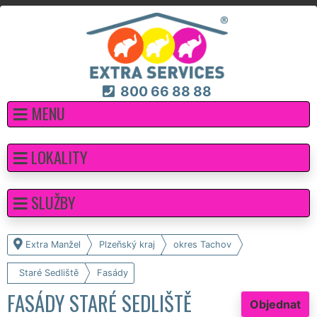
800 66 88 88
MENU
LOKALITY
SLUŽBY
Extra Manžel
Plzeňský kraj
okres Tachov
Staré Sedliště
Fasády
FASÁDY STARÉ SEDLIŠTĚ
Objednat