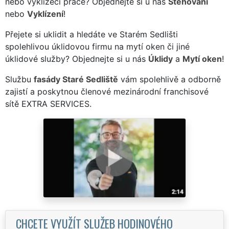
nebo vyklízecí práce? Objednejte si u nás
Stěhování
nebo
Vyklízení
!
Přejete si uklidit a hledáte ve Starém Sedlišti
spolehlivou úklidovou firmu na mytí oken či jiné
úklidové služby? Objednejte si u nás
Úklidy
a
Mytí oken
!
Službu
fasády Staré Sedliště
vám spolehlivě a odborně
zajistí a poskytnou členové mezinárodní franchisové
sítě EXTRA SERVICES.
CHCETE VYUŽÍT SLUŽEB HODINOVÉHO