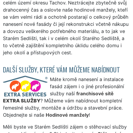
celém území okresu Tachov. Neztrácejte zbytečně svůj
drahocenný čas a oslovte naše hodinové manžely, kteří
se vám velmi rádi a ochotně postarají o celkový průběh
nanesení nové fasády či její rekonstrukci včetně nákupu
a dovozu veškerého potřebného materiálu, a to jak ve
Starém Sedlišti, tak i v celém okolí Starého Sedliště, a
to včetně zajištění kompletního úklidu celého domu i
jeho okolí a přístupových cest.
DALŠÍ SLUŽBY, KTERÉ VÁM MŮŽEME NABÍDNOUT
Máte kromě nanesení a instalace
fasád zájem i o jiné profesionální
služby naší
franchisové sítě
EXTRA SLUŽBY
? Můžeme vám nabídnout kompletní
řemeslné služby, montáže a údržbu a stavební práce.
Objednejte si naše
Hodinové manžely
!
Měli byste ve Starém Sedlišti zájem o stěhovací služby