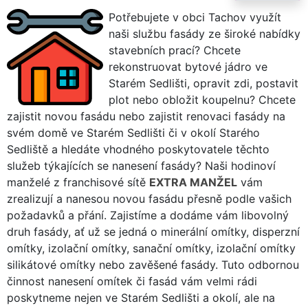
Potřebujete v obci Tachov využít
naši službu fasády ze široké nabídky
stavebních prací? Chcete
rekonstruovat bytové jádro ve
Starém Sedlišti, opravit zdi, postavit
plot nebo obložit koupelnu? Chcete
zajistit novou fasádu nebo zajistit renovaci fasády na
svém domě ve Starém Sedlišti či v okolí Starého
Sedliště a hledáte vhodného poskytovatele těchto
služeb týkajících se nanesení fasády? Naši hodinoví
manželé z franchisové sítě
EXTRA MANŽEL
vám
zrealizují a nanesou novou fasádu přesně podle vašich
požadavků a přání. Zajistíme a dodáme vám libovolný
druh fasády, ať už se jedná o minerální omítky, disperzní
omítky, izolační omítky, sanační omítky, izolační omítky
silikátové omítky nebo zavěšené fasády. Tuto odbornou
činnost nanesení omítek či fasád vám velmi rádi
poskytneme nejen ve Starém Sedlišti a okolí, ale na