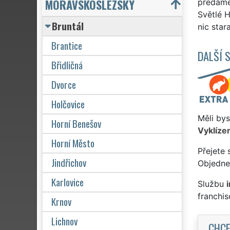
MORAVSKOSLEZSKÝ
předáme 
Světlé H
Bruntál
nic stara
Brantice
DALŠÍ 
Břidličná
Dvorce
Holčovice
Měli bys
Horní Benešov
Vyklízen
Horní Město
Přejete 
Jindřichov
Objednej
Karlovice
Službu
franchi
Krnov
Lichnov
CHCE