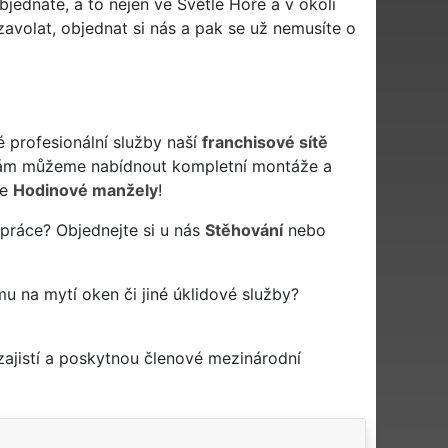
jednáte, a to nejen ve Světlé Hoře a v okolí
avolat, objednat si nás a pak se už nemusíte o
é profesionální služby naší
franchisové sítě
vám můžeme nabídnout kompletní montáže a
še
Hodinové manžely
!
 práce? Objednejte si u nás
Stěhování
nebo
rmu na mytí oken či jiné úklidové služby?
ajistí a poskytnou členové mezinárodní