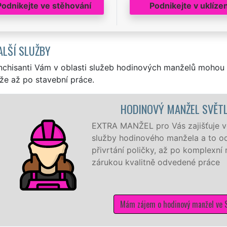
Podnikejte ve stěhování
Podnikejte v uklízen
ALŠÍ SLUŽBY
nchisanti Vám v oblasti služeb hodinových manželů mohou 
že až po stavební práce.
HODINOVÝ MANŽEL SVĚTLÁ HORA
TRA MANŽEL pro Vás zajišťuje ve Světlé Hoře ty nejkvalitně
užby hodinového manžela a to od těch nejmenších drobností
ivrtání poličky, až po komplexní rekonstrukci domu a bytu 
rukou kvalitně odvedené práce
Mám zájem o hodinový manžel ve Světlé Hoře