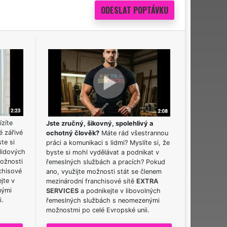
ízíte
Jste zručný, šikovný, spolehlivý a
é zářivé
ochotný člověk?
Máte rád všestrannou
ste si
práci a komunikaci s lidmi? Myslíte si, že
lidových
byste si mohl vydělávat a podnikat v
možnosti
řemeslných službách a pracích? Pokud
chisové
ano, využijte možnosti stát se členem
jte v
mezinárodní franchisové sítě
EXTRA
nými
SERVICES
a podnikejte v libovolných
i.
řemeslných službách s neomezenými
možnostmi po celé Evropské unii.