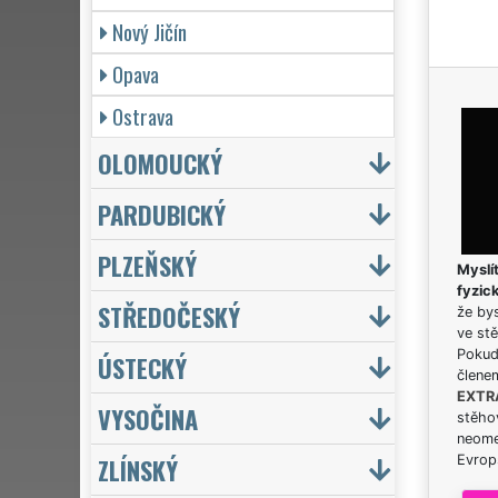
Nový Jičín
Opava
Ostrava
OLOMOUCKÝ
PARDUBICKÝ
PLZEŇSKÝ
Myslít
fyzic
STŘEDOČESKÝ
že bys
ve stě
Pokud 
ÚSTECKÝ
člene
EXTR
VYSOČINA
stěhov
neome
ZLÍNSKÝ
Evrops