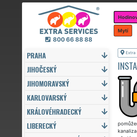
Hodino
Mytí
800 66 88 88
PRAHA
Extra
INST
JIHOČESKÝ
JIHOMORAVSKÝ
KARLOVARSKÝ
KRÁLOVÉHRADECKÝ
LIBERECKÝ
pomůžem
kanaliz