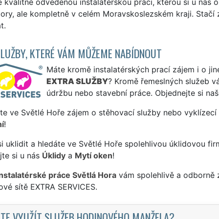
kvalitně odvedenou instalatérskou práci, kterou si u nás ob
ory, ale kompletně v celém Moravskoslezském kraji. Stačí z
t.
SLUŽBY, KTERÉ VÁM MŮŽEME NABÍDNOUT
Máte kromě instalatérských prací zájem i o jin
EXTRA SLUŽBY
? Kromě řemeslných služeb 
údržbu nebo stavební práce. Objednejte si na
te ve Světlé Hoře zájem o stěhovací služby nebo vyklízecí
í
!
si uklidit a hledáte ve Světlé Hoře spolehlivou úklidovou fi
te si u nás
Úklidy
a
Mytí oken
!
instalatérské práce Světlá Hora
vám spolehlivě a odborně z
sové sítě EXTRA SERVICES.
TE VYUŽÍT SLUŽEB HODINOVÉHO MANŽELA?