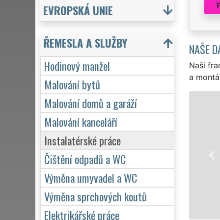
EVROPSKÁ UNIE
ŘEMESLA A SLUŽBY
NAŠE D
Hodinový manžel
Naši fra
a montá
Malování bytů
Malování domů a garáží
Malování kanceláří
EX
sl
Instalatérské práce
př
Čištění odpadů a WC
zá
Výměna umyvadel a WC
Výměna sprchových koutů
Elektrikářské práce