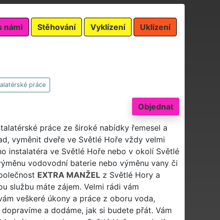
s námi
Stěhování
Vyklízení
Uklízení
talatérské práce
Objednat
stalatérské práce ze široké nabídky řemesel a
ad, vyměnit dveře ve Světlé Hoře vždy velmi
ho instalatéra ve Světlé Hoře nebo v okolí Světlé
 výměnu vodovodní baterie nebo výměnu vany či
společnost
EXTRA MANŽEL
z Světlé Hory a
ou službu máte zájem. Velmi rádi vám
vám veškeré úkony a práce z oboru voda,
 dopravíme a dodáme, jak si budete přát. Vám