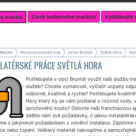
Ceník hodinového manžela
Vydělávejte 
vý manžel
 Manžel
Moravskoslezský kraj
okres Bruntál
Světlá Hora
Ins
ALATÉRSKÉ PRÁCE SVĚTLÁ HORA
Potřebujete v obci Bruntál využít naši službu in
služeb? Chcete vymalovat, vyčistit ucpaný odp
odborně, kvalitně a rychle? Potřebujete kvalitní
Hory který by se vám postaral o rozvod vody,
sprchového koutu? Oslovte naši franchisovou 
sdělte nám své požadavky, o jakou instalatérsk
e s jakýmkoli požadavkem z odvětví instalace. Zajistíme 
ace nebo topení. Veškerý materiál nakoupíme a samozřejmě