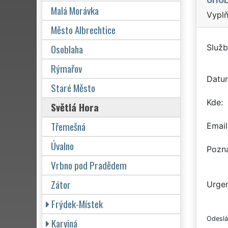
Malá Morávka
Vyplň
Město Albrechtice
Osoblaha
Služb
Rýmařov
Datu
Staré Město
Kde
Světlá Hora
Třemešná
Email
Úvalno
Pozn
Vrbno pod Pradědem
Zátor
Urgen
Frýdek-Místek
Odeslá
Karviná