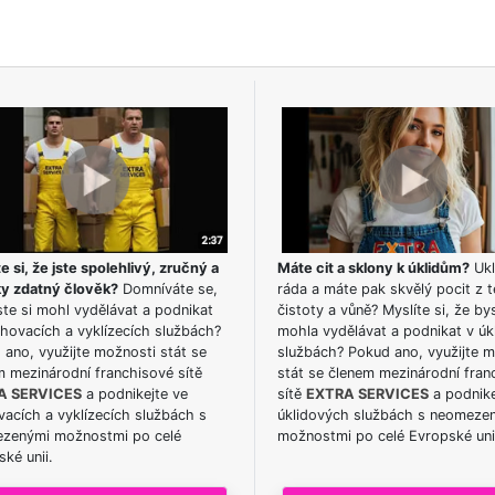
e si, že jste spolehlivý, zručný a
Máte cit a sklony k úklidům?
Ukl
ky zdatný člověk?
Domníváte se,
ráda a máte pak skvělý pocit z t
te si mohl vydělávat a podnikat
čistoty a vůně? Myslíte si, že by
hovacích a vyklízecích službách?
mohla vydělávat a podnikat v úk
ano, využijte možnosti stát se
službách? Pokud ano, využijte 
m mezinárodní franchisové sítě
stát se členem mezinárodní fran
A SERVICES
a podnikejte ve
sítě
EXTRA SERVICES
a podnike
acích a vyklízecích službách s
úklidových službách s neomeze
zenými možnostmi po celé
možnostmi po celé Evropské uni
ké unii.