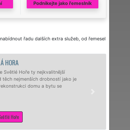
í
Podnikejte jako řemeslník
nabídnout řadu dalších extra služeb, od řemesel
jší
Nabíz
 jako je
nejžá
se
manže
schop
potře