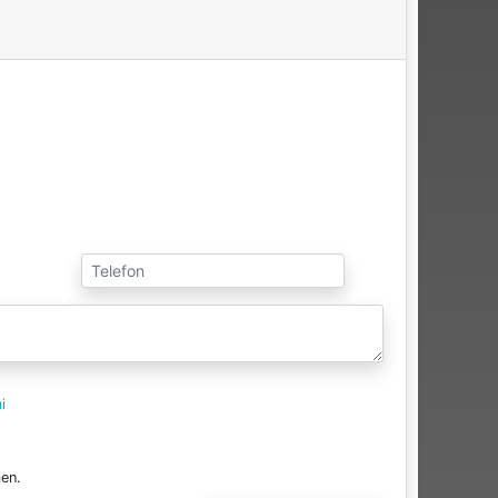
i
en.