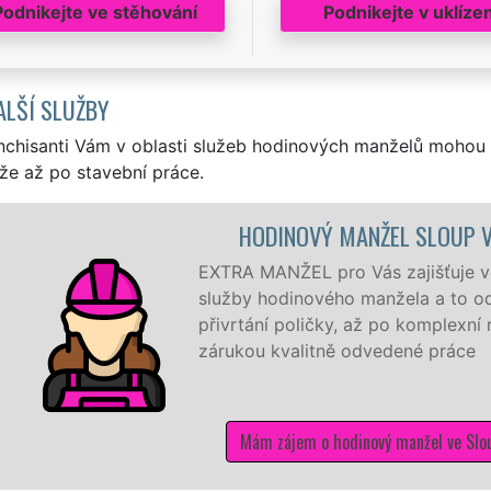
Podnikejte ve stěhování
Podnikejte v uklízen
ALŠÍ SLUŽBY
nchisanti Vám v oblasti služeb hodinových manželů mohou 
že až po stavební práce.
HODINOVÝ MANŽEL SLOUP V
EXTRA MANŽEL pro Vás zajišťuje ve 
služby hodinového manžela a to od 
přivrtání poličky, až po komplexní 
zárukou kvalitně odvedené práce
Mám zájem o hodinový manžel ve Slou