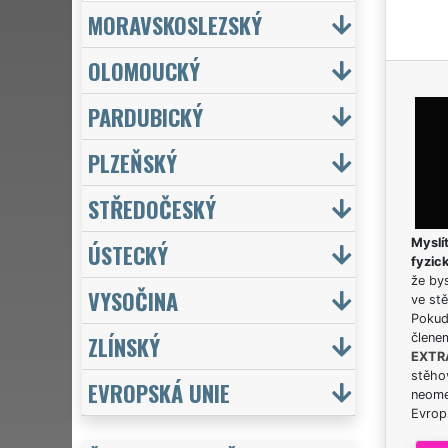
MORAVSKOSLEZSKÝ
OLOMOUCKÝ
PARDUBICKÝ
PLZEŇSKÝ
STŘEDOČESKÝ
Myslít
ÚSTECKÝ
fyzic
že bys
VYSOČINA
ve stě
Pokud 
ZLÍNSKÝ
člene
EXTR
stěhov
EVROPSKÁ UNIE
neome
Evrops