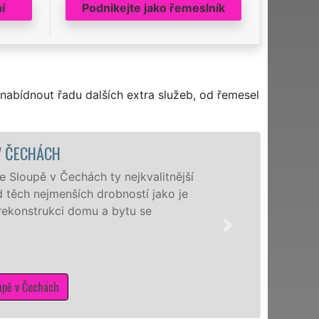
í
Podnikejte jako řemeslník
nabídnout řadu dalších extra služeb, od řemesel
 ČECHÁCH
Sloupě v Čechách ty nejkvalitnější
těch nejmenších drobností jako je
rekonstrukci domu a bytu se
pě v Čechách