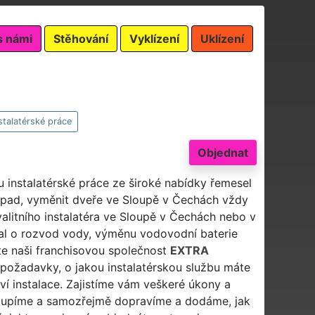
s námi
Stěhování
Vyklízení
Uklízení
stalatérské práce
Objednat
u instalatérské práce ze široké nabídky řemesel
dpad, vyměnit dveře ve Sloupě v Čechách vždy
valitního instalatéra ve Sloupě v Čechách nebo v
al o rozvod vody, výměnu vodovodní baterie
e naši franchisovou společnost
EXTRA
požadavky, o jakou instalatérskou službu máte
 instalace. Zajistíme vám veškeré úkony a
koupíme a samozřejmě dopravíme a dodáme, jak