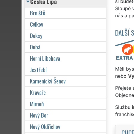
Česká Lípa
si budet
Sloupě v
Brniště
nás a pa
Cvikov
DALŠÍ 
Doksy
Dubá
Horní Libchava
Jestřebí
Měli bys
nebo
Vy
Kamenický Šenov
Přejete 
Kravaře
Objednej
Mimoň
Službu
Nový Bor
franchi
Nový Oldřichov
CHCE