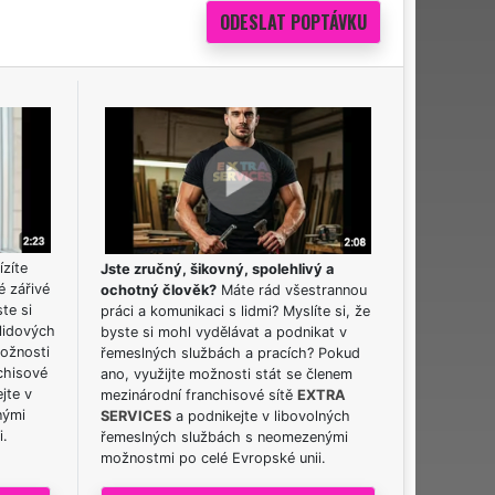
ízíte
Jste zručný, šikovný, spolehlivý a
é zářivé
ochotný člověk?
Máte rád všestrannou
ste si
práci a komunikaci s lidmi? Myslíte si, že
lidových
byste si mohl vydělávat a podnikat v
možnosti
řemeslných službách a pracích? Pokud
chisové
ano, využijte možnosti stát se členem
jte v
mezinárodní franchisové sítě
EXTRA
nými
SERVICES
a podnikejte v libovolných
i.
řemeslných službách s neomezenými
možnostmi po celé Evropské unii.