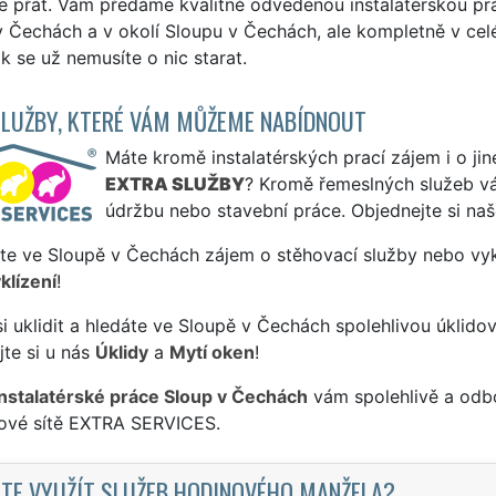
e přát. Vám předáme kvalitně odvedenou instalatérskou prác
 Čechách a v okolí Sloupu v Čechách, ale kompletně v celém
k se už nemusíte o nic starat.
SLUŽBY, KTERÉ VÁM MŮŽEME NABÍDNOUT
Máte kromě instalatérských prací zájem i o jin
EXTRA SLUŽBY
? Kromě řemeslných služeb 
údržbu nebo stavební práce. Objednejte si na
te ve Sloupě v Čechách zájem o stěhovací služby nebo vyk
klízení
!
si uklidit a hledáte ve Sloupě v Čechách spolehlivou úklido
te si u nás
Úklidy
a
Mytí oken
!
instalatérské práce Sloup v Čechách
vám spolehlivě a odbo
sové sítě EXTRA SERVICES.
TE VYUŽÍT SLUŽEB HODINOVÉHO MANŽELA?