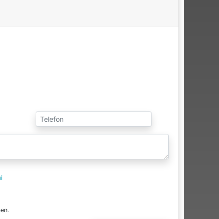
i
en.