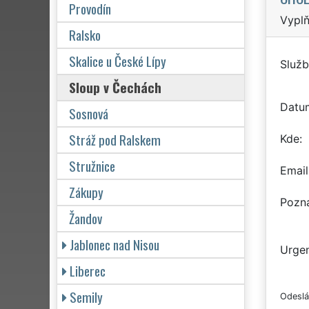
Provodín
Vyplň
Ralsko
Skalice u České Lípy
Služb
Sloup v Čechách
Datu
Sosnová
Stráž pod Ralskem
Kde
Stružnice
Email
Zákupy
Pozn
Žandov
Jablonec nad Nisou
Urgen
Liberec
Semily
Odeslá