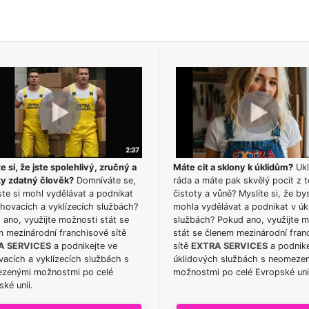
e si, že jste spolehlivý, zručný a
Máte cit a sklony k úklidům?
Ukl
ky zdatný člověk?
Domníváte se,
ráda a máte pak skvělý pocit z t
te si mohl vydělávat a podnikat
čistoty a vůně? Myslíte si, že by
hovacích a vyklízecích službách?
mohla vydělávat a podnikat v úk
ano, využijte možnosti stát se
službách? Pokud ano, využijte 
m mezinárodní franchisové sítě
stát se členem mezinárodní fran
A SERVICES
a podnikejte ve
sítě
EXTRA SERVICES
a podnike
acích a vyklízecích službách s
úklidových službách s neomeze
zenými možnostmi po celé
možnostmi po celé Evropské uni
ké unii.