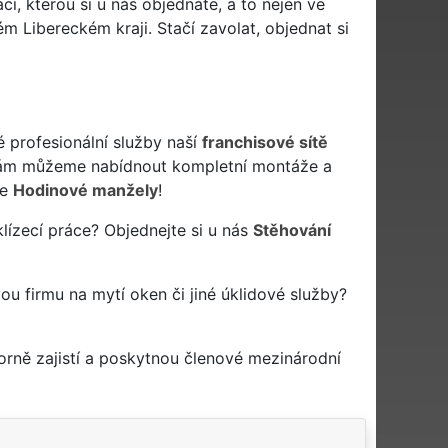
i, kterou si u nás objednáte, a to nejen ve
 Libereckém kraji. Stačí zavolat, objednat si
é profesionální služby naší
franchisové sítě
vám můžeme nabídnout kompletní montáže a
še
Hodinové manžely
!
lízecí práce? Objednejte si u nás
Stěhování
vou firmu na mytí oken či jiné úklidové služby?
rně zajistí a poskytnou členové mezinárodní