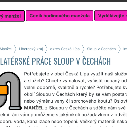
Ceník hodinového manžela
Vydělávejte 
vý manžel
 Manžel
Liberecký kraj
okres Česká Lípa
Sloup v Čechách
In
ALATÉRSKÉ PRÁCE SLOUP V ČECHÁCH
Potřebujete v obci Česká Lípa využít naši služb
a služeb? Chcete vymalovat, vyčistit ucpaný o
velmi odborně, kvalitně a rychle? Potřebujete k
okolí Sloupu v Čechách který by se vám postar
nebo výměnu vany či sprchového koutu? Oslovt
MANŽEL
z Sloupu v Čechách a sdělte nám své 
Velmi rádi vám pomůžeme s jakýmkoli požadavkem z odvětví
 oboru voda, kanalizace nebo topení. Veškerý materiál na