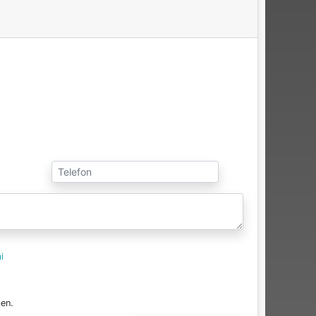
i
en.