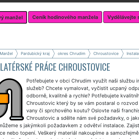
Ceník hodinového manžela
Vydělávejte 
vý manžel
 Manžel
Pardubický kraj
okres Chrudim
Chroustovice
Instal
ALATÉRSKÉ PRÁCE CHROUSTOVICE
Potřebujete v obci Chrudim využít naši službu i
služeb? Chcete vymalovat, vyčistit ucpaný odp
odborně, kvalitně a rychle? Potřebujete kvalitní
Chroustovic který by se vám postaral o rozvo
vany či sprchového koutu? Oslovte naši franch
Chroustovic a sdělte nám své požadavky, o jako
ůžeme s jakýmkoli požadavkem z odvětví instalace. Zajis
ace nebo topení. Veškerý materiál nakoupíme a samozřejmě