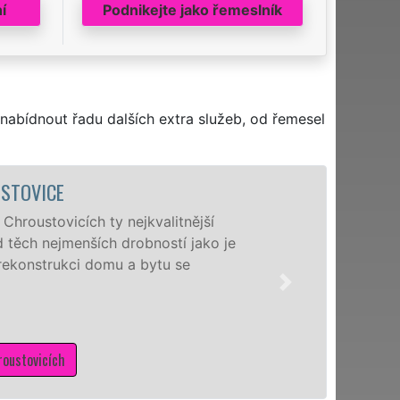
í
Podnikejte jako řemeslník
nabídnout řadu dalších extra služeb, od řemesel
STOVICE
hroustovicích ty nejkvalitnější
 těch nejmenších drobností jako je
 rekonstrukci domu a bytu se
oustovicích