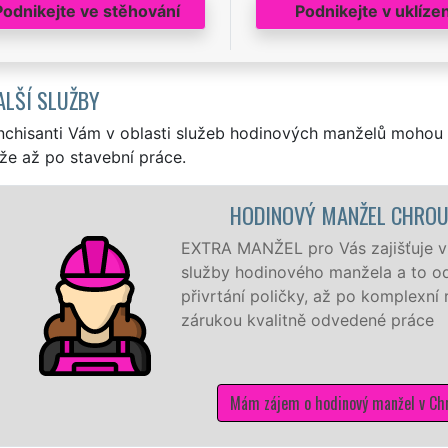
Podnikejte ve stěhování
Podnikejte v uklízen
ALŠÍ SLUŽBY
nchisanti Vám v oblasti služeb hodinových manželů mohou 
že až po stavební práce.
HODINOVÝ MANŽEL CHROU
EXTRA MANŽEL pro Vás zajišťuje v C
služby hodinového manžela a to od
přivrtání poličky, až po komplexní
zárukou kvalitně odvedené práce
Mám zájem o hodinový manžel v Chr