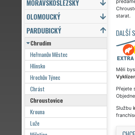
MORAVSKOSLEZSKÝ
předáme 
Chrousto
OLOMOUCKÝ
starat.
PARDUBICKÝ
DALŠÍ 
Chrudim
Heřmanův Městec
Hlinsko
Měli bys
Hrochův Týnec
Vyklízen
Chrást
Přejete 
Objednej
Chroustovice
Službu
Krouna
franchi
Luže
CHCE
Miřetice