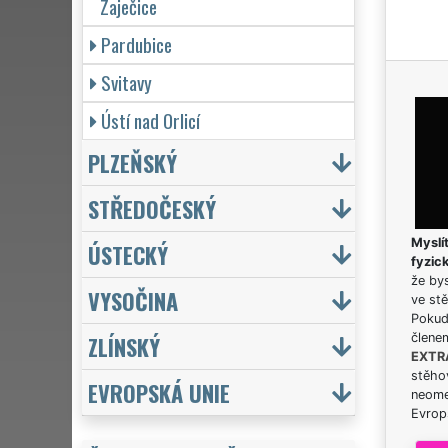
Zaječice
Pardubice
Svitavy
Ústí nad Orlicí
PLZEŇSKÝ
STŘEDOČESKÝ
Myslít
ÚSTECKÝ
fyzic
že bys
VYSOČINA
ve stě
Pokud 
ZLÍNSKÝ
člene
EXTR
stěhov
EVROPSKÁ UNIE
neome
Evrops