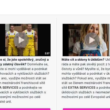
e si, že jste spolehlivý, zručný a
Máte cit a sklony k úklidům?
Ukl
ky zdatný člověk?
Domníváte se,
ráda a máte pak skvělý pocit z t
te si mohl vydělávat a podnikat
čistoty a vůně? Myslíte si, že by
hovacích a vyklízecích službách?
mohla vydělávat a podnikat v úk
ano, využijte možnosti stát se
službách? Pokud ano, využijte 
m mezinárodní franchisové sítě
stát se členem mezinárodní fran
A SERVICES
a podnikejte ve
sítě
EXTRA SERVICES
a podnike
acích a vyklízecích službách s
úklidových službách s neomeze
zenými možnostmi po celé
možnostmi po celé Evropské uni
ké unii.