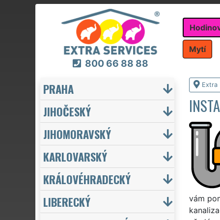
Hodino
Mytí
800 66 88 88
PRAHA
Extra
INST
JIHOČESKÝ
JIHOMORAVSKÝ
KARLOVARSKÝ
KRÁLOVÉHRADECKÝ
LIBERECKÝ
vám pom
kanaliz