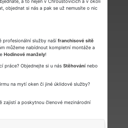
bjednáte, a to nejen v Chroustovicích a v okolí
t, objednat si nás a pak se už nemusíte o nic
é profesionální služby naší
franchisové sítě
vám můžeme nabídnout kompletní montáže a
še
Hodinové manžely
!
cí práce? Objednejte si u nás
Stěhování
nebo
firmu na mytí oken či jiné úklidové služby?
 zajistí a poskytnou členové mezinárodní