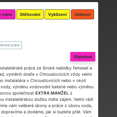
s námi
Stěhování
Vyklízení
Uklízení
atérské práce
Objednat
nstalatérské práce ze široké nabídky řemesel a
ad, vyměnit dveře v Chroustovicích vždy velmi
ho instalatéra v Chroustovicích nebo v okolí
d vody, výměnu vodovodní baterie nebo výměnu
isovou společnost
EXTRA MANŽEL
z
u instalatérskou službu máte zájem. Velmi rádi
tíme vám veškeré úkony a práce z oboru voda,
 dopravíme a dodáme, jak si budete přát. Vám