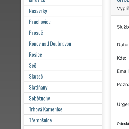
Vyplň
Nasavrky
Prachovice
Služb
Proseč
Ronov nad Doubravou
Datu
Rosice
Kde
Seč
Email
Skuteč
Pozn
Slatiňany
Sobětuchy
Urgen
Trhová Kamenice
Třemošnice
Odeslá