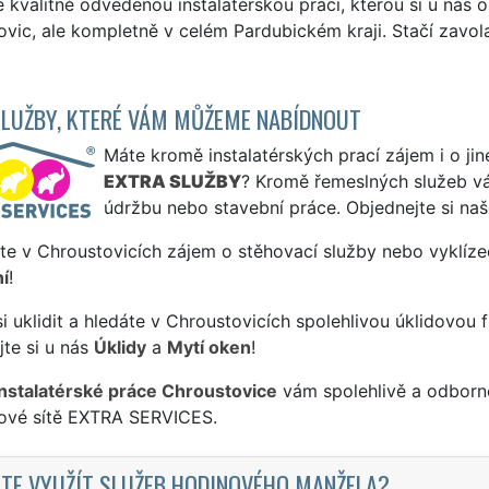
kvalitně odvedenou instalatérskou práci, kterou si u nás o
vic, ale kompletně v celém Pardubickém kraji. Stačí zavola
SLUŽBY, KTERÉ VÁM MŮŽEME NABÍDNOUT
Máte kromě instalatérských prací zájem i o jin
EXTRA SLUŽBY
? Kromě řemeslných služeb 
údržbu nebo stavební práce. Objednejte si na
te v Chroustovicích zájem o stěhovací služby nebo vyklíze
í
!
si uklidit a hledáte v Chroustovicích spolehlivou úklidovou 
te si u nás
Úklidy
a
Mytí oken
!
instalatérské práce Chroustovice
vám spolehlivě a odborně
sové sítě EXTRA SERVICES.
TE VYUŽÍT SLUŽEB HODINOVÉHO MANŽELA?