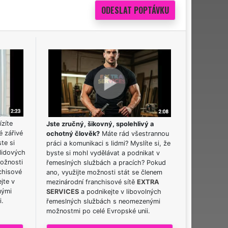
ízíte
Jste zručný, šikovný, spolehlivý a
é zářivé
ochotný člověk?
Máte rád všestrannou
ste si
práci a komunikaci s lidmi? Myslíte si, že
lidových
byste si mohl vydělávat a podnikat v
možnosti
řemeslných službách a pracích? Pokud
chisové
ano, využijte možnosti stát se členem
jte v
mezinárodní franchisové sítě
EXTRA
nými
SERVICES
a podnikejte v libovolných
i.
řemeslných službách s neomezenými
možnostmi po celé Evropské unii.