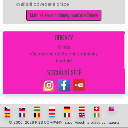
odvedené práce
kvalitní vymal
potřebné prá
zájem o hodinový manžel v Žulové
Mám zá
ODKAZY
O nás
Všeobecné obchodní podmínky
Kontakt
SOCIÁLNÍ SÍTĚ