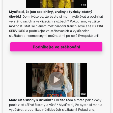
Myslíte si, že jste spolehlivý, zručný a fyzicky zdatný
člověk?
Domníváte se, že byste si mohl vydělávat a podnikat
ve stěhovacích a vyklízecích službách? Pokud ano, využijte
možnosti stát se členem mezinárodní franchisové sítě
EXTRA
SERVICES
a podnikejte ve stěhovacích a vyklízecích
službách s neomezenými možnostmi po celé Evropské unii.
Podnikejte ve stěhování
Máte cit a sklony k úklidům?
Uklízíte ráda a máte pak skvělý
pocit z té zářivé čistoty a vůně? Myslíte si, že byste si mohla
vydělávat a podnikat v úklidových službách? Pokud ano,