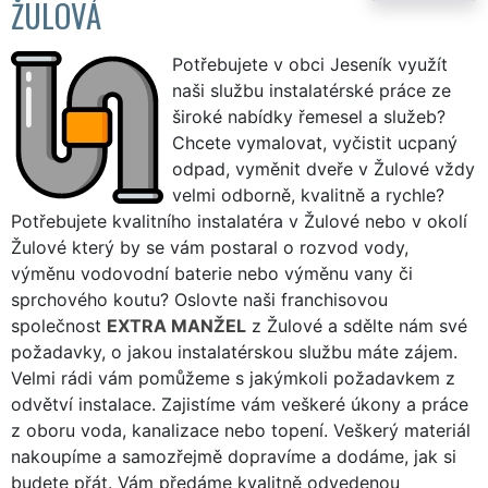
ŽULOVÁ
Potřebujete v obci Jeseník využít
naši službu instalatérské práce ze
široké nabídky řemesel a služeb?
Chcete vymalovat, vyčistit ucpaný
odpad, vyměnit dveře v Žulové vždy
velmi odborně, kvalitně a rychle?
Potřebujete kvalitního instalatéra v Žulové nebo v okolí
Žulové který by se vám postaral o rozvod vody,
výměnu vodovodní baterie nebo výměnu vany či
sprchového koutu? Oslovte naši franchisovou
společnost
EXTRA MANŽEL
z Žulové a sdělte nám své
požadavky, o jakou instalatérskou službu máte zájem.
Velmi rádi vám pomůžeme s jakýmkoli požadavkem z
odvětví instalace. Zajistíme vám veškeré úkony a práce
z oboru voda, kanalizace nebo topení. Veškerý materiál
nakoupíme a samozřejmě dopravíme a dodáme, jak si
budete přát. Vám předáme kvalitně odvedenou