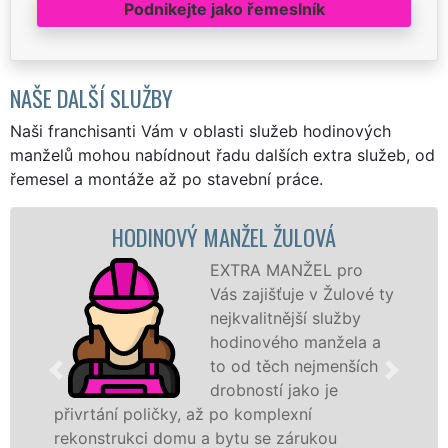
Podnikejte jako řemeslník
NAŠE DALŠÍ SLUŽBY
Naši franchisanti Vám v oblasti služeb hodinových
manželů mohou nabídnout řadu dalších extra služeb, od
řemesel a montáže až po stavební práce.
DINOVÝ MANŽEL ŽULOVÁ
MAL
EXTRA MANŽEL pro
Vás zajišťuje v Žulové ty
nejkvalitnější služby
hodinového manžela a
to od těch nejmenších
drobností jako je
poličky, až po komplexní
záštitou fran
kci domu a bytu se zárukou
proto jsme sc