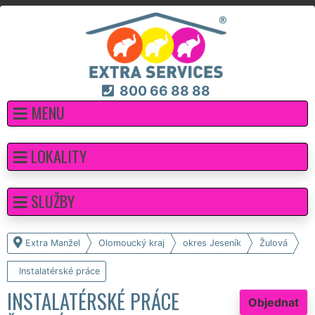
800 66 88 88
MENU
LOKALITY
SLUŽBY
Extra Manžel
Olomoucký kraj
okres Jeseník
Žulová
Instalatérské práce
INSTALATÉRSKÉ PRÁCE
Objednat