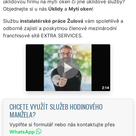
úklidovou firmu na mytí oken či jiné úklidové služby?
Objednejte si u nás
Úklidy
a
Mytí oken
!
Službu
instalatérské práce Žulová
vám spolehlivě a
odborně zajistí a poskytnou členové mezinárodní
franchisové sítě EXTRA SERVICES.
CHCETE VYUŽÍT SLUŽEB HODINOVÉHO
MANŽELA?
Vyplňte si formulář nebo nás kontaktujte přes
WhatsApp