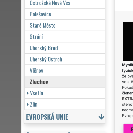
Ostrožská Nová Ves
Polešovice
Staré Město
Strání
Uherský Brod
Uherský Ostroh
Myslít
Vlčnov
fyzic
že bys
Zlechov
ve stě
Pokud 
Vsetín
člene
EXTR
Zlín
stěhov
neome
EVROPSKÁ UNIE
Evrops