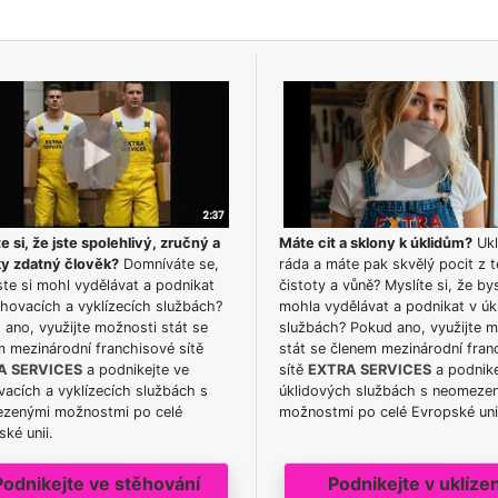
e si, že jste spolehlivý, zručný a
Máte cit a sklony k úklidům?
Ukl
ky zdatný člověk?
Domníváte se,
ráda a máte pak skvělý pocit z t
te si mohl vydělávat a podnikat
čistoty a vůně? Myslíte si, že by
hovacích a vyklízecích službách?
mohla vydělávat a podnikat v úk
ano, využijte možnosti stát se
službách? Pokud ano, využijte 
m mezinárodní franchisové sítě
stát se členem mezinárodní fran
A SERVICES
a podnikejte ve
sítě
EXTRA SERVICES
a podnike
acích a vyklízecích službách s
úklidových službách s neomeze
zenými možnostmi po celé
možnostmi po celé Evropské uni
ké unii.
Podnikejte ve stěhování
Podnikejte v uklízen