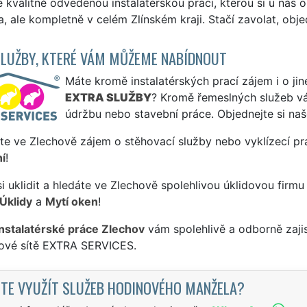
kvalitně odvedenou instalatérskou práci, kterou si u nás o
, ale kompletně v celém Zlínském kraji. Stačí zavolat, obje
SLUŽBY, KTERÉ VÁM MŮŽEME NABÍDNOUT
Máte kromě instalatérských prací zájem i o jin
EXTRA SLUŽBY
? Kromě řemeslných služeb 
údržbu nebo stavební práce. Objednejte si na
te ve Zlechově zájem o stěhovací služby nebo vyklízecí pr
í
!
si uklidit a hledáte ve Zlechově spolehlivou úklidovou firmu
Úklidy
a
Mytí oken
!
instalatérské práce Zlechov
vám spolehlivě a odborně zaji
sové sítě EXTRA SERVICES.
TE VYUŽÍT SLUŽEB HODINOVÉHO MANŽELA?