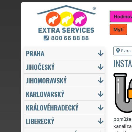
Hodino
Mytí
800 66 88 88
PRAHA
Extra
INST
JIHOČESKÝ
JIHOMORAVSKÝ
KARLOVARSKÝ
KRÁLOVÉHRADECKÝ
LIBERECKÝ
pomůžem
kanaliz