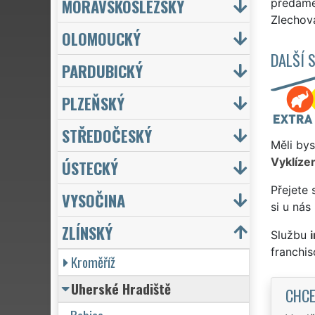
MORAVSKOSLEZSKÝ
předáme 
Zlechova
OLOMOUCKÝ
DALŠÍ 
PARDUBICKÝ
PLZEŇSKÝ
STŘEDOČESKÝ
Měli bys
Vyklízen
ÚSTECKÝ
Přejete 
VYSOČINA
si u nás
ZLÍNSKÝ
Službu
franchi
Kroměříž
Uherské Hradiště
CHCE