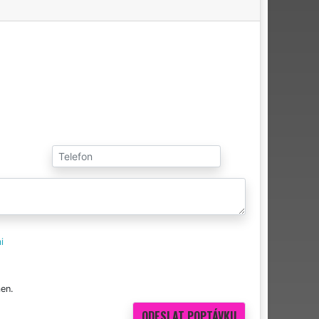
i
en.