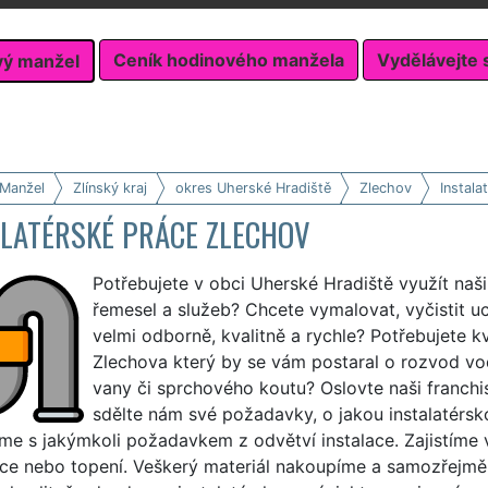
Ceník hodinového manžela
Vydělávejte 
vý manžel
 Manžel
Zlínský kraj
okres Uherské Hradiště
Zlechov
Instala
ALATÉRSKÉ PRÁCE ZLECHOV
Potřebujete v obci Uherské Hradiště využít naši
řemesel a služeb? Chcete vymalovat, vyčistit 
velmi odborně, kvalitně a rychle? Potřebujete kv
Zlechova který by se vám postaral o rozvod v
vany či sprchového koutu? Oslovte naši franch
sdělte nám své požadavky, o jakou instalatérsk
e s jakýmkoli požadavkem z odvětví instalace. Zajistíme 
ace nebo topení. Veškerý materiál nakoupíme a samozřejmě