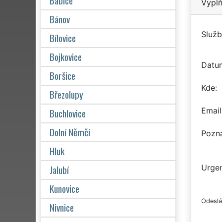
Babice
Vyplň
Bánov
Služb
Bílovice
Bojkovice
Datu
Boršice
Kde
Březolupy
Email
Buchlovice
Dolní Němčí
Pozn
Hluk
Jalubí
Urgen
Kunovice
Odeslá
Nivnice