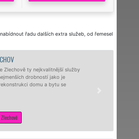
nabídnout řadu dalších extra služeb, od řemesel
OV
hově ty nejkvalitnější služby
nších drobností jako je
onstrukci domu a bytu se
hově