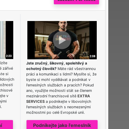
ízíte
Jste zručný, šikovný, spolehlivý a
é zářivé
ochotný člověk?
Máte rád všestrannou
ste si
práci a komunikaci s lidmi? Myslíte si, že
lidových
byste si mohl vydělávat a podnikat v
možnosti
řemeslných službách a pracích? Pokud
chisové
ano, využijte možnosti stát se členem
jte v
mezinárodní franchisové sítě
EXTRA
nými
SERVICES
a podnikejte v libovolných
i.
řemeslných službách s neomezenými
možnostmi po celé Evropské unii.
í
Podnikejte jako řemeslník