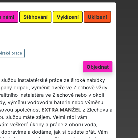
s námi
Stěhování
Vyklízení
Uklízení
térské práce
Objednat
 službu instalatérské práce ze široké nabídky
ucpaný odpad, vyměnit dveře ve Zlechově vždy
alitního instalatéra ve Zlechově nebo v okolí
ody, výměnu vodovodní baterie nebo výměnu
isovou společnost
EXTRA MANŽEL
z Zlechova a
ou službu máte zájem. Velmi rádi vám
vám veškeré úkony a práce z oboru voda,
 dopravíme a dodáme, jak si budete přát. Vám