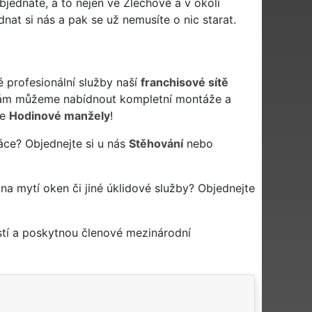
bjednáte, a to nejen ve Zlechově a v okolí
dnat si nás a pak se už nemusíte o nic starat.
é profesionální služby naší
franchisové sítě
vám můžeme nabídnout kompletní montáže a
še
Hodinové manžely
!
áce? Objednejte si u nás
Stěhování
nebo
 na mytí oken či jiné úklidové služby? Objednejte
stí a poskytnou členové mezinárodní