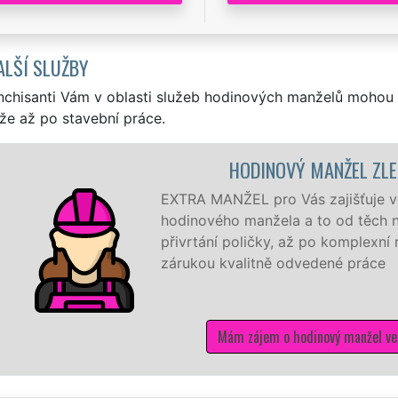
ALŠÍ SLUŽBY
nchisanti Vám v oblasti služeb hodinových manželů mohou 
že až po stavební práce.
HODINOVÝ MANŽEL ZLECH
EXTRA MANŽEL pro Vás zajišťuje ve Zlec
hodinového manžela a to od těch nejme
přivrtání poličky, až po komplexní rek
zárukou kvalitně odvedené práce
Mám zájem o hodinový manžel ve Zlec