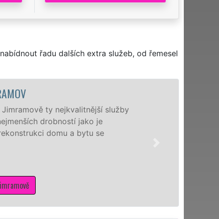
nabídnout řadu dalších extra služeb, od řemesel
RAMOV
imramově ty nejkvalitnější služby
jmenších drobností jako je
rekonstrukci domu a bytu se
Jimramově