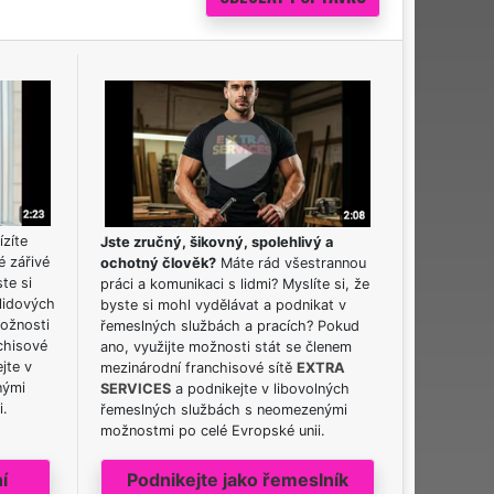
ízíte
Jste zručný, šikovný, spolehlivý a
é zářivé
ochotný člověk?
Máte rád všestrannou
ste si
práci a komunikaci s lidmi? Myslíte si, že
lidových
byste si mohl vydělávat a podnikat v
možnosti
řemeslných službách a pracích? Pokud
chisové
ano, využijte možnosti stát se členem
jte v
mezinárodní franchisové sítě
EXTRA
nými
SERVICES
a podnikejte v libovolných
i.
řemeslných službách s neomezenými
možnostmi po celé Evropské unii.
í
Podnikejte jako řemeslník