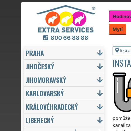
Hodino
Mytí
800 66 88 88
PRAHA
Extra
INST
JIHOČESKÝ
JIHOMORAVSKÝ
KARLOVARSKÝ
KRÁLOVÉHRADECKÝ
LIBERECKÝ
pomůžem
kanaliz