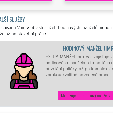
ALŠÍ SLUŽBY
nchisanti Vám v oblasti služeb hodinových manželů mohou 
že až po stavební práce.
HODINOVÝ MANŽEL JIM
EXTRA MANŽEL pro Vás zajišťuje v J
hodinového manžela a to od těch ne
přivrtání poličky, až po komplexní 
zárukou kvalitně odvedené práce
Mám zájem o hodinový manžel v 