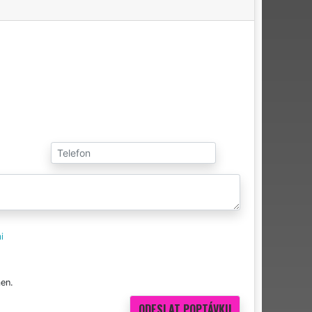
i
en.