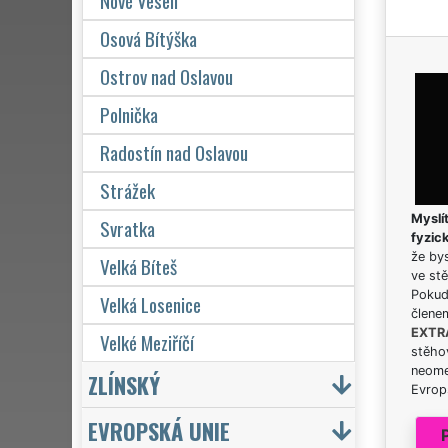
Nové Veselí
Osová Bítýška
Ostrov nad Oslavou
Polnička
Radostín nad Oslavou
Strážek
Myslít
Svratka
fyzic
že bys
Velká Bíteš
ve stě
Pokud 
Velká Losenice
člene
EXTR
Velké Meziříčí
stěhov
neome
ZLÍNSKÝ
Evrops
EVROPSKÁ UNIE