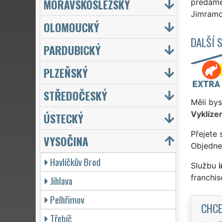
MORAVSKOSLEZSKÝ
předáme 
Jimramov
OLOMOUCKÝ
DALŠÍ 
PARDUBICKÝ
PLZEŇSKÝ
STŘEDOČESKÝ
Měli bys
Vyklízen
ÚSTECKÝ
Přejete 
VYSOČINA
Objednej
Havlíčkův Brod
Službu
franchi
Jihlava
Pelhřimov
CHCE
Třebíč