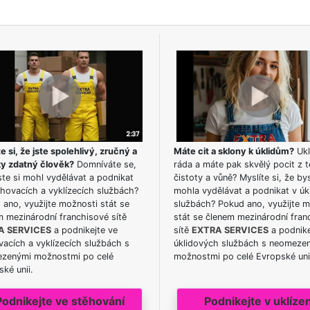
e si, že jste spolehlivý, zručný a
Máte cit a sklony k úklidům?
Ukl
ky zdatný člověk?
Domníváte se,
ráda a máte pak skvělý pocit z t
te si mohl vydělávat a podnikat
čistoty a vůně? Myslíte si, že by
hovacích a vyklízecích službách?
mohla vydělávat a podnikat v úk
ano, využijte možnosti stát se
službách? Pokud ano, využijte 
m mezinárodní franchisové sítě
stát se členem mezinárodní fran
A SERVICES
a podnikejte ve
sítě
EXTRA SERVICES
a podnike
acích a vyklízecích službách s
úklidových službách s neomeze
zenými možnostmi po celé
možnostmi po celé Evropské uni
ké unii.
Podnikejte ve stěhování
Podnikejte v uklízen