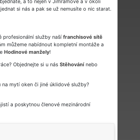
bjednáte, a to nejen v Jimramově a v okolí
ednat si nás a pak se už nemusíte o nic starat.
é profesionální služby naší
franchisové sítě
vám můžeme nabídnout kompletní montáže a
še
Hodinové manžely
!
ráce? Objednejte si u nás
Stěhování
nebo
 na mytí oken či jiné úklidové služby?
jistí a poskytnou členové mezinárodní