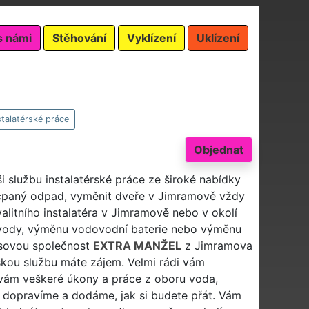
s námi
Stěhování
Vyklízení
Uklízení
stalatérské práce
Objednat
i službu instalatérské práce ze široké nabídky
ucpaný odpad, vyměnit dveře v Jimramově vždy
valitního instalatéra v Jimramově nebo v okolí
 vody, výměnu vodovodní baterie nebo výměnu
isovou společnost
EXTRA MANŽEL
z Jimramova
skou službu máte zájem. Velmi rádi vám
vám veškeré úkony a práce z oboru voda,
 dopravíme a dodáme, jak si budete přát. Vám