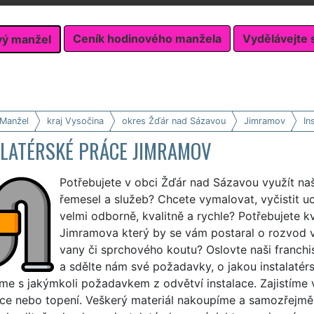
Ceník hodinového manžela
Vydělávejte 
vý manžel
 Manžel
kraj Vysočina
okres Žďár nad Sázavou
Jimramov
In
ALATÉRSKÉ PRÁCE JIMRAMOV
Potřebujete v obci Žďár nad Sázavou využít naš
řemesel a služeb? Chcete vymalovat, vyčistit 
velmi odborně, kvalitně a rychle? Potřebujete k
Jimramova který by se vám postaral o rozvod
vany či sprchového koutu? Oslovte naši franch
a sdělte nám své požadavky, o jakou instalatér
e s jakýmkoli požadavkem z odvětví instalace. Zajistíme 
ace nebo topení. Veškerý materiál nakoupíme a samozřejmě