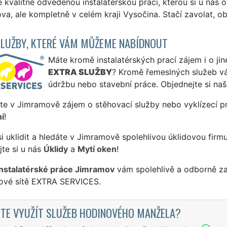
kvalitně odvedenou instalatérskou práci, kterou si u nás o
a, ale kompletně v celém kraji Vysočina. Stačí zavolat, obj
SLUŽBY, KTERÉ VÁM MŮŽEME NABÍDNOUT
Máte kromě instalatérských prací zájem i o jin
EXTRA SLUŽBY
? Kromě řemeslných služeb 
údržbu nebo stavební práce. Objednejte si na
te v Jimramově zájem o stěhovací služby nebo vyklízecí p
í
!
si uklidit a hledáte v Jimramově spolehlivou úklidovou firmu
te si u nás
Úklidy
a
Mytí oken
!
instalatérské práce Jimramov
vám spolehlivě a odborně za
sové sítě EXTRA SERVICES.
TE VYUŽÍT SLUŽEB HODINOVÉHO MANŽELA?