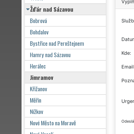
Vyplň
Žďár nad Sázavou
Bobrová
Služb
Bohdalov
Datu
Bystřice nad Pernštejnem
Kde
Hamry nad Sázavou
Herálec
Email
Jimramov
Pozn
Křižanov
Měřín
Urgen
Nížkov
Nové Město na Moravě
Odeslá