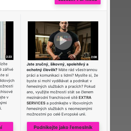
ízíte
Jste zručný, šikovný, spolehlivý a
é zářivé
ochotný člověk?
Máte rád všestrannou
ste si
práci a komunikaci s lidmi? Myslíte si, že
lidových
byste si mohl vydělávat a podnikat v
možnosti
řemeslných službách a pracích? Pokud
chisové
ano, využijte možnosti stát se členem
jte v
mezinárodní franchisové sítě
EXTRA
nými
SERVICES
a podnikejte v libovolných
i.
řemeslných službách s neomezenými
možnostmi po celé Evropské unii.
í
Podnikejte jako řemeslník