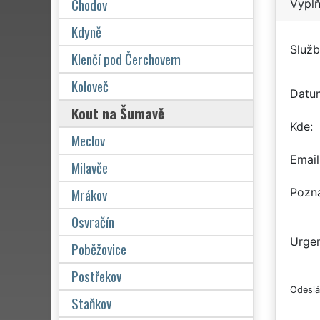
Chodov
Vyplň
Kdyně
Služb
Klenčí pod Čerchovem
Koloveč
Datu
Kout na Šumavě
Kde
Meclov
Email
Milavče
Mrákov
Pozn
Osvračín
Urgen
Poběžovice
Postřekov
Odeslá
Staňkov