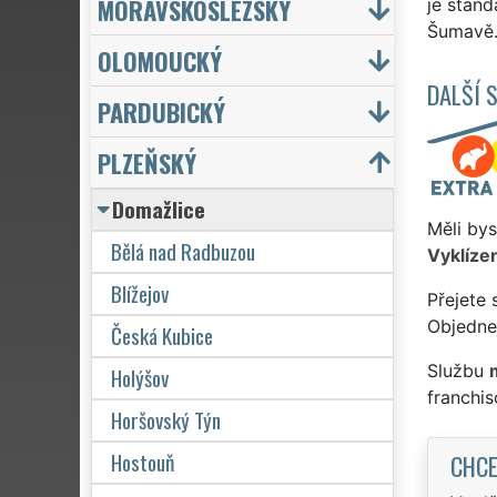
MORAVSKOSLEZSKÝ
je stan
Šumavě. 
OLOMOUCKÝ
DALŠÍ 
PARDUBICKÝ
PLZEŇSKÝ
Domažlice
Měli bys
Bělá nad Radbuzou
Vyklízen
Blížejov
Přejete 
Objednej
Česká Kubice
Službu
Holýšov
franchi
Horšovský Týn
Hostouň
CHCE