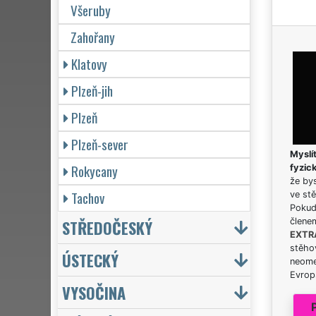
Všeruby
Zahořany
Klatovy
Plzeň-jih
Plzeň
Plzeň-sever
Myslít
Rokycany
fyzic
že bys
Tachov
ve stě
Pokud 
STŘEDOČESKÝ
člene
EXTR
stěhov
ÚSTECKÝ
neome
Evrops
VYSOČINA