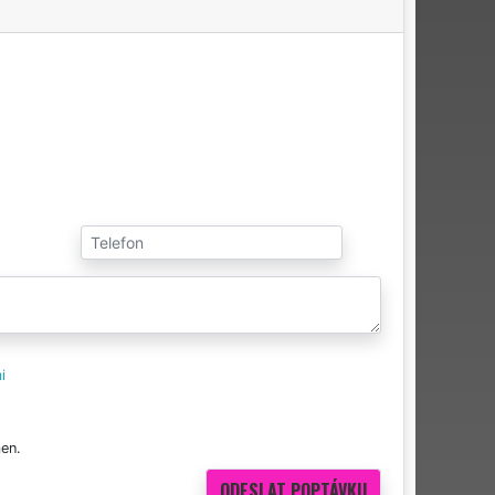
i
en.