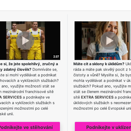
e si, že jste spolehlivý, zručný a
Máte cit a sklony k úklidům?
Ukl
ky zdatný člověk?
Domníváte se,
ráda a máte pak skvělý pocit z t
te si mohl vydělávat a podnikat
čistoty a vůně? Myslíte si, že by
hovacích a vyklízecích službách?
mohla vydělávat a podnikat v úk
ano, využijte možnosti stát se
službách? Pokud ano, využijte 
m mezinárodní franchisové sítě
stát se členem mezinárodní fran
A SERVICES
a podnikejte ve
sítě
EXTRA SERVICES
a podnike
acích a vyklízecích službách s
úklidových službách s neomeze
zenými možnostmi po celé
možnostmi po celé Evropské uni
ké unii.
Podnikejte ve stěhování
Podnikejte v uklízen