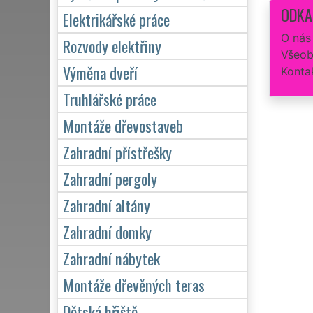
ODKA
Elektrikářské práce
O nás
Rozvody elektřiny
Všeob
Výměna dveří
Konta
Truhlářské práce
Montáže dřevostaveb
Zahradní přístřešky
Zahradní pergoly
Zahradní altány
Zahradní domky
Zahradní nábytek
Montáže dřevěných teras
Dětská hřiště