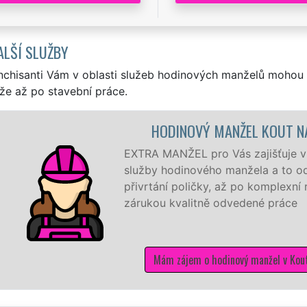
ALŠÍ SLUŽBY
nchisanti Vám v oblasti služeb hodinových manželů mohou 
že až po stavební práce.
HODINOVÝ MANŽEL KOUT NA ŠUMAVĚ
EXTRA MANŽEL pro Vás zajišťuje v Koutě na Šumavě ty nej
služby hodinového manžela a to od těch nejmenších drobn
přivrtání poličky, až po komplexní rekonstrukci domu a b
zárukou kvalitně odvedené práce
Mám zájem o hodinový manžel v Koutě na Šumavě