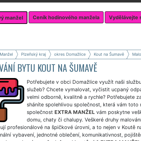
Ceník hodinového manžela
Vydělávejte 
vý manžel
 Manžel
Plzeňský kraj
okres Domažlice
Kout na Šumavě
Malo
VÁNÍ BYTU KOUT NA ŠUMAVĚ
Potřebujete v obci Domažlice využít naši služb
služeb? Chcete vymalovat, vyčistit ucpaný od
velmi odborně, kvalitně a rychle? Potřebujete z
sháníte spolehlivou společnost, která vám toto m
společnost
EXTRA MANŽEL
vám poskytne veške
domu, chaty či chalupy. Veškeré druhy malován
zují profesionálové na špičkové úrovni, a to nejen v Koutě 
nální vybavení, jednotné oblečení, komunikativnost, pojištěn