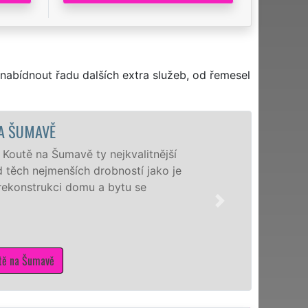
nabídnout řadu dalších extra služeb, od řemesel
kvalitnější
N
ostí jako je
n
ytu se
m
s
p