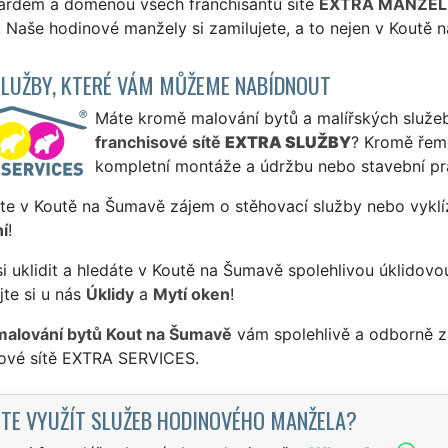
dardem a doménou všech franchisantů sítě
EXTRA MANŽEL
Naše hodinové manžely si zamilujete, a to nejen v Koutě n
SLUŽBY, KTERÉ VÁM MŮŽEME NABÍDNOUT
Máte kromě malování bytů a malířských služeb 
franchisové sítě
EXTRA SLUŽBY
? Kromě řem
kompletní montáže a údržbu nebo stavební pr
te v Koutě na Šumavě zájem o stěhovací služby nebo vyklí
í
!
si uklidit a hledáte v Koutě na Šumavě spolehlivou úklidovo
te si u nás
Úklidy
a
Mytí oken
!
malování bytů Kout na Šumavě
vám spolehlivě a odborně za
sové sítě EXTRA SERVICES.
TE VYUŽÍT SLUŽEB HODINOVÉHO MANŽELA?