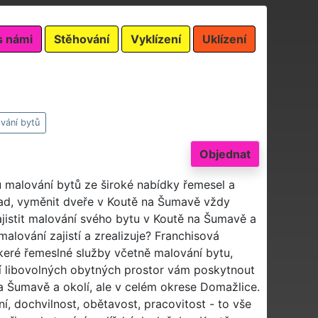
s námi
Stěhování
Vyklízení
Uklízení
vání bytů
Objednat
u malování bytů ze široké nabídky řemesel a
pad, vyměnit dveře v Koutě na Šumavě vždy
ajistit malování svého bytu v Koutě na Šumavě a
alování zajistí a zrealizuje? Franchisová
ré řemeslné služby včetně malování bytu,
í libovolných obytných prostor vám poskytnout
na Šumavě a okolí, ale v celém okrese Domažlice.
í, dochvilnost, obětavost, pracovitost - to vše