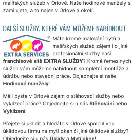
malířských služeb v Orlové. Naše hodinové manžely si
zamilujete, a to nejen v Orlové a okolí.
DALŠÍ SLUŽBY, KTERÉ VÁM MŮŽEME NABÍDNOUT
Máte kromě malování bytů a
malířských služeb zájem i o jiné
profesionální služby naší
franchisové sítě
EXTRA SLUŽBY
? Kromě řemeslných
služeb vám můžeme nabídnout kompletní montáže a
údržbu nebo stavební práce. Objednejte si naše
Hodinové manžely
!
Měli byste v Orlové zájem o stěhovací služby nebo
vyklízecí práce? Objednejte si u nás
Stěhování
nebo
Vyklízení
!
Přejete si uklidit a hledáte v Orlové spolehlivou
úklidovou firmu na mytí oken či jiné úklidové služby?
Objednejte si u nás
Úklidy
a
Mytí oken
!