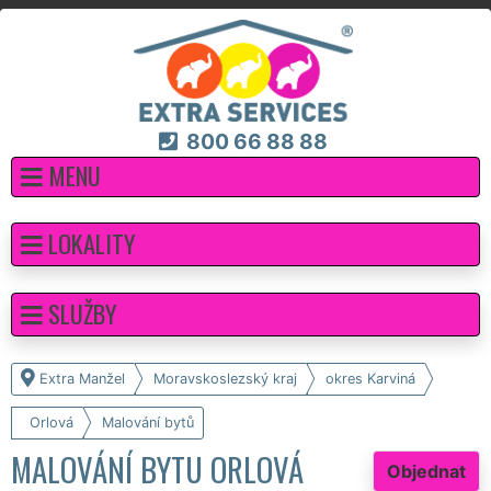
800 66 88 88
MENU
LOKALITY
SLUŽBY
Extra Manžel
Moravskoslezský kraj
okres Karviná
Orlová
Malování bytů
MALOVÁNÍ BYTU ORLOVÁ
Objednat