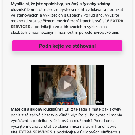
Myslíte si, že jste spolehlivý, zručný a fyzicky zdatný
člověk?
Domníváte se, že byste si mohl vydělávat a podnikat
ve stěhovacích a vyklízecích službách? Pokud ano, využijte
možnosti stát se členem mezinárodní franchisové sítě
EXTRA
SERVICES
a podnikejte ve stěhovacích a vyklízecích
službách s neomezenými možnostmi po celé Evropské unii.
Podnikejte ve stěhování
Máte cit a sklony k úklidům?
Uklízíte ráda a máte pak skvělý
pocit z té zářivé čistoty a vůně? Myslíte si, že byste si mohla
vydělávat a podnikat v úklidových službách? Pokud ano,
využijte možnosti stát se členem mezinárodní franchisové
sítě
EXTRA SERVICES
a podnikejte v úklidových službách s