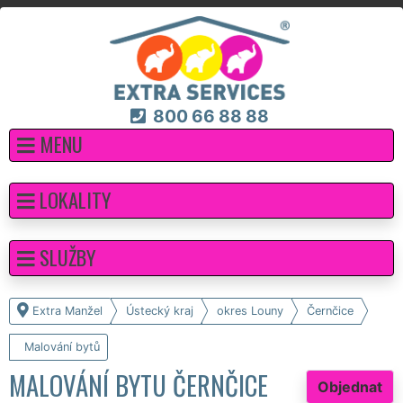
800 66 88 88
MENU
LOKALITY
SLUŽBY
Extra Manžel
Ústecký kraj
okres Louny
Černčice
Malování bytů
MALOVÁNÍ BYTU ČERNČICE
Objednat