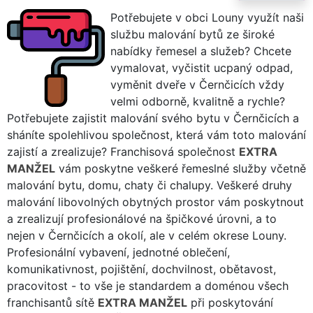
Potřebujete v obci Louny využít naši
službu malování bytů ze široké
nabídky řemesel a služeb? Chcete
vymalovat, vyčistit ucpaný odpad,
vyměnit dveře v Černčicích vždy
velmi odborně, kvalitně a rychle?
Potřebujete zajistit malování svého bytu v Černčicích a
sháníte spolehlivou společnost, která vám toto malování
zajistí a zrealizuje? Franchisová společnost
EXTRA
MANŽEL
vám poskytne veškeré řemeslné služby včetně
malování bytu, domu, chaty či chalupy. Veškeré druhy
malování libovolných obytných prostor vám poskytnout
a zrealizují profesionálové na špičkové úrovni, a to
nejen v Černčicích a okolí, ale v celém okrese Louny.
Profesionální vybavení, jednotné oblečení,
komunikativnost, pojištění, dochvilnost, obětavost,
pracovitost - to vše je standardem a doménou všech
franchisantů sítě
EXTRA MANŽEL
při poskytování