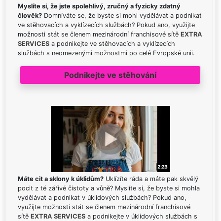
Myslíte si, že jste spolehlivý, zručný a fyzicky zdatný
člověk?
Domníváte se, že byste si mohl vydělávat a podnikat
ve stěhovacích a vyklízecích službách? Pokud ano, využijte
možnosti stát se členem mezinárodní franchisové sítě
EXTRA
SERVICES
a podnikejte ve stěhovacích a vyklízecích
službách s neomezenými možnostmi po celé Evropské unii.
Podnikejte ve stěhování
Máte cit a sklony k úklidům?
Uklízíte ráda a máte pak skvělý
pocit z té zářivé čistoty a vůně? Myslíte si, že byste si mohla
vydělávat a podnikat v úklidových službách? Pokud ano,
využijte možnosti stát se členem mezinárodní franchisové
sítě
EXTRA SERVICES
a podnikejte v úklidových službách s