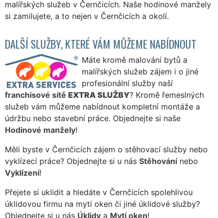
malířských služeb v Černčicích. Naše hodinové manžely
si zamilujete, a to nejen v Černčicích a okolí.
DALŠÍ SLUŽBY, KTERÉ VÁM MŮŽEME NABÍDNOUT
Máte kromě malování bytů a
malířských služeb zájem i o jiné
profesionální služby naší
franchisové sítě
EXTRA SLUŽBY
? Kromě řemeslných
služeb vám můžeme nabídnout kompletní montáže a
údržbu nebo stavební práce. Objednejte si naše
Hodinové manžely
!
Měli byste v Černčicích zájem o stěhovací služby nebo
vyklízecí práce? Objednejte si u nás
Stěhování
nebo
Vyklízení
!
Přejete si uklidit a hledáte v Černčicích spolehlivou
úklidovou firmu na mytí oken či jiné úklidové služby?
Objednejte si u nás
Úklidy
a
Mytí oken
!