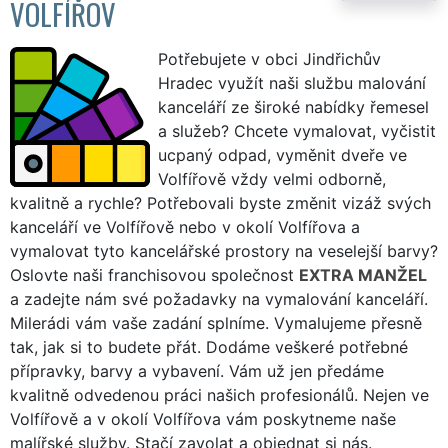
VOLFÍŘOV
Potřebujete v obci Jindřichův
Hradec využít naši službu malování
kanceláří ze široké nabídky řemesel
a služeb? Chcete vymalovat, vyčistit
ucpaný odpad, vyměnit dveře ve
Volfířově vždy velmi odborně,
kvalitně a rychle? Potřebovali byste změnit vizáž svých
kanceláří ve Volfířově nebo v okolí Volfířova a
vymalovat tyto kancelářské prostory na veselejší barvy?
Oslovte naši franchisovou společnost
EXTRA MANŽEL
a zadejte nám své požadavky na vymalování kanceláří.
Milerádi vám vaše zadání splníme. Vymalujeme přesně
tak, jak si to budete přát. Dodáme veškeré potřebné
přípravky, barvy a vybavení. Vám už jen předáme
kvalitně odvedenou práci našich profesionálů. Nejen ve
Volfířově a v okolí Volfířova vám poskytneme naše
malířské služby. Stačí zavolat a objednat si nás.