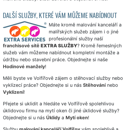
DALŠÍ SLUŽBY, KTERÉ VÁM MŮŽEME NABÍDNOUT
Máte kromě malování kanceláří a
malířských služeb zájem i o jiné
profesionální služby naší
franchisové sítě
EXTRA SLUŽBY
? Kromě řemeslných
služeb vám můžeme nabídnout kompletní montáže a
údržbu nebo stavební práce. Objednejte si naše
Hodinové manžely
!
Měli byste ve Volfířově zájem o stěhovací služby nebo
vyklízecí práce? Objednejte si u nás
Stěhování
nebo
Vyklízení
!
Přejete si uklidit a hledáte ve Volfířově spolehlivou
úklidovou firmu na mytí oken či jiné úklidové služby?
Objednejte si u nás
Úklidy
a
Mytí oken
!
Službu
malování kanceláří Volfířov
vám spolehlivě a