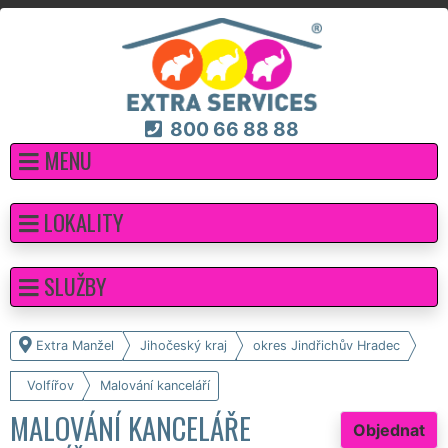
800 66 88 88
MENU
LOKALITY
SLUŽBY
Extra Manžel
Jihočeský kraj
okres Jindřichův Hradec
Volfířov
Malování kanceláří
MALOVÁNÍ KANCELÁŘE
Objednat