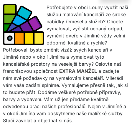
Potřebujete v obci Louny využít naši
službu malování kanceláří ze široké
nabídky řemesel a služeb? Chcete
vymalovat, vyčistit ucpaný odpad,
vyměnit dveře v Jimlíně vždy velmi
odborně, kvalitně a rychle?
Potřebovali byste změnit vizáž svých kanceláří v
Jimlíně nebo v okolí Jimlína a vymalovat tyto
kancelářské prostory na veselejší barvy? Oslovte naši
franchisovou společnost
EXTRA MANŽEL
a zadejte
nám své požadavky na vymalování kanceláří. Milerádi
vám vaše zadání splníme. Vymalujeme přesně tak, jak si
to budete přát. Dodáme veškeré potřebné přípravky,
barvy a vybavení. Vám už jen předáme kvalitně
odvedenou práci našich profesionálů. Nejen v Jimlíně a
v okolí Jimlína vám poskytneme naše malířské služby.
Stačí zavolat a objednat si nás.