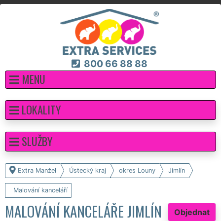
800 66 88 88
MENU
LOKALITY
SLUŽBY
Extra Manžel
Ústecký kraj
okres Louny
Jimlín
Malování kanceláří
MALOVÁNÍ KANCELÁŘE JIMLÍN
Objednat