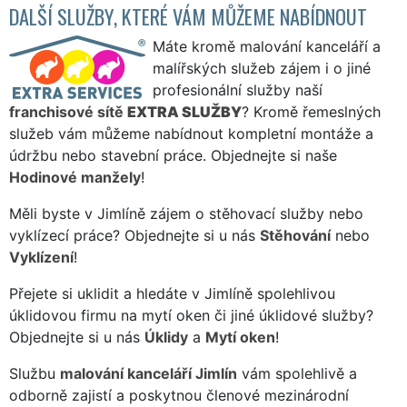
DALŠÍ SLUŽBY, KTERÉ VÁM MŮŽEME NABÍDNOUT
Máte kromě malování kanceláří a
malířských služeb zájem i o jiné
profesionální služby naší
franchisové sítě
EXTRA SLUŽBY
? Kromě řemeslných
služeb vám můžeme nabídnout kompletní montáže a
údržbu nebo stavební práce. Objednejte si naše
Hodinové manžely
!
Měli byste v Jimlíně zájem o stěhovací služby nebo
vyklízecí práce? Objednejte si u nás
Stěhování
nebo
Vyklízení
!
Přejete si uklidit a hledáte v Jimlíně spolehlivou
úklidovou firmu na mytí oken či jiné úklidové služby?
Objednejte si u nás
Úklidy
a
Mytí oken
!
Službu
malování kanceláří Jimlín
vám spolehlivě a
odborně zajistí a poskytnou členové mezinárodní