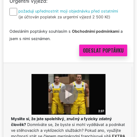
Urgentní výjezd
požaduji upřednostnit moji objednávku před ostatními
(je účtován poplatek za urgentní výjezd 2 500 Kč)
Odesláním poptávky souhlasím s
Obchodními podmínkami
a
jsem s nimi seznámen.
Myslíte si, že jste spolehlivý, zručný a fyzicky zdatný
člověk?
Domníváte se, že byste si mohl vydělávat a podnikat
ve stěhovacích a vyklízecích službách? Pokud ano, využijte
možnosti stát se členem mezinárodní franchisové sítě
EXTRA