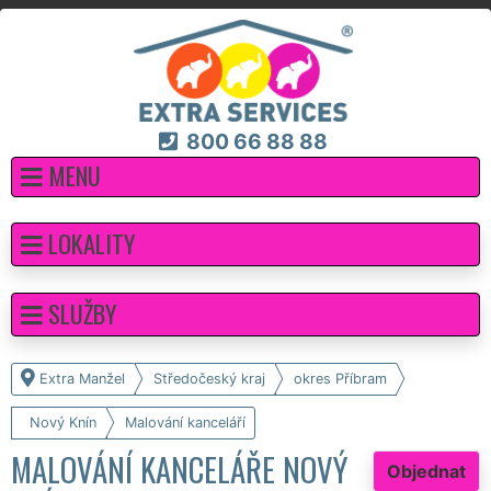
800 66 88 88
MENU
LOKALITY
SLUŽBY
Extra Manžel
Středočeský kraj
okres Příbram
Nový Knín
Malování kanceláří
MALOVÁNÍ KANCELÁŘE NOVÝ
Objednat