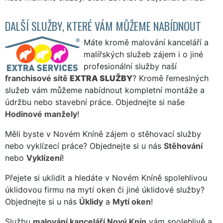
DALŠÍ SLUŽBY, KTERÉ VÁM MŮŽEME NABÍDNOUT
Máte kromě malování kanceláří a
malířských služeb zájem i o jiné
profesionální služby naší
franchisové sítě
EXTRA SLUŽBY
? Kromě řemeslných
služeb vám můžeme nabídnout kompletní montáže a
údržbu nebo stavební práce. Objednejte si naše
Hodinové manžely
!
Měli byste v Novém Kníně zájem o stěhovací služby
nebo vyklízecí práce? Objednejte si u nás
Stěhování
nebo
Vyklízení
!
Přejete si uklidit a hledáte v Novém Kníně spolehlivou
úklidovou firmu na mytí oken či jiné úklidové služby?
Objednejte si u nás
Úklidy
a
Mytí oken
!
Službu
malování kanceláří Nový Knín
vám spolehlivě a