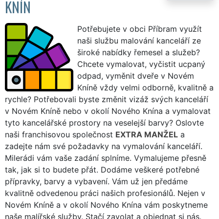
KNÍN
Potřebujete v obci Příbram využít
naši službu malování kanceláří ze
široké nabídky řemesel a služeb?
Chcete vymalovat, vyčistit ucpaný
odpad, vyměnit dveře v Novém
Kníně vždy velmi odborně, kvalitně a
rychle? Potřebovali byste změnit vizáž svých kanceláří
v Novém Kníně nebo v okolí Nového Knína a vymalovat
tyto kancelářské prostory na veselejší barvy? Oslovte
naši franchisovou společnost
EXTRA MANŽEL
a
zadejte nám své požadavky na vymalování kanceláří.
Milerádi vám vaše zadání splníme. Vymalujeme přesně
tak, jak si to budete přát. Dodáme veškeré potřebné
přípravky, barvy a vybavení. Vám už jen předáme
kvalitně odvedenou práci našich profesionálů. Nejen v
Novém Kníně a v okolí Nového Knína vám poskytneme
naše malířské služby. Stačí zavolat a objednat si nás.