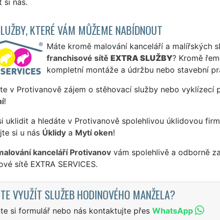
 si nás.
SLUŽBY, KTERÉ VÁM MŮŽEME NABÍDNOUT
Máte kromě malování kanceláří a malířských slu
franchisové sítě
EXTRA SLUŽBY
? Kromě řem
kompletní montáže a údržbu nebo stavební pr
te v Protivanově zájem o stěhovací služby nebo vyklízecí 
í
!
si uklidit a hledáte v Protivanově spolehlivou úklidovou fir
te si u nás
Úklidy
a
Mytí oken
!
malování kanceláří Protivanov
vám spolehlivě a odborně za
sové sítě EXTRA SERVICES.
TE VYUŽÍT SLUŽEB HODINOVÉHO MANŽELA?
te si formulář nebo nás kontaktujte přes
WhatsApp