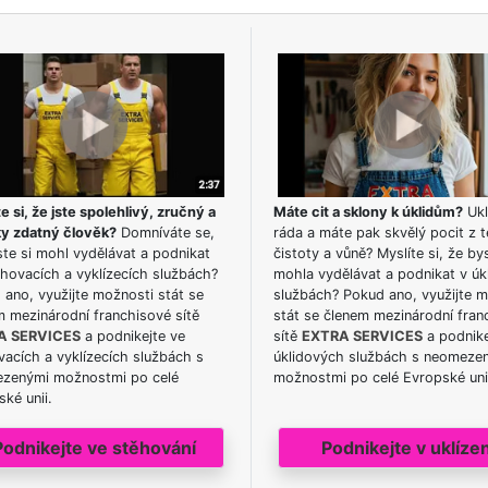
e si, že jste spolehlivý, zručný a
Máte cit a sklony k úklidům?
Ukl
ky zdatný člověk?
Domníváte se,
ráda a máte pak skvělý pocit z t
te si mohl vydělávat a podnikat
čistoty a vůně? Myslíte si, že by
hovacích a vyklízecích službách?
mohla vydělávat a podnikat v úk
ano, využijte možnosti stát se
službách? Pokud ano, využijte 
m mezinárodní franchisové sítě
stát se členem mezinárodní fran
A SERVICES
a podnikejte ve
sítě
EXTRA SERVICES
a podnike
acích a vyklízecích službách s
úklidových službách s neomeze
zenými možnostmi po celé
možnostmi po celé Evropské uni
ké unii.
Podnikejte ve stěhování
Podnikejte v uklízen