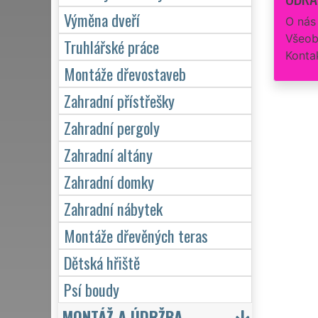
Výměna dveří
O nás
Všeob
Truhlářské práce
Konta
Montáže dřevostaveb
Zahradní přístřešky
Zahradní pergoly
Zahradní altány
Zahradní domky
Zahradní nábytek
Montáže dřevěných teras
Dětská hřiště
Psí boudy
MONTÁŽ A ÚDRŽBA