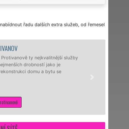
nabídnout řadu dalších extra služeb, od řemesel
VANOV
otivanově ty nejkvalitnější služby
menších drobností jako je
ekonstrukci domu a bytu se
tivanově
NÍ SÍTĚ