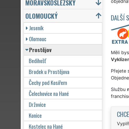
MORAVSKOSLEZSKÝ
objednat
OLOMOUCKÝ
DALŠÍ 
Jeseník
Olomouc
Prostějov
Měli bys
Bedihošť
Vyklízen
Brodek u Prostějova
Přejete 
Objednej
Čechy pod Kosířem
Službu
Čelechovice na Hané
franchi
Držovice
CHCE
Konice
Vyplň
Kostelec na Hané