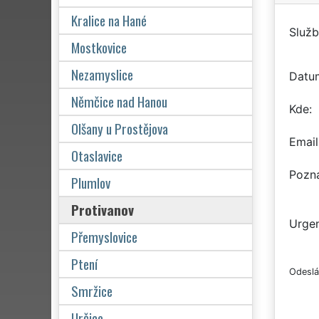
Kralice na Hané
Služb
Mostkovice
Nezamyslice
Datu
Němčice nad Hanou
Kde
Olšany u Prostějova
Email
Otaslavice
Pozn
Plumlov
Protivanov
Urgen
Přemyslovice
Ptení
Odeslá
Smržice
Určice