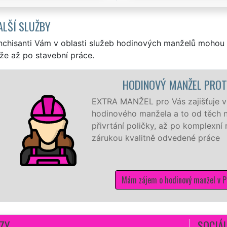
ALŠÍ SLUŽBY
nchisanti Vám v oblasti služeb hodinových manželů mohou 
že až po stavební práce.
HODINOVÝ MANŽEL PROTI
EXTRA MANŽEL pro Vás zajišťuje v Pr
hodinového manžela a to od těch nej
přivrtání poličky, až po komplexní r
zárukou kvalitně odvedené práce
Mám zájem o hodinový manžel v Pro
ZY
SOCIÁL