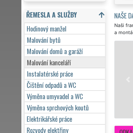
ŘEMESLA A SLUŽBY
NAŠE D
Naši fra
Hodinový manžel
a montá
Malování bytů
Malování domů a garáží
Malování kanceláří
Instalatérské práce
Čištění odpadů a WC
Výměna umyvadel a WC
Výměna sprchových koutů
Elektrikářské práce
Rozvody elektřiny
ODKA