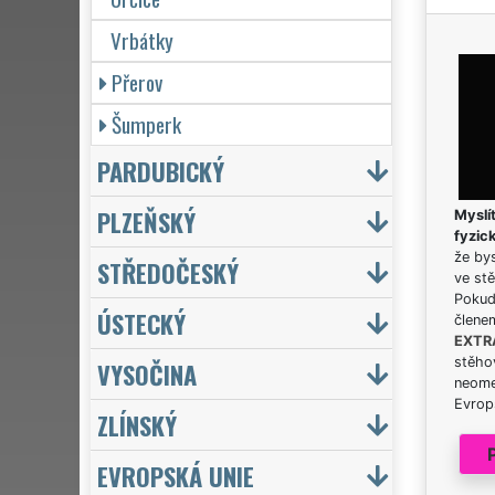
Vrbátky
Přerov
Šumperk
PARDUBICKÝ
PLZEŇSKÝ
Myslít
fyzic
že bys
STŘEDOČESKÝ
ve stě
Pokud 
ÚSTECKÝ
člene
EXTR
stěhov
VYSOČINA
neome
Evrops
ZLÍNSKÝ
EVROPSKÁ UNIE