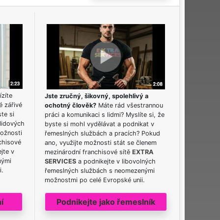
ízíte
Jste zručný, šikovný, spolehlivý a
é zářivé
ochotný člověk?
Máte rád všestrannou
ste si
práci a komunikaci s lidmi? Myslíte si, že
lidových
byste si mohl vydělávat a podnikat v
možnosti
řemeslných službách a pracích? Pokud
chisové
ano, využijte možnosti stát se členem
jte v
mezinárodní franchisové sítě
EXTRA
nými
SERVICES
a podnikejte v libovolných
i.
řemeslných službách s neomezenými
možnostmi po celé Evropské unii.
í
Podnikejte jako řemeslník