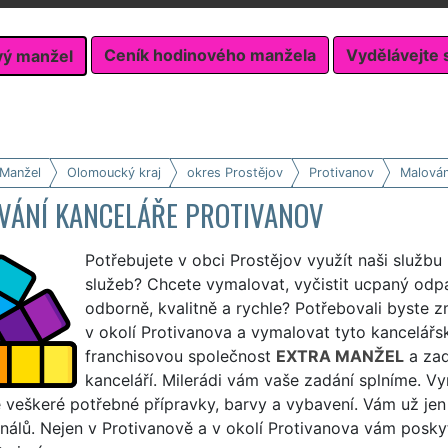
Ceník hodinového manžela
Vydělávejte 
vý manžel
 Manžel
Olomoucký kraj
okres Prostějov
Protivanov
Malován
VÁNÍ KANCELÁŘE PROTIVANOV
Potřebujete v obci Prostějov využít naši službu
služeb? Chcete vymalovat, vyčistit ucpaný odp
odborně, kvalitně a rychle? Potřebovali byste 
v okolí Protivanova a vymalovat tyto kancelářsk
franchisovou společnost
EXTRA MANŽEL
a zad
kanceláří. Milerádi vám vaše zadání splníme. Vy
veškeré potřebné přípravky, barvy a vybavení. Vám už jen
nálů. Nejen v Protivanově a v okolí Protivanova vám posky