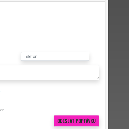
i
en.