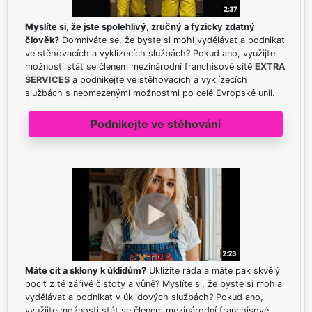
Myslíte si, že jste spolehlivý, zručný a fyzicky zdatný
člověk?
Domníváte se, že byste si mohl vydělávat a podnikat
ve stěhovacích a vyklízecích službách? Pokud ano, využijte
možnosti stát se členem mezinárodní franchisové sítě
EXTRA
SERVICES
a podnikejte ve stěhovacích a vyklízecích
službách s neomezenými možnostmi po celé Evropské unii.
Podnikejte ve stěhování
Máte cit a sklony k úklidům?
Uklízíte ráda a máte pak skvělý
pocit z té zářivé čistoty a vůně? Myslíte si, že byste si mohla
vydělávat a podnikat v úklidových službách? Pokud ano,
využijte možnosti stát se členem mezinárodní franchisové