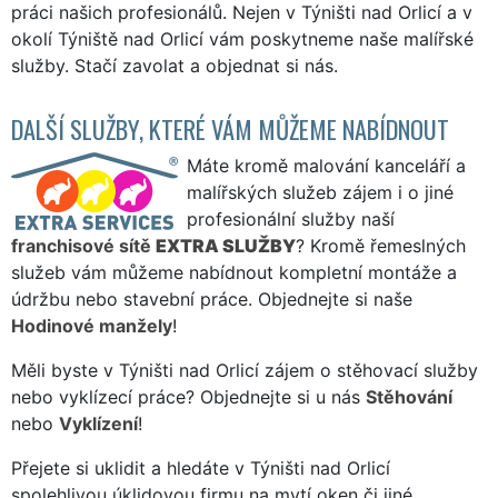
práci našich profesionálů. Nejen v Týništi nad Orlicí a v
okolí Týniště nad Orlicí vám poskytneme naše malířské
služby. Stačí zavolat a objednat si nás.
DALŠÍ SLUŽBY, KTERÉ VÁM MŮŽEME NABÍDNOUT
Máte kromě malování kanceláří a
malířských služeb zájem i o jiné
profesionální služby naší
franchisové sítě
EXTRA SLUŽBY
? Kromě řemeslných
služeb vám můžeme nabídnout kompletní montáže a
údržbu nebo stavební práce. Objednejte si naše
Hodinové manžely
!
Měli byste v Týništi nad Orlicí zájem o stěhovací služby
nebo vyklízecí práce? Objednejte si u nás
Stěhování
nebo
Vyklízení
!
Přejete si uklidit a hledáte v Týništi nad Orlicí
spolehlivou úklidovou firmu na mytí oken či jiné