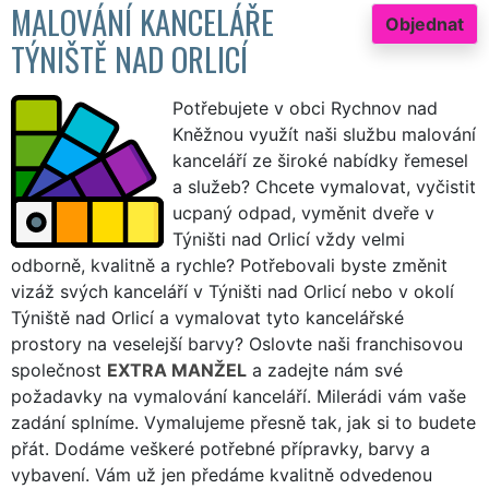
MALOVÁNÍ KANCELÁŘE
Objednat
TÝNIŠTĚ NAD ORLICÍ
Potřebujete v obci Rychnov nad
Kněžnou využít naši službu malování
kanceláří ze široké nabídky řemesel
a služeb? Chcete vymalovat, vyčistit
ucpaný odpad, vyměnit dveře v
Týništi nad Orlicí vždy velmi
odborně, kvalitně a rychle? Potřebovali byste změnit
vizáž svých kanceláří v Týništi nad Orlicí nebo v okolí
Týniště nad Orlicí a vymalovat tyto kancelářské
prostory na veselejší barvy? Oslovte naši franchisovou
společnost
EXTRA MANŽEL
a zadejte nám své
požadavky na vymalování kanceláří. Milerádi vám vaše
zadání splníme. Vymalujeme přesně tak, jak si to budete
přát. Dodáme veškeré potřebné přípravky, barvy a
vybavení. Vám už jen předáme kvalitně odvedenou