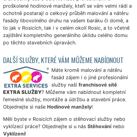
proškolené hodinové manžely, kteří se vám velmi rádi a
ochotně postarají o celkový průběh malování a nátěru
fasády libovolného druhu na vašem baráku či domě, a
to jak v Rosicích, tak i v celém okolí Rosic, a to včetně
zajištění kompletního generálního úklidu celého domu
po těchto stavebních úpravách.
DALŠÍ SLUŽBY, KTERÉ VÁM MŮŽEME NABÍDNOUT
Máte kromě malování a nátěru
fasád zájem i o jiné profesionální
služby naší
franchisové sítě
EXTRA SLUŽBY
? Můžeme vám nabídnout kompletní
řemeslné služby, montáže a údržbu a stavební práce.
Objednejte si naše
Hodinové manžely
!
Měli byste v Rosicích zájem o stěhovací služby nebo
vyklízecí práce? Objednejte si u nás
Stěhování
nebo
Vyklízení
!