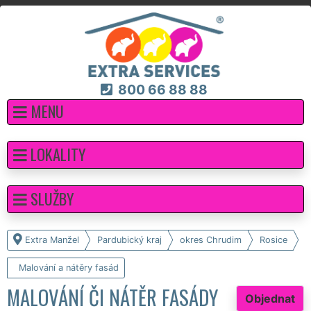
800 66 88 88
MENU
LOKALITY
SLUŽBY
Extra Manžel
Pardubický kraj
okres Chrudim
Rosice
Malování a nátěry fasád
MALOVÁNÍ ČI NÁTĚR FASÁDY
Objednat