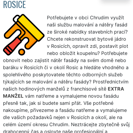
ROSICE
Potřebujete v obci Chrudim využít
naši službu malování a nátěry fasád
ze široké nabídky stavebních prací?
Chcete rekonstruovat bytové jádro
v Rosicích, opravit zdi, postavit plot
nebo obložit koupelnu? Potřebujete
obnovit nebo zajistit nátěr fasády na svém domě nebo
baráku v Rosicích či v okolí Rosic a hledáte vhodného a
spolehlivého poskytovatele těchto odborných služeb
týkajících se malování a nátěru fasády? Prostřednictvím
našich hodinových manželů z franchisové sítě
EXTRA
MANŽEL
vám natřeme a vymalujeme novou fasádu
přesně tak, jak si budete sami přát. Vše potřebné
nakoupíme, přivezeme a fasádu natřeme a vymalujeme
dle vašich požadavků nejen v Rosicích a okolí, ale na
celém území okresu Chrudim. Neztrácejte zbytečně svůj
drahocenný čas a oslovte naše profesionální a