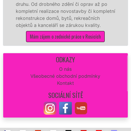
. Od drobného zdění či oprav až po
rekonstr
etní realizace novostavby či kompletní
dokonale
strukce domů, bytů, rekreačních
sádrokar
ů a kanceláří se zárukou kvality.
dovozu m
Mám zájem o zednické práce v Rosicích
M
ODKAZY
O nás
Všeobecné obchodní podmínky
Kontakt
SOCIÁLNÍ SÍTĚ