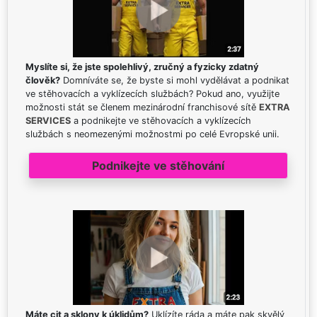
Myslíte si, že jste spolehlivý, zručný a fyzicky zdatný
člověk?
Domníváte se, že byste si mohl vydělávat a podnikat
ve stěhovacích a vyklízecích službách? Pokud ano, využijte
možnosti stát se členem mezinárodní franchisové sítě
EXTRA
SERVICES
a podnikejte ve stěhovacích a vyklízecích
službách s neomezenými možnostmi po celé Evropské unii.
Podnikejte ve stěhování
Máte cit a sklony k úklidům?
Uklízíte ráda a máte pak skvělý