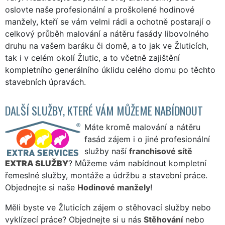
oslovte naše profesionální a proškolené hodinové
manžely, kteří se vám velmi rádi a ochotně postarají o
celkový průběh malování a nátěru fasády libovolného
druhu na vašem baráku či domě, a to jak ve Žluticích,
tak i v celém okolí Žlutic, a to včetně zajištění
kompletního generálního úklidu celého domu po těchto
stavebních úpravách.
DALŠÍ SLUŽBY, KTERÉ VÁM MŮŽEME NABÍDNOUT
Máte kromě malování a nátěru
fasád zájem i o jiné profesionální
služby naší
franchisové sítě
EXTRA SLUŽBY
? Můžeme vám nabídnout kompletní
řemeslné služby, montáže a údržbu a stavební práce.
Objednejte si naše
Hodinové manžely
!
Měli byste ve Žluticích zájem o stěhovací služby nebo
vyklízecí práce? Objednejte si u nás
Stěhování
nebo