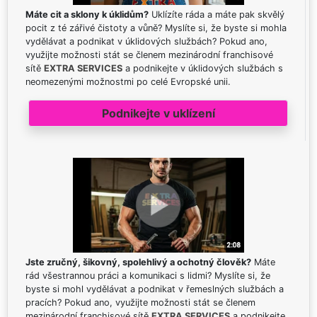
Máte cit a sklony k úklidům?
Uklízíte ráda a máte pak skvělý
pocit z té zářivé čistoty a vůně? Myslíte si, že byste si mohla
vydělávat a podnikat v úklidových službách? Pokud ano,
využijte možnosti stát se členem mezinárodní franchisové
sítě
EXTRA SERVICES
a podnikejte v úklidových službách s
neomezenými možnostmi po celé Evropské unii.
Podnikejte v uklízení
Jste zručný, šikovný, spolehlivý a ochotný člověk?
Máte
rád všestrannou práci a komunikaci s lidmi? Myslíte si, že
byste si mohl vydělávat a podnikat v řemeslných službách a
pracích? Pokud ano, využijte možnosti stát se členem
mezinárodní franchisové sítě
EXTRA SERVICES
a podnikejte