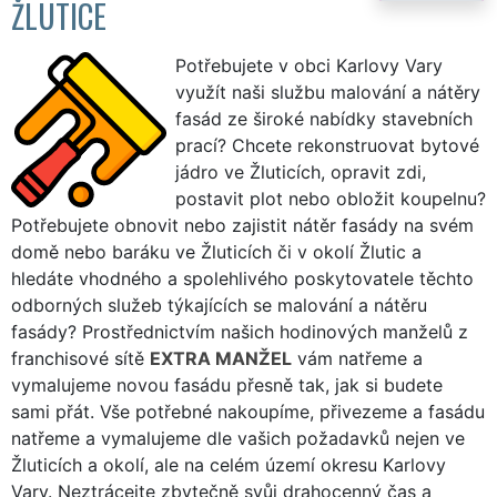
ŽLUTICE
Potřebujete v obci Karlovy Vary
využít naši službu malování a nátěry
fasád ze široké nabídky stavebních
prací? Chcete rekonstruovat bytové
jádro ve Žluticích, opravit zdi,
postavit plot nebo obložit koupelnu?
Potřebujete obnovit nebo zajistit nátěr fasády na svém
domě nebo baráku ve Žluticích či v okolí Žlutic a
hledáte vhodného a spolehlivého poskytovatele těchto
odborných služeb týkajících se malování a nátěru
fasády? Prostřednictvím našich hodinových manželů z
franchisové sítě
EXTRA MANŽEL
vám natřeme a
vymalujeme novou fasádu přesně tak, jak si budete
sami přát. Vše potřebné nakoupíme, přivezeme a fasádu
natřeme a vymalujeme dle vašich požadavků nejen ve
Žluticích a okolí, ale na celém území okresu Karlovy
Vary. Neztrácejte zbytečně svůj drahocenný čas a