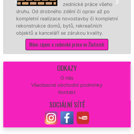
zednické práce všeho
Od drobného zdění či oprav až po
rekonstruk
ní realizace novostavby či kompletní
dokonale ro
rukce domů, bytů, rekreačních
sádrokarto
a kanceláří se zárukou kvality.
dovozu mat
m zájem o zednické práce ve Žluticích
Mám 
ODKAZY
O nás
Všeobecné obchodní podmínky
Kontakt
SOCIÁLNÍ SÍTĚ