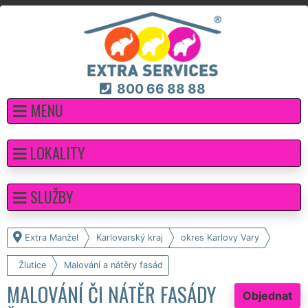
800 66 88 88
MENU
LOKALITY
SLUŽBY
Extra Manžel
Karlovarský kraj
okres Karlovy Vary
Žlutice
Malování a nátěry fasád
MALOVÁNÍ ČI NÁTĚR FASÁDY
Objednat