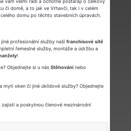
se vám velmi rádi a ochotně postarají o celkový
 či domě, a to jak ve Vrhavči, tak i v celém
du celého domu po těchto stavebních úpravách.
jiné profesionální služby naší
franchisové sítě
letní řemeslné služby, montáže a údržbu a
manžely
!
ce? Objednejte si u nás
Stěhování
nebo
na mytí oken či jiné úklidové služby? Objednejte
zajistí a poskytnou členové mezinárodní