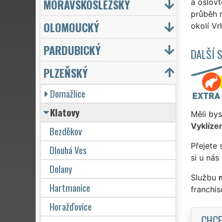
MORAVSKOSLEZSKÝ
a oslovt
průběh m
OLOMOUCKÝ
okolí Vr
PARDUBICKÝ
DALŠÍ 
PLZEŇSKÝ
Domažlice
Klatovy
Měli bys
Vyklízen
Bezděkov
Přejete 
Dlouhá Ves
si u nás
Dolany
Službu
Hartmanice
franchi
Horažďovice
CHCE