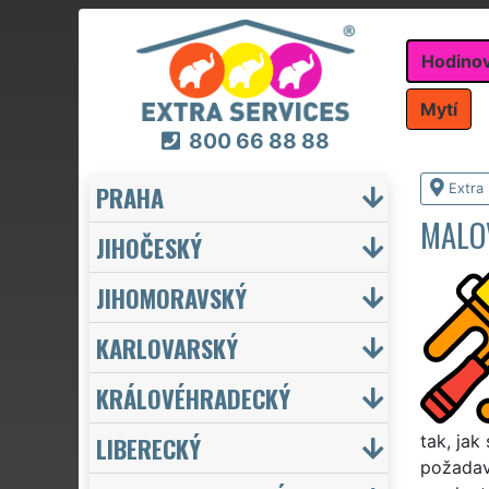
Hodino
Mytí
800 66 88 88
PRAHA
Extra
MALO
JIHOČESKÝ
JIHOMORAVSKÝ
KARLOVARSKÝ
KRÁLOVÉHRADECKÝ
LIBERECKÝ
tak, jak
požadavk