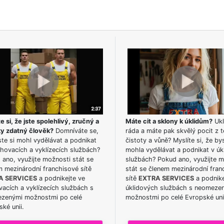
e si, že jste spolehlivý, zručný a
Máte cit a sklony k úklidům?
Ukl
ky zdatný člověk?
Domníváte se,
ráda a máte pak skvělý pocit z t
te si mohl vydělávat a podnikat
čistoty a vůně? Myslíte si, že by
hovacích a vyklízecích službách?
mohla vydělávat a podnikat v úk
ano, využijte možnosti stát se
službách? Pokud ano, využijte 
m mezinárodní franchisové sítě
stát se členem mezinárodní fran
A SERVICES
a podnikejte ve
sítě
EXTRA SERVICES
a podnike
acích a vyklízecích službách s
úklidových službách s neomeze
zenými možnostmi po celé
možnostmi po celé Evropské uni
ké unii.