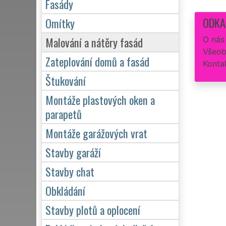
Fasády
ODKA
Omítky
Malování a nátěry fasád
O nás
Všeob
Zateplování domů a fasád
Konta
Štukování
Montáže plastových oken a
parapetů
Montáže garážových vrat
Stavby garáží
Stavby chat
Obkládání
Stavby plotů a oplocení