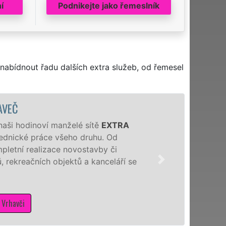
í
Podnikejte jako řemeslník
nabídnout řadu dalších extra služeb, od řemesel
AVEČ
 naši hodinoví manželé sítě
EXTRA
 zednické práce všeho druhu. Od
pletní realizace novostavby či
 rekreačních objektů a kanceláří se
 Vrhavči