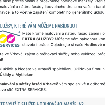
e naše profesionální a proškolené hodinové manžely, kteří 
alování a nátěru fasády libovolného druhu na vašem baráku
havče, a to včetně zajištění kompletního generálního úkli
SLUŽBY, KTERÉ VÁM MŮŽEME NABÍDNOUT
Máte kromě malování a nátěru fasád zájem i o 
EXTRA SLUŽBY
? Můžeme vám nabídnout komp
stavební práce. Objednejte si naše
Hodinové 
te ve Vrhavči zájem o stěhovací služby nebo vyklízecí prá
í
!
si uklidit a hledáte ve Vrhavči spolehlivou úklidovou firmu 
Úklidy
a
Mytí oken
!
malování a nátěry fasád Vrhaveč
vám spolehlivě a odborně 
sové sítě EXTRA SERVICES.
TE VYUŽÍT SLUŽEB HODINOVÉHO MANŽELA?