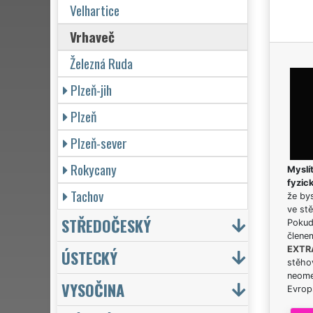
Velhartice
Vrhaveč
Železná Ruda
Plzeň-jih
Plzeň
Plzeň-sever
Rokycany
Myslít
fyzic
Tachov
že bys
ve stě
STŘEDOČESKÝ
Pokud 
člene
EXTR
ÚSTECKÝ
stěhov
neome
VYSOČINA
Evrops