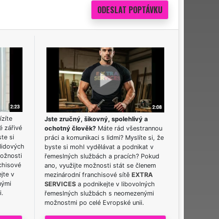
ízíte
Jste zručný, šikovný, spolehlivý a
é zářivé
ochotný člověk?
Máte rád všestrannou
ste si
práci a komunikaci s lidmi? Myslíte si, že
lidových
byste si mohl vydělávat a podnikat v
možnosti
řemeslných službách a pracích? Pokud
chisové
ano, využijte možnosti stát se členem
jte v
mezinárodní franchisové sítě
EXTRA
nými
SERVICES
a podnikejte v libovolných
i.
řemeslných službách s neomezenými
možnostmi po celé Evropské unii.