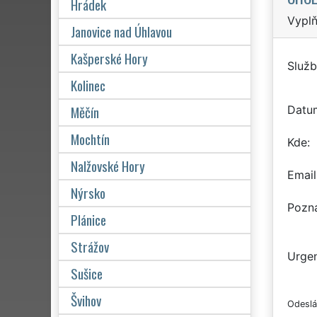
Hrádek
Vyplň
Janovice nad Úhlavou
Kašperské Hory
Služb
Kolinec
Měčín
Datu
Mochtín
Kde
Nalžovské Hory
Email
Nýrsko
Pozn
Plánice
Strážov
Urgen
Sušice
Švihov
Odeslá