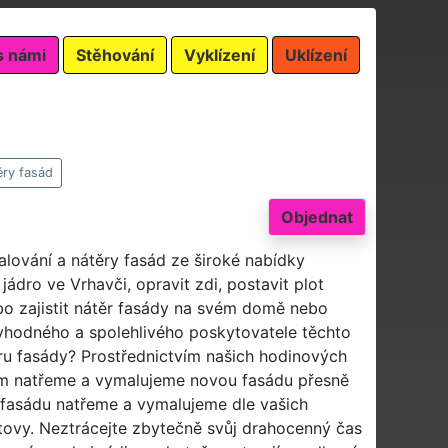
s námi
Stěhování
Vyklízení
Uklízení
ěry fasád
Objednat
alování a nátěry fasád ze široké nabídky
ádro ve Vrhavči, opravit zdi, postavit plot
bo zajistit nátěr fasády na svém domě nebo
 vhodného a spolehlivého poskytovatele těchto
ru fasády? Prostřednictvím našich hodinových
 natřeme a vymalujeme novou fasádu přesně
a fasádu natřeme a vymalujeme dle vašich
tovy. Neztrácejte zbytečně svůj drahocenný čas