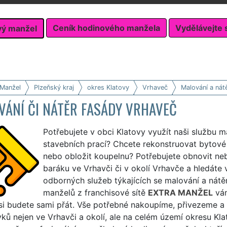
Ceník hodinového manžela
Vydělávejte 
vý manžel
 Manžel
Plzeňský kraj
okres Klatovy
Vrhaveč
Malování a nát
VÁNÍ ČI NÁTĚR FASÁDY VRHAVEČ
Potřebujete v obci Klatovy využít naši službu m
stavebních prací? Chcete rekonstruovat bytové j
nebo obložit koupelnu? Potřebujete obnovit ne
baráku ve Vrhavči či v okolí Vrhavče a hledáte
odborných služeb týkajících se malování a nátě
manželů z franchisové sítě
EXTRA MANŽEL
vám
 si budete sami přát. Vše potřebné nakoupíme, přivezeme 
ů nejen ve Vrhavči a okolí, ale na celém území okresu Kla