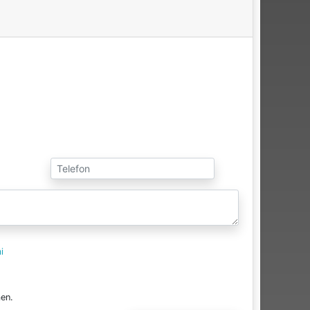
i
en.