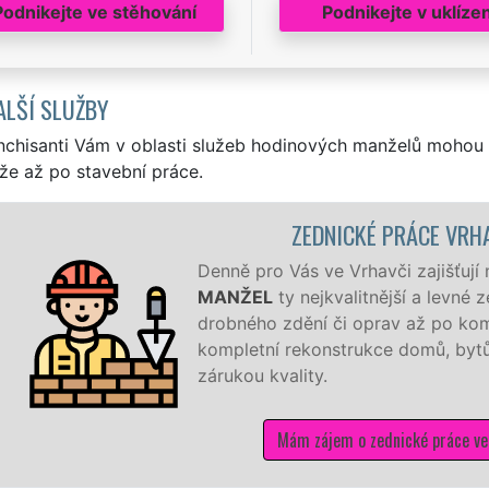
Podnikejte ve stěhování
Podnikejte v uklízen
ALŠÍ SLUŽBY
nchisanti Vám v oblasti služeb hodinových manželů mohou 
že až po stavební práce.
ZEDNICKÉ PRÁCE VRH
Denně pro Vás ve Vrhavči zajišťují
MANŽEL
ty nejkvalitnější a levné
drobného zdění či oprav až po kom
kompletní rekonstrukce domů, bytů,
zárukou kvality.
Mám zájem o zednické práce ve