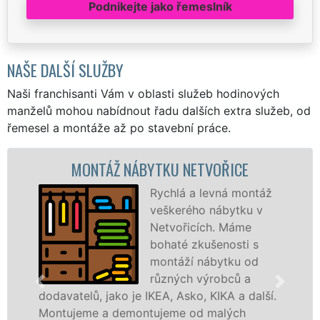
Podnikejte jako řemeslník
NAŠE DALŠÍ SLUŽBY
Naši franchisanti Vám v oblasti služeb hodinových
manželů mohou nabídnout řadu dalších extra služeb, od
řemesel a montáže až po stavební práce.
MONTÁŽ NÁBYTKU NETVOŘICE
Rychlá a levná montáž
veškerého nábytku v
Netvořicích. Máme
bohaté zkušenosti s
montáží nábytku od
různých výrobců a
avatelů, jako je IKEA, Asko, KIKA a další.
různýc
tujeme a demontujeme od malých
Ikei č