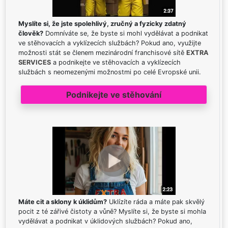
Myslíte si, že jste spolehlivý, zručný a fyzicky zdatný
člověk?
Domníváte se, že byste si mohl vydělávat a podnikat
ve stěhovacích a vyklízecích službách? Pokud ano, využijte
možnosti stát se členem mezinárodní franchisové sítě
EXTRA
SERVICES
a podnikejte ve stěhovacích a vyklízecích
službách s neomezenými možnostmi po celé Evropské unii.
Podnikejte ve stěhování
Máte cit a sklony k úklidům?
Uklízíte ráda a máte pak skvělý
pocit z té zářivé čistoty a vůně? Myslíte si, že byste si mohla
vydělávat a podnikat v úklidových službách? Pokud ano,