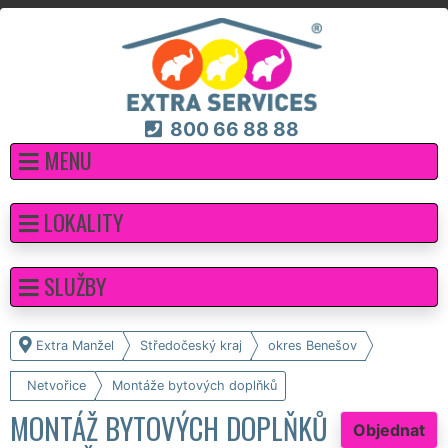
800 66 88 88
MENU
LOKALITY
SLUŽBY
Extra Manžel
Středočeský kraj
okres Benešov
Netvořice
Montáže bytových doplňků
MONTÁŽ BYTOVÝCH DOPLŇKŮ
Objednat