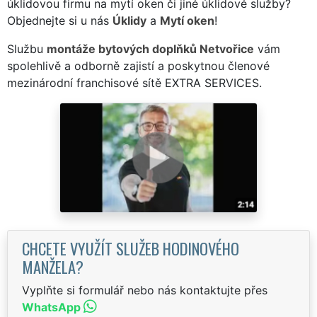
úklidovou firmu na mytí oken či jiné úklidové služby?
Objednejte si u nás
Úklidy
a
Mytí oken
!
Službu
montáže bytových doplňků Netvořice
vám
spolehlivě a odborně zajistí a poskytnou členové
mezinárodní franchisové sítě EXTRA SERVICES.
CHCETE VYUŽÍT SLUŽEB HODINOVÉHO
MANŽELA?
Vyplňte si formulář nebo nás kontaktujte přes
WhatsApp