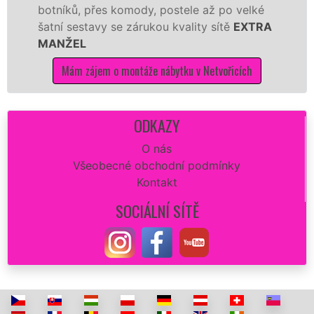
níků, přes komody, postele až po velké
Nobili
ní sestavy se zárukou kvality sítě
EXTRA
tuto k
NŽEL
kvalitn
Mám zájem o montáže nábytku v Netvořicích
Má
ODKAZY
O nás
Všeobecné obchodní podmínky
Kontakt
SOCIÁLNÍ SÍTĚ