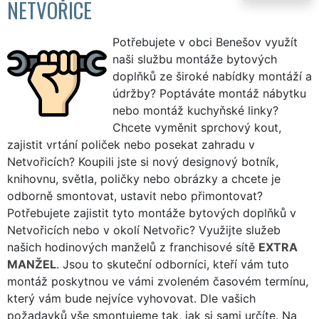
NETVOŘICE
Potřebujete v obci Benešov využít
naši službu montáže bytových
doplňků ze široké nabídky montáží a
údržby? Poptáváte montáž nábytku
nebo montáž kuchyňské linky?
Chcete vyměnit sprchový kout,
zajistit vrtání poliček nebo posekat zahradu v
Netvořicích? Koupili jste si nový designový botník,
knihovnu, světla, poličky nebo obrázky a chcete je
odborně smontovat, ustavit nebo přimontovat?
Potřebujete zajistit tyto montáže bytových doplňků v
Netvořicích nebo v okolí Netvořic? Využijte služeb
našich hodinových manželů z franchisové sítě
EXTRA
MANŽEL
. Jsou to skuteční odborníci, kteří vám tuto
montáž poskytnou ve vámi zvoleném časovém termínu,
který vám bude nejvíce vyhovovat. Dle vašich
požadavků vše smontujeme tak, jak si sami určíte. Na