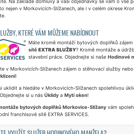
číte. Na základě domluvy a vaší objednávky se vám o vše
 to nejen v Morkovicích-Slížanech, ale i v celém okrese Kr
te.
SLUŽBY, KTERÉ VÁM MŮŽEME NABÍDNOUT
Máte kromě montáží bytových doplňků zájem i 
sítě
EXTRA SLUŽBY
? Kromě montáže a údržb
stavební práce. Objednejte si naše
Hodinové 
te v Morkovicích-Slížanech zájem o stěhovací služby nebo 
klízení
!
si uklidit a hledáte v Morkovicích-Slížanech spolehlivou úkl
Objednejte si u nás
Úklidy
a
Mytí oken
!
montáže bytových doplňků Morkovice-Slížany
vám spolehl
odní franchisové sítě EXTRA SERVICES.
TE VYUŽÍT SLUŽEB HODINOVÉHO MANŽELA?