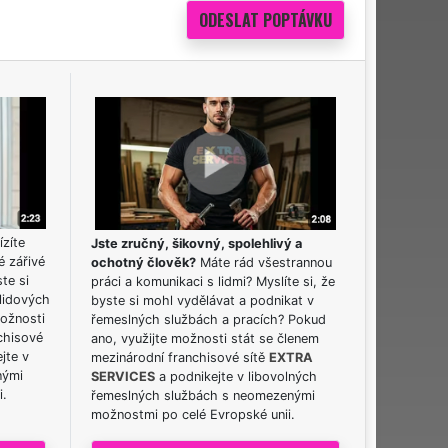
ízíte
Jste zručný, šikovný, spolehlivý a
é zářivé
ochotný člověk?
Máte rád všestrannou
ste si
práci a komunikaci s lidmi? Myslíte si, že
lidových
byste si mohl vydělávat a podnikat v
možnosti
řemeslných službách a pracích? Pokud
chisové
ano, využijte možnosti stát se členem
jte v
mezinárodní franchisové sítě
EXTRA
nými
SERVICES
a podnikejte v libovolných
i.
řemeslných službách s neomezenými
možnostmi po celé Evropské unii.