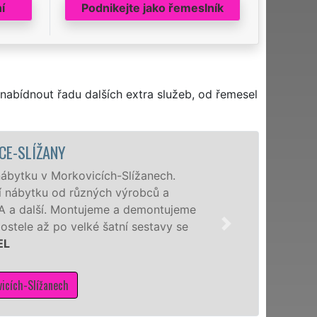
í
Podnikejte jako řemeslník
nabídnout řadu dalších extra služeb, od řemesel
E-SLÍŽANY
ábytku v Morkovicích-Slížanech.
 nábytku od různých výrobců a
KA a další. Montujeme a demontujeme
stele až po velké šatní sestavy se
EL
icích-Slížanech