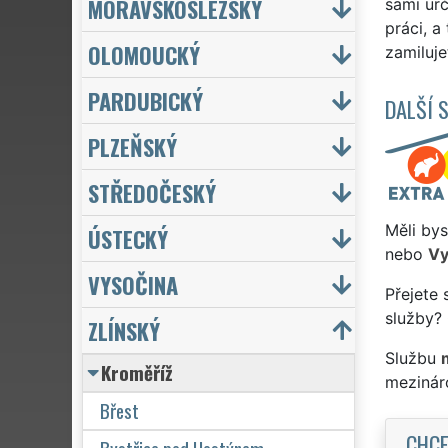
MORAVSKOSLEZSKÝ
sami ur
práci, a
OLOMOUCKÝ
zamiluje
PARDUBICKÝ
DALŠÍ 
PLZEŇSKÝ
STŘEDOČESKÝ
Měli bys
ÚSTECKÝ
nebo
Vy
VYSOČINA
Přejete 
služby? 
ZLÍNSKÝ
Službu
Kroměříž
mezinár
Břest
CHCE