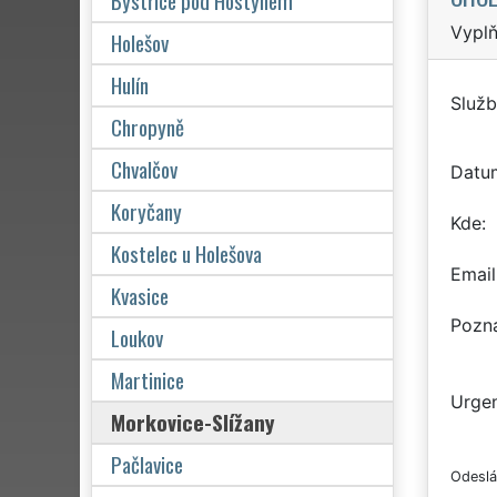
Bystřice pod Hostýnem
Vyplň
Holešov
Hulín
Služb
Chropyně
Chvalčov
Datu
Koryčany
Kde
Kostelec u Holešova
Email
Kvasice
Pozn
Loukov
Martinice
Urgen
Morkovice-Slížany
Pačlavice
Odeslá