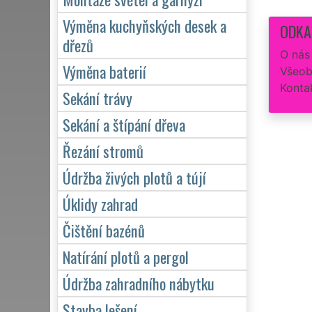
Výměna kuchyňských desek a
ODKA
dřezů
O nás
Výměna baterií
Všeob
Konta
Sekání trávy
Sekání a štípání dřeva
Řezání stromů
Údržba živých plotů a tújí
Úklidy zahrad
Čištění bazénů
Natírání plotů a pergol
Údržba zahradního nábytku
Stavba lešení