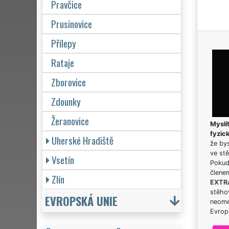
Pravčice
Prusinovice
Přílepy
Rataje
Zborovice
Zdounky
Žeranovice
Myslít
fyzic
Uherské Hradiště
že bys
ve stě
Vsetín
Pokud 
člene
Zlín
EXTR
stěhov
EVROPSKÁ UNIE
neome
Evrops