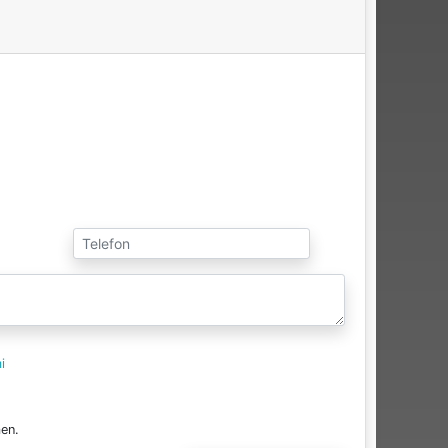
i
en.