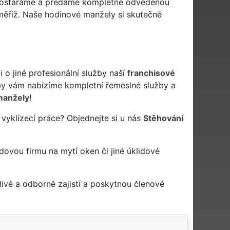
 postaráme a předáme kompletně odvedenou
oměříž. Naše hodinové manžely si skutečně
o jiné profesionální služby naší
franchisové
y vám nabízíme kompletní řemeslné služby a
manžely
!
vyklízecí práce? Objednejte si u nás
Stěhování
idovou firmu na mytí oken či jiné úklidové
ivě a odborně zajistí a poskytnou členové