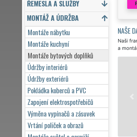
ŘEMESLA A SLUŽBY
MONTÁŽ A ÚDRŽBA
NAŠE D
Montáže nábytku
Naši fra
Montáže kuchyní
a montá
Montáže bytových doplňků
Údržby interiérů
Údržby exteriérů
Pokládka koberců a PVC
Zapojení elektrospotřebičů
Výměna vypínačů a zásuvek
Vrtání poliček a obrazů
Montáže světel a garnýží