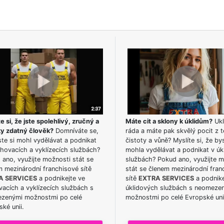
e si, že jste spolehlivý, zručný a
Máte cit a sklony k úklidům?
Ukl
ky zdatný člověk?
Domníváte se,
ráda a máte pak skvělý pocit z t
te si mohl vydělávat a podnikat
čistoty a vůně? Myslíte si, že by
hovacích a vyklízecích službách?
mohla vydělávat a podnikat v úk
ano, využijte možnosti stát se
službách? Pokud ano, využijte 
m mezinárodní franchisové sítě
stát se členem mezinárodní fran
A SERVICES
a podnikejte ve
sítě
EXTRA SERVICES
a podnike
acích a vyklízecích službách s
úklidových službách s neomeze
zenými možnostmi po celé
možnostmi po celé Evropské uni
ké unii.