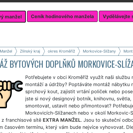
Ceník hodinového manžela
Vydělávejte 
vý manžel
 Manžel
Zlínský kraj
okres Kroměříž
Morkovice-Slížany
Mont
ÁŽ BYTOVÝCH DOPLŇKŮ MORKOVICE-SLÍŽ
Potřebujete v obci Kroměříž využít naši služb
montáží a údržby? Poptáváte montáž nábytku 
sprchový kout, zajistit vrtání poliček nebo pos
jste si nový designový botník, knihovnu, světla
smontovat, ustavit nebo přimontovat? Potřebuje
Morkovicích-Slížanech nebo v okolí Morkovic-S
 z franchisové sítě
EXTRA MANŽEL
. Jsou to skuteční odb
m časovém termínu, který vám bude nejvíce vyhovovat. Dle