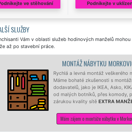
Podnikejte ve stěhování
Podnikejte v uklízen
ALŠÍ SLUŽBY
nchisanti Vám v oblasti služeb hodinových manželů mohou 
že až po stavební práce.
MONTÁŽ NÁBYTKU MORKOVIC
Rychlá a levná montáž veškerého n
Máme bohaté zkušenosti s montáží
dodavatelů, jako je IKEA, Asko, KI
od malých botníků, přes komody, po
zárukou kvality sítě
EXTRA MANŽ
Mám zájem o montáže nábytku v Morkov