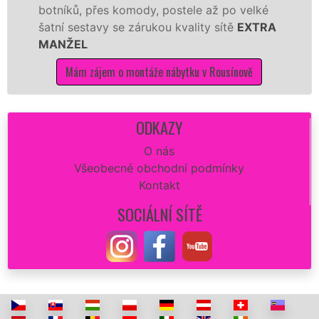
ků, přes komody, postele až po velké
Nobilie,
 sestavy se zárukou kvality sítě
EXTRA
tuto kuc
ŽEL
kvalitně.
Mám zájem o montáže nábytku v Rousínově
Mám 
ODKAZY
O nás
Všeobecné obchodní podmínky
Kontakt
SOCIÁLNÍ SÍTĚ