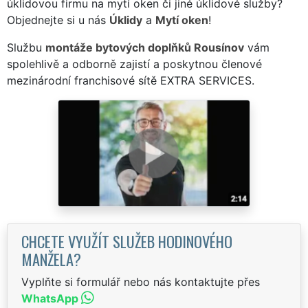
úklidovou firmu na mytí oken či jiné úklidové služby?
Objednejte si u nás
Úklidy
a
Mytí oken
!
Službu
montáže bytových doplňků Rousínov
vám
spolehlivě a odborně zajistí a poskytnou členové
mezinárodní franchisové sítě EXTRA SERVICES.
CHCETE VYUŽÍT SLUŽEB HODINOVÉHO
MANŽELA?
Vyplňte si formulář nebo nás kontaktujte přes
WhatsApp