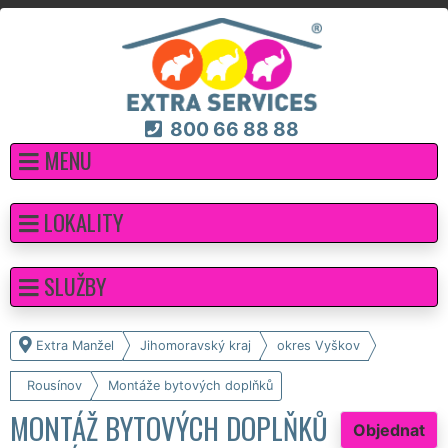
800 66 88 88
MENU
LOKALITY
SLUŽBY
Extra Manžel
Jihomoravský kraj
okres Vyškov
Rousínov
Montáže bytových doplňků
MONTÁŽ BYTOVÝCH DOPLŇKŮ
Objednat