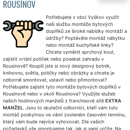
ROUSÍNOV
Potřebujete v obci Vyškov využít
naši službu montáže bytových
doplňků ze široké nabídky montáží a
údržby? Poptáváte montáž nábytku
nebo montáž kuchyňské linky?
Chcete vyměnit sprchový kout,
zajistit vrtání poliček nebo posekat zahradu v
Rousínově? Koupili jste si nový designový botník,
knihovnu, světla, poličky nebo obrázky a chcete je
odborně smontovat, ustavit nebo přimontovat?
Potřebujete zajistit tyto montáže bytových doplňků v
Rousínově nebo v okolí Rousínova? Využijte služeb
našich hodinových manželů z franchisové sítě
EXTRA
MANŽEL
. Jsou to skuteční odborníci, kteří vám tuto
montáž poskytnou ve vámi zvoleném časovém termínu,
který vám bude nejvíce vyhovovat. Dle vašich
požadavků vše smontujeme tak, jak si sami určíte. Na