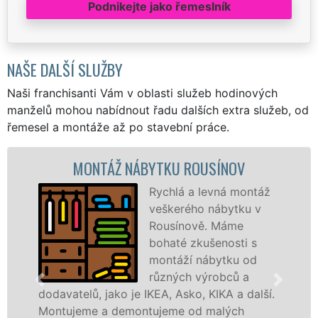
Podnikejte jako řemeslník
NAŠE DALŠÍ SLUŽBY
Naši franchisanti Vám v oblasti služeb hodinových
manželů mohou nabídnout řadu dalších extra služeb, od
řemesel a montáže až po stavební práce.
MONTÁŽ NÁBYTKU ROUSÍNOV
M
Rychlá a levná montáž
veškerého nábytku v
Rousínově. Máme
bohaté zkušenosti s
montáží nábytku od
různých výrobců a
telů, jako je IKEA, Asko, KIKA a další.
různých 
jeme a demontujeme od malých
Ikei či 