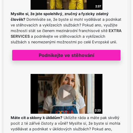
Myslíte si, že jste spolehlivý, zručný a fyzicky zdatný
člověk?
Domníváte se, že byste si mohl vydělávat a podnikat
ve stěhovacích a vyklízecích službách? Pokud ano, využijte
možnosti stát se členem mezinárodní franchisové sítě
EXTRA
SERVICES
a podnikejte ve stěhovacích a vyklízecích
službách s neomezenými možnostmi po celé Evropské unii.
Podnikejte ve stěhování
Máte cit a sklony k úklidům?
Uklízíte ráda a máte pak skvělý
pocit z té zářivé čistoty a vůně? Myslíte si, že byste si mohla
vydělávat a podnikat v úklidových službách? Pokud ano,