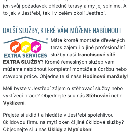
jen svůj požadavek ohledně terasy a my jej splníme. A
to jak v Jestřebí, tak i v celém okolí Jestřebí.
DALŠÍ SLUŽBY, KTERÉ VÁM MŮŽEME NABÍDNOUT
Máte kromě montáže dřevěných
teras zájem i o jiné profesionální
služby naší
franchisové sítě
EXTRA SLUŽBY
? Kromě řemeslných služeb vám
můžeme nabídnout kompletní montáže a údržbu nebo
stavební práce. Objednejte si naše
Hodinové manžely
!
Měli byste v Jestřebí zájem o stěhovací služby nebo
vyklízecí práce? Objednejte si u nás
Stěhování
nebo
Vyklízení
!
Přejete si uklidit a hledáte v Jestřebí spolehlivou
úklidovou firmu na mytí oken či jiné úklidové služby?
Objednejte si u nás
Úklidy
a
Mytí oken
!