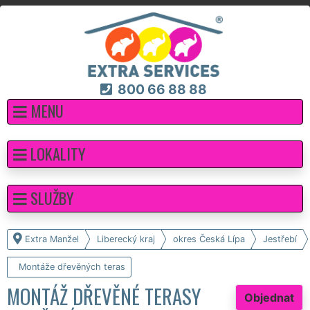
800 66 88 88
MENU
LOKALITY
SLUŽBY
Extra Manžel
Liberecký kraj
okres Česká Lípa
Jestřebí
Montáže dřevěných teras
MONTÁŽ DŘEVĚNÉ TERASY
Objednat