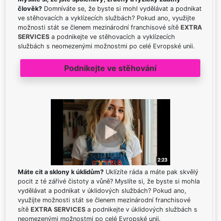
člověk?
Domníváte se, že byste si mohl vydělávat a podnikat
ve stěhovacích a vyklízecích službách? Pokud ano, využijte
možnosti stát se členem mezinárodní franchisové sítě
EXTRA
SERVICES
a podnikejte ve stěhovacích a vyklízecích
službách s neomezenými možnostmi po celé Evropské unii.
Podnikejte ve stěhování
Máte cit a sklony k úklidům?
Uklízíte ráda a máte pak skvělý
pocit z té zářivé čistoty a vůně? Myslíte si, že byste si mohla
vydělávat a podnikat v úklidových službách? Pokud ano,
využijte možnosti stát se členem mezinárodní franchisové
sítě
EXTRA SERVICES
a podnikejte v úklidových službách s
neomezenými možnostmi po celé Evropské unii.