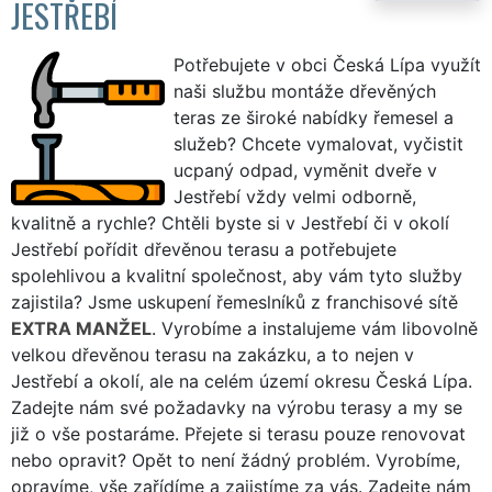
JESTŘEBÍ
Potřebujete v obci Česká Lípa využít
naši službu montáže dřevěných
teras ze široké nabídky řemesel a
služeb? Chcete vymalovat, vyčistit
ucpaný odpad, vyměnit dveře v
Jestřebí vždy velmi odborně,
kvalitně a rychle? Chtěli byste si v Jestřebí či v okolí
Jestřebí pořídit dřevěnou terasu a potřebujete
spolehlivou a kvalitní společnost, aby vám tyto služby
zajistila? Jsme uskupení řemeslníků z franchisové sítě
EXTRA MANŽEL
. Vyrobíme a instalujeme vám libovolně
velkou dřevěnou terasu na zakázku, a to nejen v
Jestřebí a okolí, ale na celém území okresu Česká Lípa.
Zadejte nám své požadavky na výrobu terasy a my se
již o vše postaráme. Přejete si terasu pouze renovovat
nebo opravit? Opět to není žádný problém. Vyrobíme,
opravíme, vše zařídíme a zajistíme za vás. Zadejte nám