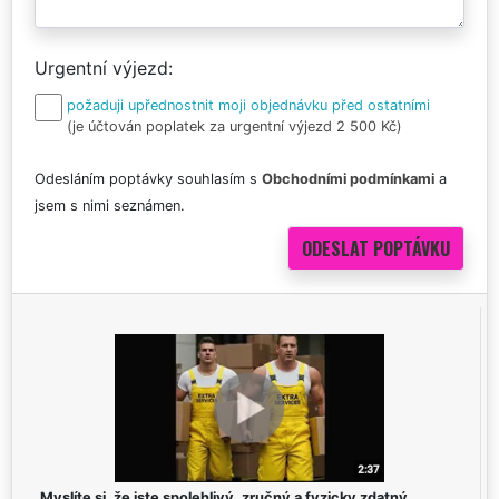
Urgentní výjezd
požaduji upřednostnit moji objednávku před ostatními
(je účtován poplatek za urgentní výjezd 2 500 Kč)
Odesláním poptávky souhlasím s
Obchodními podmínkami
a
jsem s nimi seznámen.
Myslíte si, že jste spolehlivý, zručný a fyzicky zdatný