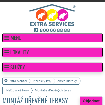
800 66 88 88
MENU
LOKALITY
SLUŽBY
Extra Manžel
Plzeňský kraj
okres Klatovy
Nalžovské Hory
Montáže dřevěných teras
MONTÁŽ DŘEVĚNÉ TERASY
Objednat