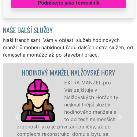
Podnikejte jako řemeslník
NAŠE DALŠÍ SLUŽBY
Naši franchisanti Vám v oblasti služeb hodinových
manželů mohou nabídnout řadu dalších extra služeb, od
řemesel a montáže až po stavební práce.
VÝ MANŽEL NALŽOVSKÉ HORY
MALOVÁN
EXTRA MANŽEL pro
Vás zajišťuje v
Nalžovských Horách ty
nejkvalitnější služby
hodinového manžela a
to od těch nejmenších
jako je přivrtání poličky, až po
hodinoví man
 rekonstrukci domu a bytu se
sítě
EXTRA 