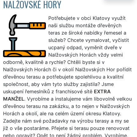
NALŽOVSKÉ HORY
Potřebujete v obci Klatovy využít
naši službu montáže dřevěných
teras ze široké nabídky řemesel a
služeb? Chcete vymalovat, vyčistit
ucpaný odpad, vyměnit dveře v
Nalžovských Horách vždy velmi
odborně, kvalitně a rychle? Chtěli byste si v
Nalžovských Horách či v okolí Nalžovských Hor pořídit
dřevěnou terasu a potřebujete spolehlivou a kvalitní
společnost, aby vám tyto služby zajistila? Jsme
uskupení řemeslníků z franchisové sítě
EXTRA
MANŽEL
. Vyrobíme a instalujeme vám libovolně velkou
dřevěnou terasu na zakázku, a to nejen v Nalžovských
Horách a okolí, ale na celém území okresu Klatovy.
Zadejte nám své požadavky na výrobu terasy a my se
již o vše postaráme. Přejete si terasu pouze renovovat
nebo opravit? Opět to není žádný problém. Vyrobíme,