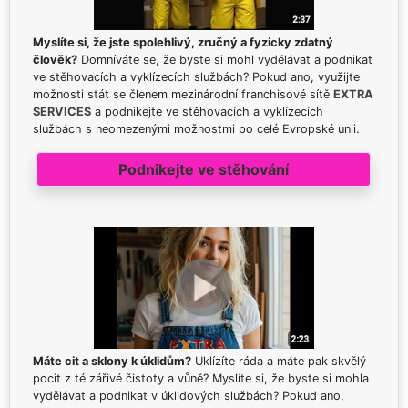
Myslíte si, že jste spolehlivý, zručný a fyzicky zdatný
člověk?
Domníváte se, že byste si mohl vydělávat a podnikat
ve stěhovacích a vyklízecích službách? Pokud ano, využijte
možnosti stát se členem mezinárodní franchisové sítě
EXTRA
SERVICES
a podnikejte ve stěhovacích a vyklízecích
službách s neomezenými možnostmi po celé Evropské unii.
Podnikejte ve stěhování
Máte cit a sklony k úklidům?
Uklízíte ráda a máte pak skvělý
pocit z té zářivé čistoty a vůně? Myslíte si, že byste si mohla
vydělávat a podnikat v úklidových službách? Pokud ano,