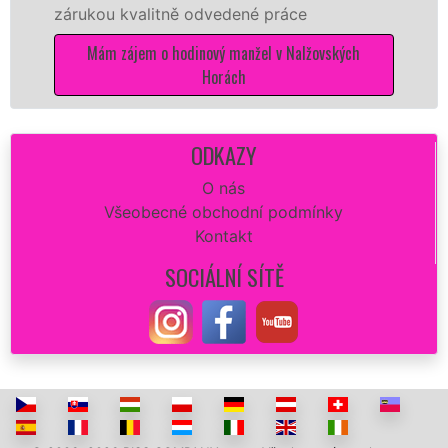
valitně odvedené práce
Vám zajistit n
opravu zdi či
jem o hodinový manžel v Nalžovských
dokonalý výs
Horách
Mám zájem o 
ODKAZY
O nás
Všeobecné obchodní podmínky
Kontakt
SOCIÁLNÍ SÍTĚ