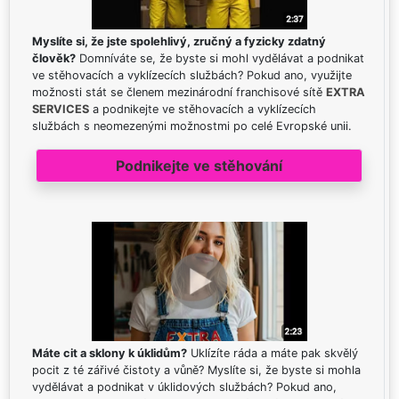
Myslíte si, že jste spolehlivý, zručný a fyzicky zdatný
člověk?
Domníváte se, že byste si mohl vydělávat a podnikat
ve stěhovacích a vyklízecích službách? Pokud ano, využijte
možnosti stát se členem mezinárodní franchisové sítě
EXTRA
SERVICES
a podnikejte ve stěhovacích a vyklízecích
službách s neomezenými možnostmi po celé Evropské unii.
Podnikejte ve stěhování
Máte cit a sklony k úklidům?
Uklízíte ráda a máte pak skvělý
pocit z té zářivé čistoty a vůně? Myslíte si, že byste si mohla
vydělávat a podnikat v úklidových službách? Pokud ano,