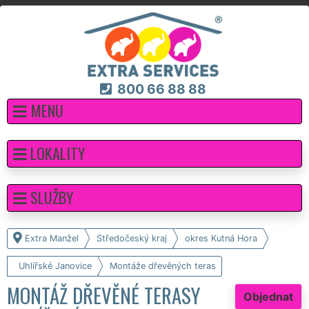
800 66 88 88
MENU
LOKALITY
SLUŽBY
Extra Manžel
Středočeský kraj
okres Kutná Hora
Uhlířské Janovice
Montáže dřevěných teras
MONTÁŽ DŘEVĚNÉ TERASY
Objednat