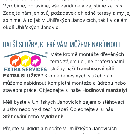
Vyrobíme, opravíme, vše zařídíme a zajistíme za vás.
Zadejte nám jen svůj požadavek ohledně terasy a my jej
splníme. A to jak v Uhlířských Janovicích, tak i v celém
okolí Uhlířských Janovic.
DALŠÍ SLUŽBY, KTERÉ VÁM MŮŽEME NABÍDNOUT
Máte kromě montáže dřevěných
teras zájem i o jiné profesionální
služby naší
franchisové sítě
EXTRA SLUŽBY
? Kromě řemeslných služeb vám
můžeme nabídnout kompletní montáže a údržbu nebo
stavební práce. Objednejte si naše
Hodinové manžely
!
Měli byste v Uhlířských Janovicích zájem o stěhovací
služby nebo vyklízecí práce? Objednejte si u nás
Stěhování
nebo
Vyklízení
!
Přejete si uklidit a hledáte v Uhlířských Janovicích