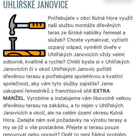
UHLÍŘSKÉ JANOVICE
Potřebujete v obci Kutná Hora využít
naši službu montáže dřevěných
teras ze široké nabídky řemesel a
služeb? Chcete vymalovat, vyčistit
ucpaný odpad, vyměnit dveře v
Uhlířských Janovicích vždy velmi
odborně, kvalitně a rychle? Chtěli byste si v Uhlířských
Janovicích či v okolí Uhlířských Janovic pořídit
dřevěnou terasu a potřebujete spolehlivou a kvalitní
společnost, aby vám tyto služby zajistila? Jsme
uskupení řemeslníků z franchisové sítě
EXTRA
MANŽEL
. Vyrobíme a instalujeme vám libovolně velkou
dřevěnou terasu na zakázku, a to nejen v Uhlířských
Janovicích a okolí, ale na celém území okresu Kutná
Hora. Zadejte nám své požadavky na výrobu terasy a
my se již o vše postaráme. Přejete si terasu pouze
renovovat nebo opravit? Opět to není žádný problém.