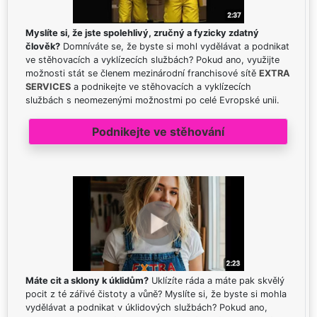
Myslíte si, že jste spolehlivý, zručný a fyzicky zdatný
člověk?
Domníváte se, že byste si mohl vydělávat a podnikat
ve stěhovacích a vyklízecích službách? Pokud ano, využijte
možnosti stát se členem mezinárodní franchisové sítě
EXTRA
SERVICES
a podnikejte ve stěhovacích a vyklízecích
službách s neomezenými možnostmi po celé Evropské unii.
Podnikejte ve stěhování
Máte cit a sklony k úklidům?
Uklízíte ráda a máte pak skvělý
pocit z té zářivé čistoty a vůně? Myslíte si, že byste si mohla
vydělávat a podnikat v úklidových službách? Pokud ano,