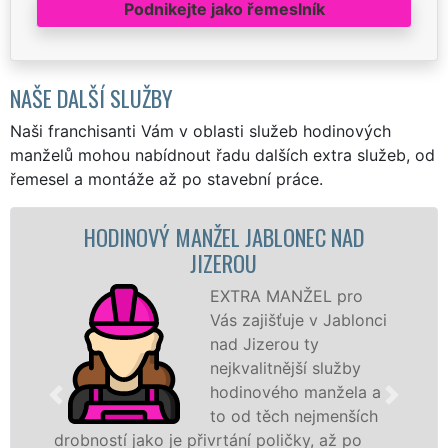
Podnikejte jako řemeslník
NAŠE DALŠÍ SLUŽBY
Naši franchisanti Vám v oblasti služeb hodinových
manželů mohou nabídnout řadu dalších extra služeb, od
řemesel a montáže až po stavební práce.
HODINOVÝ MANŽEL JABLONEC NAD
JIZEROU
EXTRA MANŽEL pro
Vás zajišťuje v Jablonci
nad Jizerou ty
nejkvalitnější služby
hodinového manžela a
h
to od těch nejmenších
s
drobností jako je přivrtání poličky, až po