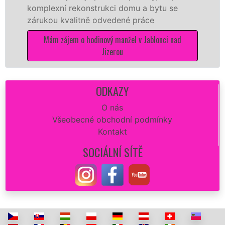
V
komplexní rekonstrukci domu a bytu se
o
zárukou kvalitně odvedené práce
d
Mám zájem o hodinový manžel v Jablonci nad
Jizerou
ODKAZY
O nás
Všeobecné obchodní podmínky
Kontakt
SOCIÁLNÍ SÍTĚ