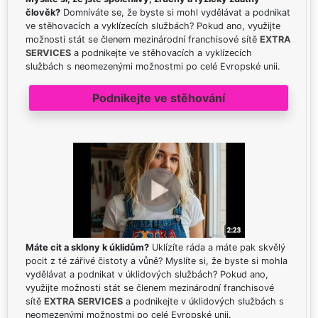
člověk?
Domníváte se, že byste si mohl vydělávat a podnikat
ve stěhovacích a vyklízecích službách? Pokud ano, využijte
možnosti stát se členem mezinárodní franchisové sítě
EXTRA
SERVICES
a podnikejte ve stěhovacích a vyklízecích
službách s neomezenými možnostmi po celé Evropské unii.
Podnikejte ve stěhování
Máte cit a sklony k úklidům?
Uklízíte ráda a máte pak skvělý
pocit z té zářivé čistoty a vůně? Myslíte si, že byste si mohla
vydělávat a podnikat v úklidových službách? Pokud ano,
využijte možnosti stát se členem mezinárodní franchisové
sítě
EXTRA SERVICES
a podnikejte v úklidových službách s
neomezenými možnostmi po celé Evropské unii.