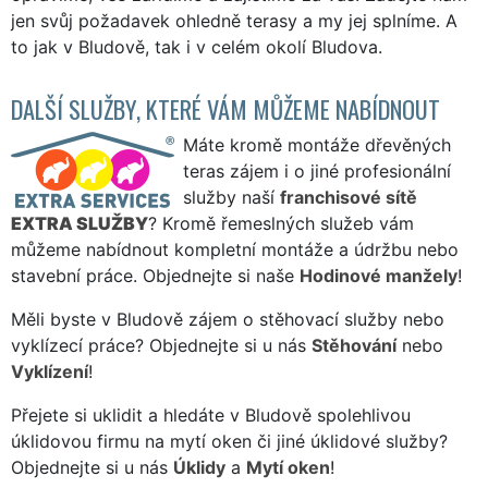
jen svůj požadavek ohledně terasy a my jej splníme. A
to jak v Bludově, tak i v celém okolí Bludova.
DALŠÍ SLUŽBY, KTERÉ VÁM MŮŽEME NABÍDNOUT
Máte kromě montáže dřevěných
teras zájem i o jiné profesionální
služby naší
franchisové sítě
EXTRA SLUŽBY
? Kromě řemeslných služeb vám
můžeme nabídnout kompletní montáže a údržbu nebo
stavební práce. Objednejte si naše
Hodinové manžely
!
Měli byste v Bludově zájem o stěhovací služby nebo
vyklízecí práce? Objednejte si u nás
Stěhování
nebo
Vyklízení
!
Přejete si uklidit a hledáte v Bludově spolehlivou
úklidovou firmu na mytí oken či jiné úklidové služby?
Objednejte si u nás
Úklidy
a
Mytí oken
!