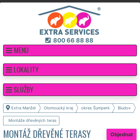
800 66 88 88
MENU
LOKALITY
SLUŽBY
Extra Manžel
Olomoucký kraj
okres Šumperk
Bludov
Montáže dřevěných teras
MONTÁŽ DŘEVĚNÉ TERASY
Objednat