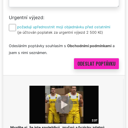
Urgentní výjezd
požaduji upřednostnit moji objednávku před ostatními
(je účtován poplatek za urgentní výjezd 2 500 Kč)
Odesláním poptávky souhlasím s
Obchodními podmínkami
a
jsem s nimi seznámen.
Myslíte si, že jste spolehlivý, zručný a fyzicky zdatný