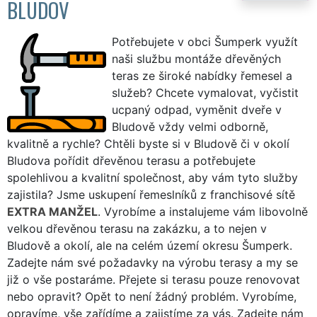
BLUDOV
Potřebujete v obci Šumperk využít
naši službu montáže dřevěných
teras ze široké nabídky řemesel a
služeb? Chcete vymalovat, vyčistit
ucpaný odpad, vyměnit dveře v
Bludově vždy velmi odborně,
kvalitně a rychle? Chtěli byste si v Bludově či v okolí
Bludova pořídit dřevěnou terasu a potřebujete
spolehlivou a kvalitní společnost, aby vám tyto služby
zajistila? Jsme uskupení řemeslníků z franchisové sítě
EXTRA MANŽEL
. Vyrobíme a instalujeme vám libovolně
velkou dřevěnou terasu na zakázku, a to nejen v
Bludově a okolí, ale na celém území okresu Šumperk.
Zadejte nám své požadavky na výrobu terasy a my se
již o vše postaráme. Přejete si terasu pouze renovovat
nebo opravit? Opět to není žádný problém. Vyrobíme,
opravíme, vše zařídíme a zajistíme za vás. Zadejte nám