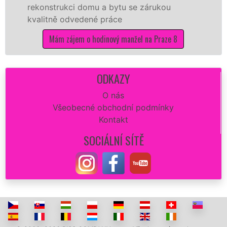
rukci domu a bytu se zárukou
proto jsme
ě odvedené práce
kvalitní vy
potřebné p
m zájem o hodinový manžel na Praze 8
Mám 
ODKAZY
O nás
Všeobecné obchodní podmínky
Kontakt
SOCIÁLNÍ SÍTĚ