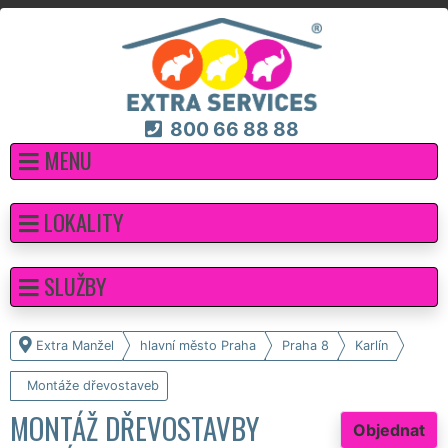
800 66 88 88
MENU
LOKALITY
SLUŽBY
Extra Manžel
hlavní město Praha
Praha 8
Karlín
Montáže dřevostaveb
MONTÁŽ DŘEVOSTAVBY
Objednat