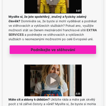
Myslíte si, že jste spolehlivý, zručný a fyzicky zdatný
člověk?
Domníváte se, že byste si mohl vydělávat a podnikat
ve stěhovacích a vyklízecích službách? Pokud ano, využijte
možnosti stát se členem mezinárodní franchisové sítě
EXTRA
SERVICES
a podnikejte ve stěhovacích a vyklízecích
službách s neomezenými možnostmi po celé Evropské unii.
Podnikejte ve stěhování
Máte cit a sklony k úklidům?
Uklízíte ráda a máte pak skvělý
pocit z té zářivé čistoty a vůně? Myslíte si, že byste si mohla