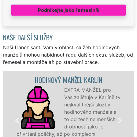
Podnikejte jako řemeslník
NAŠE DALŠÍ SLUŽBY
Naši franchisanti Vám v oblasti služeb hodinových
manželů mohou nabídnout řadu dalších extra služeb, od
řemesel a montáže až po stavební práce.
HODINOVÝ MANŽEL KARLÍN
M
EXTRA MANŽEL pro
Vás zajišťuje v Karlíně ty
nejkvalitnější služby
hodinového manžela a
to od těch nejmenších
drobností jako je
í poličky, až po komplexní
záštitou fr