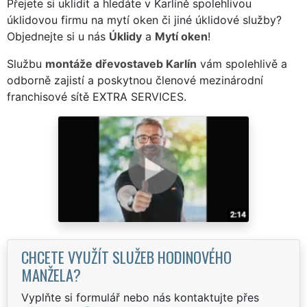
Přejete si uklidit a hledáte v Karlíně spolehlivou
úklidovou firmu na mytí oken či jiné úklidové služby?
Objednejte si u nás
Úklidy
a
Mytí oken
!
Službu
montáže dřevostaveb Karlín
vám spolehlivě a
odborně zajistí a poskytnou členové mezinárodní
franchisové sítě EXTRA SERVICES.
CHCETE VYUŽÍT SLUŽEB HODINOVÉHO
MANŽELA?
Vyplňte si formulář nebo nás kontaktujte přes