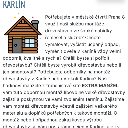
KARLÍN
Potřebujete v městské čtvrti Praha 8
využít naši službu montáže
dřevostaveb ze široké nabídky
řemesel a služeb? Chcete
vymalovat, vyčistit ucpaný odpad,
vyměnit dveře v Karlíně vždy velmi
odborně, kvalitně a rychle? Chtěli byste si pořídit
dřevostavbu? Chtěli byste vyrobit dřevostavbu nebo ji
jen smontovat? Potřebujete odborníky na montáž
dřevostavby v Karlíně nebo v okolí Karlína? Naši
hodinoví manželé z franchisové sítě
EXTRA MANŽEL
vám tuto odbornou montáž libovolně velké dřevostavby
zajistí a poskytnou ve vámi zvoleném termínu. Zajistíme
vám montáž dřevostavby včetně zajištění veškerého
materiálu a doplňků potřebných k takové montáži. O
montáž nebo i případnou zakázkovou výrobu
dřevostavby se vám postaráme nejen v Karlíně, ale i v