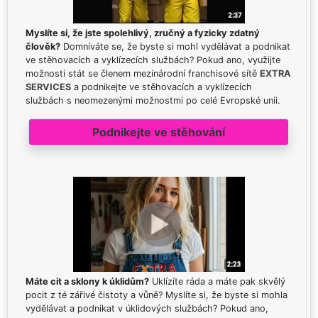
Myslíte si, že jste spolehlivý, zručný a fyzicky zdatný
člověk?
Domníváte se, že byste si mohl vydělávat a podnikat
ve stěhovacích a vyklízecích službách? Pokud ano, využijte
možnosti stát se členem mezinárodní franchisové sítě
EXTRA
SERVICES
a podnikejte ve stěhovacích a vyklízecích
službách s neomezenými možnostmi po celé Evropské unii.
Podnikejte ve stěhování
Máte cit a sklony k úklidům?
Uklízíte ráda a máte pak skvělý
pocit z té zářivé čistoty a vůně? Myslíte si, že byste si mohla
vydělávat a podnikat v úklidových službách? Pokud ano,