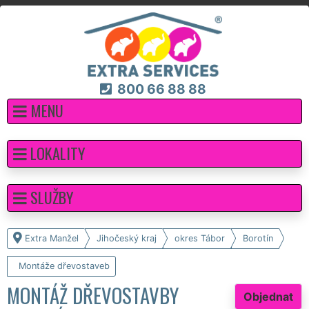
800 66 88 88
MENU
LOKALITY
SLUŽBY
Extra Manžel
Jihočeský kraj
okres Tábor
Borotín
Montáže dřevostaveb
MONTÁŽ DŘEVOSTAVBY
Objednat