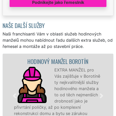
Podnikejte jako řemeslník
NAŠE DALŠÍ SLUŽBY
Naši franchisanti Vám v oblasti služeb hodinových
manželů mohou nabídnout řadu dalších extra služeb, od
řemesel a montáže až po stavební práce.
NOVÝ MANŽEL BOROTÍN
MALOV
EXTRA MANŽEL pro
Vás zajišťuje v Borotíně
ty nejkvalitnější služby
hodinového manžela a
to od těch nejmenších
drobností jako je
ičky, až po komplexní
záštitou franch
 domu a bytu se zárukou
proto jsme scho