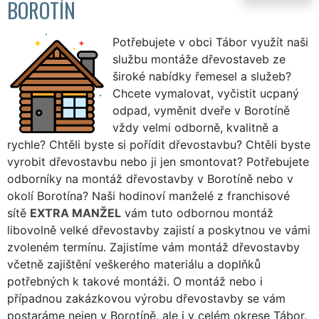
BOROTÍN
Potřebujete v obci Tábor využít naši
službu montáže dřevostaveb ze
široké nabídky řemesel a služeb?
Chcete vymalovat, vyčistit ucpaný
odpad, vyměnit dveře v Borotíně
vždy velmi odborně, kvalitně a
rychle? Chtěli byste si pořídit dřevostavbu? Chtěli byste
vyrobit dřevostavbu nebo ji jen smontovat? Potřebujete
odborníky na montáž dřevostavby v Borotíně nebo v
okolí Borotína? Naši hodinoví manželé z franchisové
sítě
EXTRA MANŽEL
vám tuto odbornou montáž
libovolně velké dřevostavby zajistí a poskytnou ve vámi
zvoleném termínu. Zajistíme vám montáž dřevostavby
včetně zajištění veškerého materiálu a doplňků
potřebných k takové montáži. O montáž nebo i
případnou zakázkovou výrobu dřevostavby se vám
postaráme nejen v Borotíně, ale i v celém okrese Tábor.