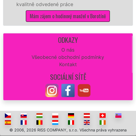
edené práce
kvalitní vymalová
potřebné práce 
m o hodinový manžel v Borotíně
Mám zájem 
ODKAZY
O nás
Všeobecné obchodní podmínky
Kontakt
SOCIÁLNÍ SÍTĚ