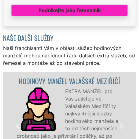
Podnikejte jako řemeslník
NAŠE DALŠÍ SLUŽBY
Naši franchisanti Vám v oblasti služeb hodinových
manželů mohou nabídnout řadu dalších extra služeb, od
řemesel a montáže až po stavební práce.
Ý MANŽEL VALAŠSKÉ MEZIŘÍČÍ
MALOVÁNÍ
EXTRA MANŽEL pro
Vás zajišťuje ve
Valašském Meziříčí ty
nejkvalitnější služby
hodinového manžela a
to od těch nejmenších
jako je přivrtání poličky, až po
hodinoví man