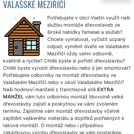
VALAŠSKÉ MEZIŘÍČÍ
Potřebujete v obci Vsetín využít naši
službu montáže dřevostaveb ze
široké nabídky řemesel a služeb?
Chcete vymalovat, vyčistit ucpaný
odpad, vyměnit dveře ve Valašském
Meziříčí vždy velmi odborně,
kvalitně a rychle? Chtěli byste si pořídit dřevostavbu?
Chtěli byste vyrobit dřevostavbu nebo ji jen smontovat?
Potřebujete odborníky na montáž dřevostavby ve
Valašském Meziříčí nebo v okolí Valašského Meziříčí?
Naši hodinoví manželé z franchisové sítě
EXTRA
MANŽEL
vám tuto odbornou montáž libovolně velké
dřevostavby zajistí a poskytnou ve vámi zvoleném
termínu. Zajistíme vám montáž dřevostavby včetně
zajištění veškerého materiálu a doplňků potřebných k
takové montáži. O montáž nebo i případnou
zakázkovou výrobu dřevostavby se vám postaráme