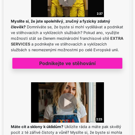
Myslíte si, že jste spolehlivý, zručný a fyzicky zdatný
člověk?
Domníváte se, že byste si mohl vydělávat a podnikat
ve stěhovacích a vyklízecích službách? Pokud ano, využijte
možnosti stát se členem mezinárodní franchisové sítě
EXTRA
SERVICES
a podnikejte ve stěhovacích a vyklízecích
službách s neomezenými možnostmi po celé Evropské unii.
Podnikejte ve stěhování
Máte cit a sklony k úklidům?
Uklízíte ráda a máte pak skvělý
pocit z té zářivé čistoty a vůně? Myslíte si, že byste si mohla