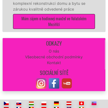
 rekonstrukci domu a bytu se
sítě
EXTRA 
valitně odvedené práce
Vám zajistit n
opravu zdi či
jem o hodinový manžel ve Valašském
dokonalý výs
Meziříčí
Mám zájem o m
ODKAZY
O nás
Všeobecné obchodní podmínky
Kontakt
SOCIÁLNÍ SÍTĚ