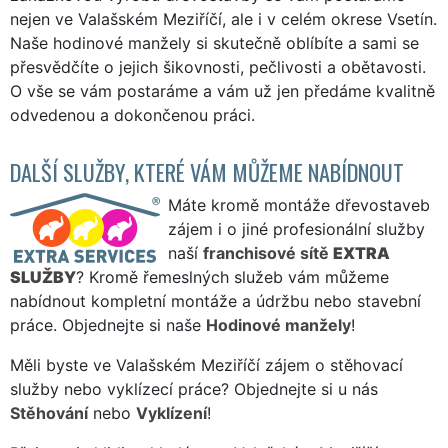
nejen ve Valašském Meziříčí, ale i v celém okrese Vsetín.
Naše hodinové manžely si skutečně oblíbíte a sami se
přesvědčíte o jejich šikovnosti, pečlivosti a obětavosti.
O vše se vám postaráme a vám už jen předáme kvalitně
odvedenou a dokončenou práci.
DALŠÍ SLUŽBY, KTERÉ VÁM MŮŽEME NABÍDNOUT
Máte kromě montáže dřevostaveb
zájem i o jiné profesionální služby
naší
franchisové sítě
EXTRA
SLUŽBY
? Kromě řemeslných služeb vám můžeme
nabídnout kompletní montáže a údržbu nebo stavební
práce. Objednejte si naše
Hodinové manžely
!
Měli byste ve Valašském Meziříčí zájem o stěhovací
služby nebo vyklízecí práce? Objednejte si u nás
Stěhování
nebo
Vyklízení
!