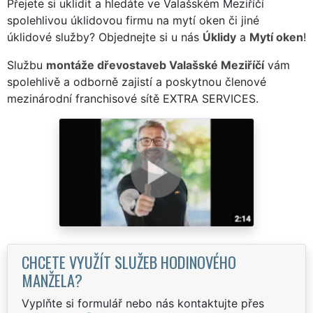
Přejete si uklidit a hledáte ve Valašském Meziříčí
spolehlivou úklidovou firmu na mytí oken či jiné
úklidové služby? Objednejte si u nás
Úklidy
a
Mytí oken
!
Službu
montáže dřevostaveb Valašské Meziříčí
vám
spolehlivě a odborně zajistí a poskytnou členové
mezinárodní franchisové sítě EXTRA SERVICES.
CHCETE VYUŽÍT SLUŽEB HODINOVÉHO
MANŽELA?
Vyplňte si formulář nebo nás kontaktujte přes