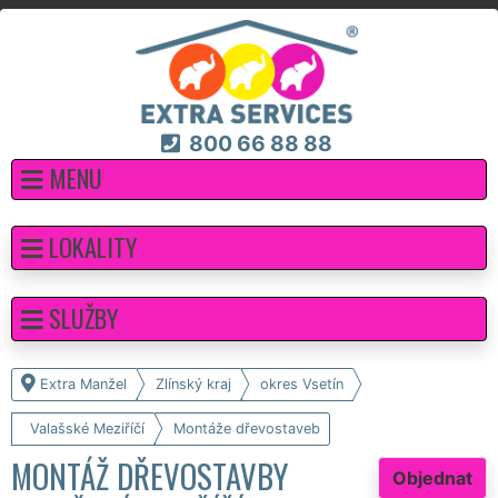
800 66 88 88
MENU
LOKALITY
SLUŽBY
Extra Manžel
Zlínský kraj
okres Vsetín
Valašské Meziříčí
Montáže dřevostaveb
MONTÁŽ DŘEVOSTAVBY
Objednat