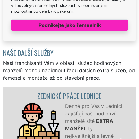
v libovolných řemeslných službách s neomezenými
možnostmi po celé Evropské unii.
Podnikejte jako řemeslník
NAŠE DALŠÍ SLUŽBY
Naši franchisanti Vám v oblasti služeb hodinových
manželů mohou nabídnout řadu dalších extra služeb, od
řemesel a montáže až po stavební práce.
ZEDNICKÉ PRÁCE LEDNICE
Denně pro Vás v Lednici
zajišťují naši hodinoví
manželé sítě
EXTRA
MANŽEL
ty
nejkvalitnější a levné