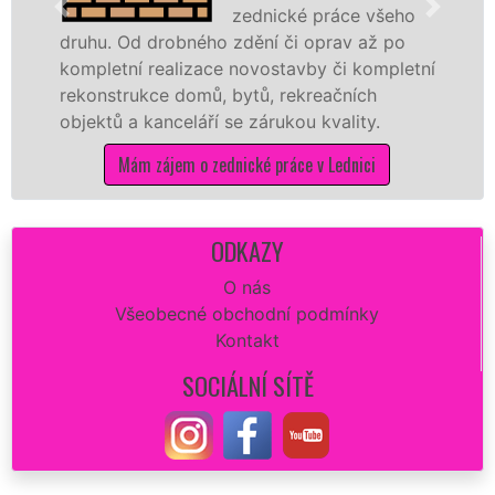
zednické práce všeho
Od drobného zdění či oprav až po
novostavbu
ní realizace novostavby či kompletní
příčky z yt
rukce domů, bytů, rekreačních
dalších ma
a kanceláří se zárukou kvality.
na stavbu.
ám zájem o zednické práce v Lednici
Mám
ODKAZY
O nás
Všeobecné obchodní podmínky
Kontakt
SOCIÁLNÍ SÍTĚ