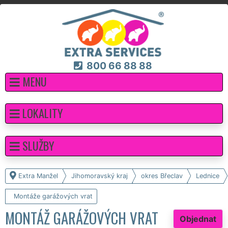
800 66 88 88
MENU
LOKALITY
SLUŽBY
Extra Manžel
Jihomoravský kraj
okres Břeclav
Lednice
Montáže garážových vrat
MONTÁŽ GARÁŽOVÝCH VRAT
Objednat