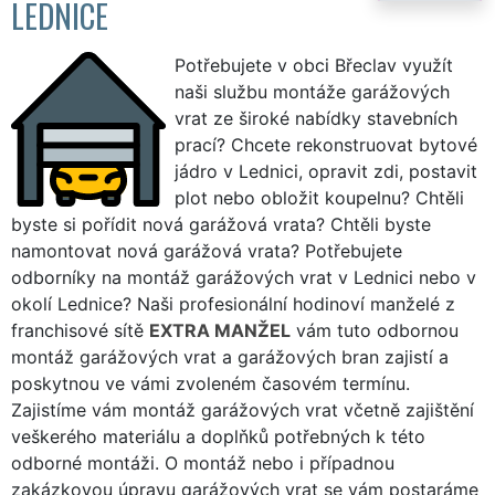
LEDNICE
Potřebujete v obci Břeclav využít
naši službu montáže garážových
vrat ze široké nabídky stavebních
prací? Chcete rekonstruovat bytové
jádro v Lednici, opravit zdi, postavit
plot nebo obložit koupelnu? Chtěli
byste si pořídit nová garážová vrata? Chtěli byste
namontovat nová garážová vrata? Potřebujete
odborníky na montáž garážových vrat v Lednici nebo v
okolí Lednice? Naši profesionální hodinoví manželé z
franchisové sítě
EXTRA MANŽEL
vám tuto odbornou
montáž garážových vrat a garážových bran zajistí a
poskytnou ve vámi zvoleném časovém termínu.
Zajistíme vám montáž garážových vrat včetně zajištění
veškerého materiálu a doplňků potřebných k této
odborné montáži. O montáž nebo i případnou
zakázkovou úpravu garážových vrat se vám postaráme