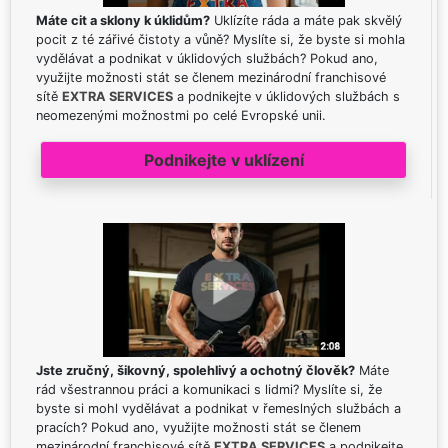
Máte cit a sklony k úklidům?
Uklízíte ráda a máte pak skvělý
pocit z té zářivé čistoty a vůně? Myslíte si, že byste si mohla
vydělávat a podnikat v úklidových službách? Pokud ano,
využijte možnosti stát se členem mezinárodní franchisové
sítě
EXTRA SERVICES
a podnikejte v úklidových službách s
neomezenými možnostmi po celé Evropské unii.
Podnikejte v uklízení
Jste zručný, šikovný, spolehlivý a ochotný člověk?
Máte
rád všestrannou práci a komunikaci s lidmi? Myslíte si, že
byste si mohl vydělávat a podnikat v řemeslných službách a
pracích? Pokud ano, využijte možnosti stát se členem
mezinárodní franchisové sítě
EXTRA SERVICES
a podnikejte