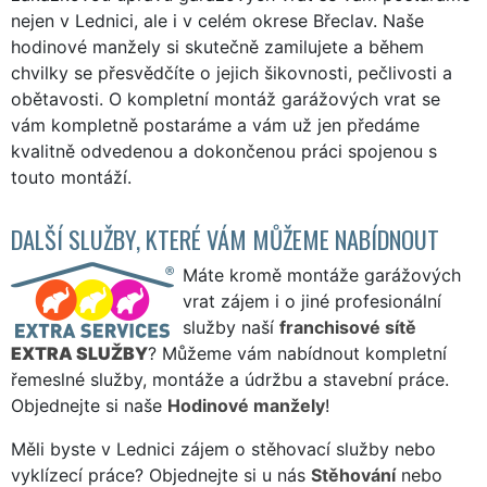
nejen v Lednici, ale i v celém okrese Břeclav. Naše
hodinové manžely si skutečně zamilujete a během
chvilky se přesvědčíte o jejich šikovnosti, pečlivosti a
obětavosti. O kompletní montáž garážových vrat se
vám kompletně postaráme a vám už jen předáme
kvalitně odvedenou a dokončenou práci spojenou s
touto montáží.
DALŠÍ SLUŽBY, KTERÉ VÁM MŮŽEME NABÍDNOUT
Máte kromě montáže garážových
vrat zájem i o jiné profesionální
služby naší
franchisové sítě
EXTRA SLUŽBY
? Můžeme vám nabídnout kompletní
řemeslné služby, montáže a údržbu a stavební práce.
Objednejte si naše
Hodinové manžely
!
Měli byste v Lednici zájem o stěhovací služby nebo
vyklízecí práce? Objednejte si u nás
Stěhování
nebo